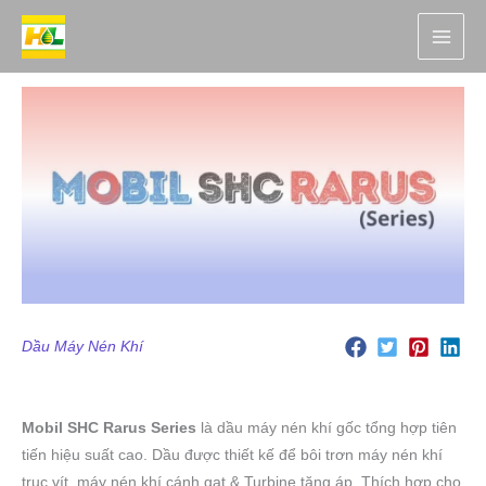
Nhảy
tới
nội
dung
Dầu Máy Nén Khí
Mobil SHC Rarus Series
là dầu máy nén khí gốc tổng hợp tiên
tiến hiệu suất cao. Dầu được thiết kế để bôi trơn máy nén khí
trục vít, máy nén khí cánh gạt & Turbine tăng áp. Thích hợp cho