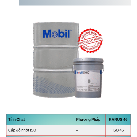
Tính Chất
Phương Pháp
RARUS 46
Cấp độ nhớt ISO
–
ISO 46