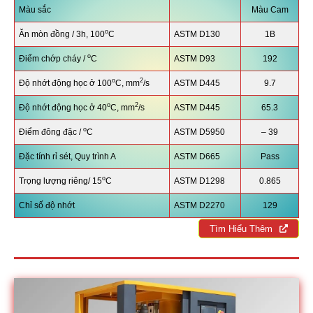
Màu sắc
Màu Cam
o
Ăn mòn đồng / 3h, 100
C
ASTM D130
1B
o
Điểm chớp cháy /
C
ASTM D93
192
o
2
Độ nhớt động học ở 100
C, mm
/s
ASTM D445
9.7
o
2
Độ nhớt động học ở 40
C, mm
/s
ASTM D445
65.3
o
Điểm đông đặc /
C
ASTM D5950
– 39
Đặc tính rỉ sét, Quy trình A
ASTM D665
Pass
o
Trọng lượng riêng/ 15
C
ASTM D1298
0.865
Chỉ số độ nhớt
ASTM D2270
129
Tìm Hiểu Thêm