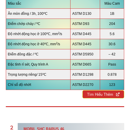
Màu sắc
Màu Cam
o
Ăn mòn đồng / 3h, 100
C
ASTM D130
1B
o
Điểm chớp cháy /
C
ASTM D93
204
o
2
Độ nhớt động học ở 100
C, mm
/s
ASTM D445
5.6
o
2
Độ nhớt động học ở 40
C, mm
/s
ASTM D445
30.6
o
Điểm đông đặc /
C
ASTM D5950
– 42
Đặc tính rỉ sét, Quy trình A
ASTM D665
Pass
o
Trọng lượng riêng/ 15
C
ASTM D1298
0.878
Chỉ số độ nhớt
ASTM D2270
123
Tìm Hiểu Thêm
MOBIL
SHC RARUS 46