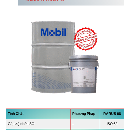
Tính Chất
Phương Pháp
RARUS 68
Cấp độ nhớt ISO
–
ISO 68