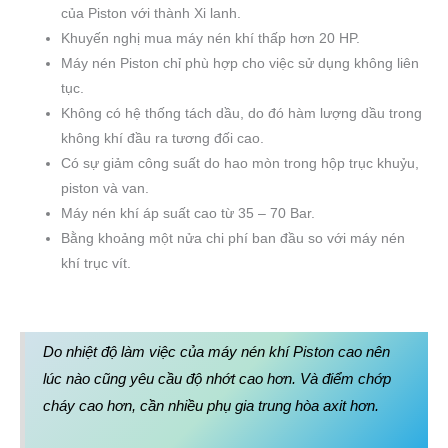
của Piston với thành Xi lanh.
Khuyến nghị mua máy nén khí thấp hơn 20 HP.
Máy nén Piston chỉ phù hợp cho việc sử dụng không liên
tục.
Không có hệ thống tách dầu, do đó hàm lượng dầu trong
không khí đầu ra tương đối cao.
Có sự giảm công suất do hao mòn trong hộp trục khuỷu,
piston và van.
Máy nén khí áp suất cao từ 35 – 70 Bar.
Bằng khoảng một nửa chi phí ban đầu so với máy nén
khí trục vít.
Do nhiệt độ làm việc của máy nén khí Piston cao nên
lúc nào cũng yêu cầu độ nhớt cao hơn. Và điểm chớp
cháy cao hơn, cần nhiều phụ gia trung hòa axit hơn.