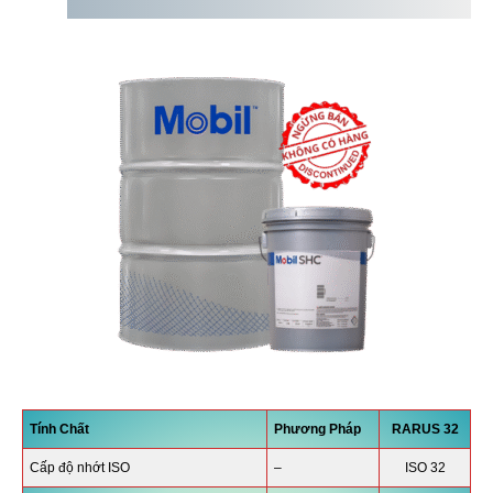
Tính Chất
Phương Pháp
RARUS 32
Cấp độ nhớt ISO
–
ISO 32