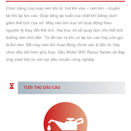
Chức năng của máy nén khí là: hút khí vào – nén khí – truyền
tải khí áp lực cao. Giúp tăng áp suất của chất khí bằng cách
giảm thể tích của nó. Máy nén khí trục vít hoạt động theo
nguyên lý thay đổi thể tích. Hai trục vít sẽ quay làm cho thể tích
buồng nén nhỏ dần. Từ đó tạo ra khí có áp lực cao hay còn gọi
là khí nén. Để máy nén khí hoạt động chính xác & bền bỉ, hãy
chọn dầu bôi trơn phù hợp. Dầu Mobil SHC Rarus Series sẽ đáp
ứng vượt trội so với các tiêu chuẩn công nghiệp.
TUỔI THỌ DẦU CAO