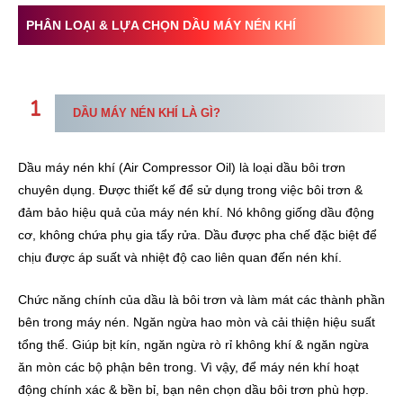
PHÂN LOẠI & LỰA CHỌN DẦU MÁY NÉN KHÍ
DẦU MÁY NÉN KHÍ LÀ GÌ?
Dầu máy nén khí (Air Compressor Oil) là loại dầu bôi trơn
chuyên dụng. Được thiết kế để sử dụng trong việc bôi trơn &
đảm bảo hiệu quả của máy nén khí. Nó không giống dầu động
cơ, không chứa phụ gia tẩy rửa. Dầu được pha chế đặc biệt để
chịu được áp suất và nhiệt độ cao liên quan đến nén khí.
Chức năng chính của dầu là bôi trơn và làm mát các thành phần
bên trong máy nén. Ngăn ngừa hao mòn và cải thiện hiệu suất
tổng thể. Giúp bịt kín, ngăn ngừa rò rỉ không khí & ngăn ngừa
ăn mòn các bộ phận bên trong. Vì vậy, để máy nén khí hoạt
động chính xác & bền bỉ, bạn nên chọn dầu bôi trơn phù hợp.