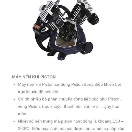
MÁY NÉN KHÍ PISTON
Máy nén khí Piston sử dụng Piston được điều khiển bởi
trục khuỷu để nén khí.
Có rất nhiều bộ phận chuyển động tiếp xúc như Piston,
vòng Piston, trục khuỷu, thanh nối, van, v.v … gây hao
mòn.
Nhiệt độ bên trong mà piston hoạt động là khoảng 150 –
200ºC. Điều này là do ma sát được tạo ra bởi sự tiếp xúc