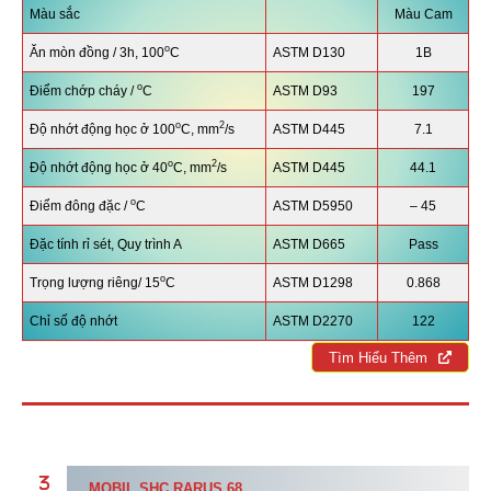
Màu sắc
Màu Cam
o
Ăn mòn đồng / 3h, 100
C
ASTM D130
1B
o
Điểm chớp cháy /
C
ASTM D93
197
o
2
Độ nhớt động học ở 100
C, mm
/s
ASTM D445
7.1
o
2
Độ nhớt động học ở 40
C, mm
/s
ASTM D445
44.1
o
Điểm đông đặc /
C
ASTM D5950
– 45
Đặc tính rỉ sét, Quy trình A
ASTM D665
Pass
o
Trọng lượng riêng/ 15
C
ASTM D1298
0.868
Chỉ số độ nhớt
ASTM D2270
122
Tìm Hiểu Thêm
MOBIL
SHC RARUS 68