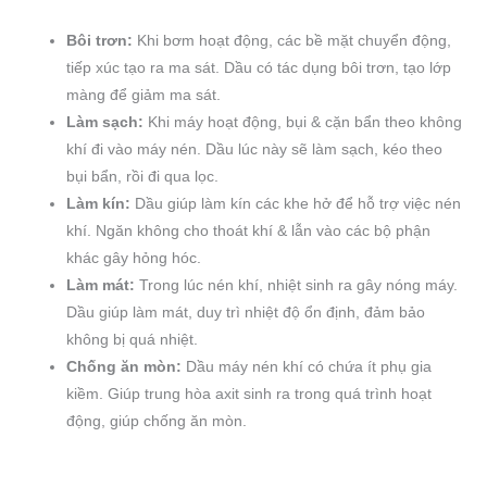
Bôi trơn:
Khi bơm hoạt động, các bề mặt chuyển động,
tiếp xúc tạo ra ma sát. Dầu có tác dụng bôi trơn, tạo lớp
màng để giảm ma sát.
L
àm sạch
:
Khi máy hoạt động, bụi & cặn bẩn theo không
khí đi vào máy nén. Dầu lúc này sẽ làm sạch, kéo theo
bụi bẩn, rồi đi qua lọc.
Làm kín
:
Dầu giúp làm kín các khe hở để hỗ trợ việc nén
khí. Ngăn không cho thoát khí & lẫn vào các bộ phận
khác gây hỏng hóc.
Làm mát:
Trong lúc nén khí, nhiệt sinh ra gây nóng máy.
Dầu giúp làm mát, duy trì nhiệt độ ổn định, đảm bảo
không bị quá nhiệt.
Chống ăn mòn:
Dầu máy nén khí có chứa ít phụ gia
kiềm. Giúp trung hòa axit sinh ra trong quá trình hoạt
động, giúp chống ăn mòn.