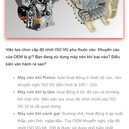
Việc lựa chọn cấp độ nhớt ISO VG phụ thuộc vào: Khuyến cáo
của OEM là gì? Bạn đang sử dụng máy nén khí loại nào? Điều
kiện vận hành ra sao?
Máy nén khí Piston
: luôn hoạt động ở nhiệt độ cao, nên
khuyến nghị ISO VG điển hình là 100 – 150.
Máy nén khí ly tâm
: hoạt động ở tốc độ cao và khoảng
hở chặt chẽ. Nên việc lựa chọn độ nhớt chính xác ISO
VG 32 là rất quan trọng.
Máy nén khí cánh gạt
: thường nhỏ, hoạt động ở áp suất
thấp, yên tĩnh, ngập dầu. Tùy OEM khuyến nghị, cấp độ
nhớt ISO VG 68, 100 là được sử dụng phổ biến nhất.