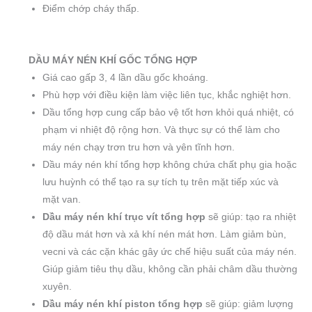
Điểm chớp cháy thấp.
DẦU MÁY NÉN KHÍ GỐC TỔNG HỢP
Giá cao gấp 3, 4 lần dầu gốc khoáng.
Phù hợp với điều kiện làm việc liên tục, khắc nghiệt hơn.
Dầu tổng hợp cung cấp bảo vệ tốt hơn khỏi quá nhiệt, có
phạm vi nhiệt độ rộng hơn. Và thực sự có thể làm cho
máy nén chạy trơn tru hơn và yên tĩnh hơn.
Dầu máy nén khí tổng hợp không chứa chất phụ gia hoặc
lưu huỳnh có thể tạo ra sự tích tụ trên mặt tiếp xúc và
mặt van.
Dầu máy nén khí trục vít tổng hợp
sẽ giúp: tạo ra nhiệt
độ dầu mát hơn và xả khí nén mát hơn. Làm giảm bùn,
vecni và các cặn khác gây ức chế hiệu suất của máy nén.
Giúp giảm tiêu thụ dầu, không cần phải châm dầu thường
xuyên.
Dầu máy nén khí piston tổng hợp
sẽ giúp: giảm lượng