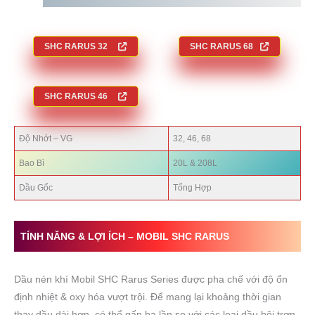
SHC
RARUS 32
SHC
RARUS 68
SHC
RARUS 46
Độ Nhớt – VG
32, 46, 68
Bao Bì
20L & 208L
Dầu Gốc
Tổng Hợp
TÍNH NĂNG & LỢI ÍCH –
MOBIL
SHC RARUS
Dầu nén khí Mobil SHC Rarus Series được pha chế với độ ổn
định nhiệt & oxy hóa vượt trội. Để mang lại khoảng thời gian
thay dầu dài hơn, có thể gấp ba lần so với các loại dầu bôi trơn