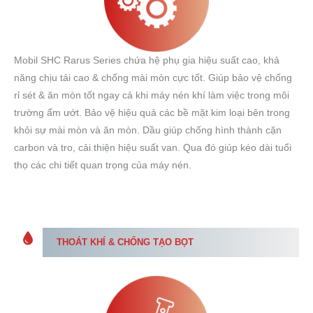
Mobil SHC Rarus Series chứa hệ phụ gia hiệu suất cao, khả
năng chịu tải cao & chống mài mòn cực tốt. Giúp bảo vệ chống
rỉ sét & ăn mòn tốt ngay cả khi máy nén khí làm việc trong môi
trường ẩm ướt. Bảo vệ hiệu quả các bề mặt kim loại bên trong
khỏi sự mài mòn và ăn mòn. Dầu giúp chống hình thành cặn
carbon và tro, cải thiện hiệu suất van. Qua đó giúp kéo dài tuổi
thọ các chi tiết quan trọng của máy nén.
THOÁT KHÍ & CHỐNG TẠO BỌT