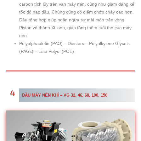
carbon tích lũy trên van máy nén, cũng như giảm đáng kể
tốc độ nạp dầu. Chúng cũng có điểm chớp cháy cao hơn.
Dầu tổng hợp giúp ngăn ngừa sự mài mòn trên vòng
Piston và thành Xi lanh, giúp tăng thêm tuổi thọ của máy
nén.
Polyalphaolefin (PAO) – Diesters – Polyalkylene Glycols
(PAGs) – Este Polyol (POE)
DẦU MÁY NÉN KHÍ – VG 32, 46, 68, 100, 150