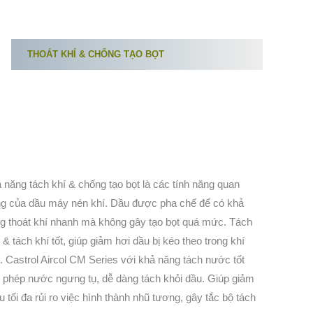
THOÁT KHÍ & CHỐNG TẠO BỌT
 năng tách khí & chống tạo bọt là các tính năng quan
ng của dầu máy nén khí. Dầu được pha chế để có khả
g thoát khí nhanh mà không gây tạo bọt quá mức. Tách
 & tách khí tốt, giúp giảm hơi dầu bị kéo theo trong khí
. Castrol Aircol CM Series với khả năng tách nước tốt
 phép nước ngưng tụ, dễ dàng tách khỏi dầu. Giúp giảm
ểu tối đa rủi ro việc hình thành nhũ tương, gây tắc bộ tách