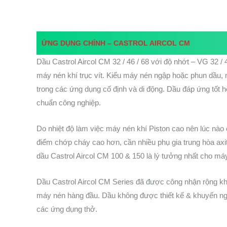
ỨNG DỤNG CHÍNH –
CASTROL AIRCOL CM
Dầu Castrol Aircol CM 32 / 46 / 68 với độ nhớt – VG 32 / 4
máy nén khí trục vít. Kiểu máy nén ngập hoặc phun dầu,
trong các ứng dụng cố định và di động. Dầu đáp ứng tốt ho
chuẩn công nghiệp.
Do nhiệt độ làm việc máy nén khí Piston cao nên lúc nào
điểm chớp cháy cao hơn, cần nhiều phụ gia trung hòa ax
dầu Castrol Aircol CM 100 & 150 là lý tưởng nhất cho máy
Dầu Castrol Aircol CM Series đã được công nhận rộng khắ
máy nén hàng đầu. Dầu không được thiết kế & khuyến ng
các ứng dụng thở.