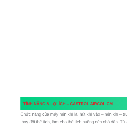
CASTROL AIRCOL CM – DẦU MÁY NÉN KHÍ
TÍNH NĂNG & LỢI ÍCH – CASTROL AIRCOL CM
ỨNG DỤNG CHÍNH – CASTROL AIRCOL CM
THÔNG SỐ KỸ THUẬT – CASTROL AIRCOL CM
CASTROL AIRCOL CM 32
CASTROL AIRCOL CM 46
CASTROL AIRCOL CM 68
CASTROL AIRCOL CM 100
CASTROL AIRCOL CM 150
PHÂN LOẠI & LỰA CHỌN DẦU MÁY NÉN KHÍ
DẦU MÁY NÉN KHÍ – CASTROL AIRCOL CM SERIES
TÍNH NĂNG & LỢI ÍCH –
CASTROL AIRCOL CM
Chức năng của máy nén khí là: hút khí vào – nén khí – tr
thay đổi thể tích, làm cho thể tích buồng nén nhỏ dần. Từ