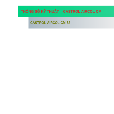
THÔNG SỐ KỸ THUẬT –
CASTROL AIRCOL CM
CASTROL AIRCOL CM 32