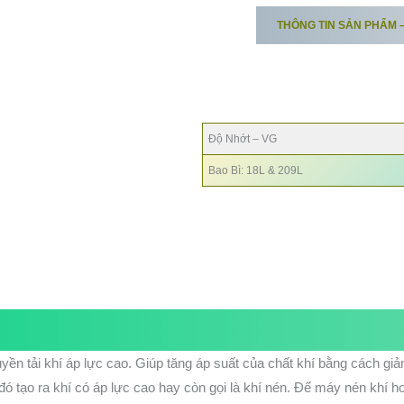
THÔNG TIN SẢN PHẨM 
AIRCOL CM 32
AIRCOL CM
46
AIRCOL CM
68
Độ Nhớt – VG
Bao Bì: 18L & 209L
uyền tải khí áp lực cao. Giúp tăng áp suất của chất khí bằng cách gi
 đó tạo ra khí có áp lực cao hay còn gọi là khí nén. Để máy nén khí h