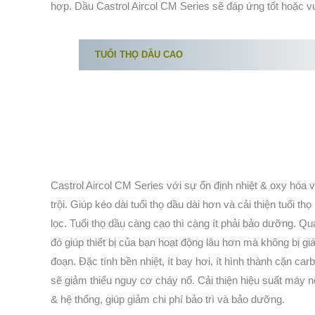
hợp. Dầu Castrol Aircol CM Series sẽ đáp ứng tốt hoặc vư
TUỔI THỌ DẦU CAO
Castrol Aircol CM Series với sự ổn định nhiệt & oxy hóa 
trội. Giúp kéo dài tuổi thọ dầu dài hơn và cải thiện tuổi thọ
lọc. Tuổi thọ dầu càng cao thì càng ít phải bảo dưỡng. Qu
đó giúp thiết bị của bạn hoạt động lâu hơn mà không bị gi
đoạn. Đặc tính bền nhiệt, ít bay hơi, ít hình thành cặn car
sẽ giảm thiểu nguy cơ cháy nổ. Cải thiện hiệu suất máy 
& hệ thống, giúp giảm chi phí bảo trì và bảo dưỡng.