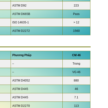
ASTM D92
223
ASTM D665B
Pass
ISO 14635-1
> 12
ASTM D2272
1560
Phương Pháp
CM 46
–
Trong
–
VG 46
ASTM D4052
880
ASTM D445
46
ASTM D445
7.1
ASTM D2270
113