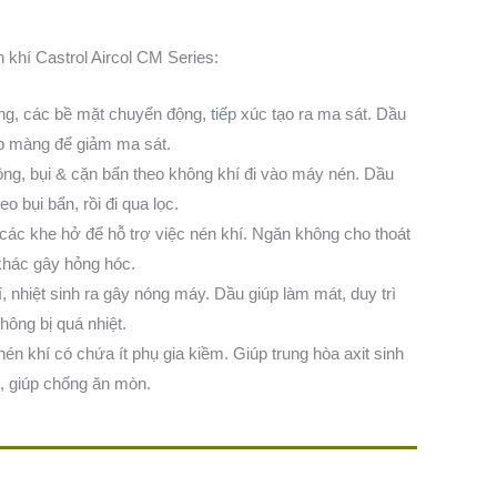
khí Castrol Aircol CM Series:
g, các bề mặt chuyển động, tiếp xúc tạo ra ma sát. Dầu
lớp màng để giảm ma sát.
ng, bụi & cặn bẩn theo không khí đi vào máy nén. Dầu
o bụi bẩn, rồi đi qua lọc.
các khe hở để hỗ trợ việc nén khí. Ngăn không cho thoát
khác gây hỏng hóc.
, nhiệt sinh ra gây nóng máy. Dầu giúp làm mát, duy trì
hông bị quá nhiệt.
n khí có chứa ít phụ gia kiềm. Giúp trung hòa axit sinh
g, giúp chống ăn mòn.