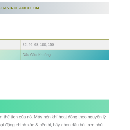
– CASTROL AIRCOL CM
AIRCOL CM
100
AIRCOL CM
150
32, 46, 68, 100, 150
Dầu Gốc: Khoáng
ảm thể tích của nó. Máy nén khí hoạt động theo nguyên lý
oạt động chính xác & bền bỉ, hãy chọn dầu bôi trơn phù