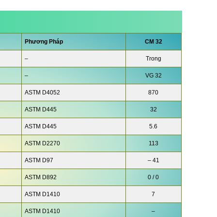
Phương Pháp
CM 32
–
Trong
–
VG 32
ASTM D4052
870
ASTM D445
32
ASTM D445
5.6
ASTM D2270
113
ASTM D97
– 41
ASTM D892
0 / 0
ASTM D1410
7
ASTM D1410
–