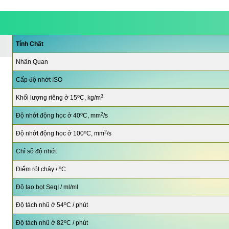
Tính Chất
Nhãn Quan
Cấp độ nhớt ISO
o
3
Khối lượng riêng ở 15
C, kg/m
o
2
Độ nhớt động học ở 40
C, mm
/s
o
2
Độ nhớt động học ở 100
C, mm
/s
Chỉ số độ nhớt
o
Điểm rót chảy /
C
Độ tạo bọt SeqI / ml/ml
o
Độ tách nhũ ở 54
C / phút
o
Độ tách nhũ ở 82
C / phút