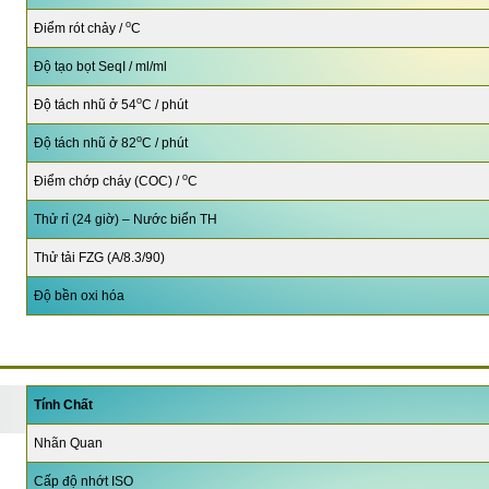
o
Điểm rót chảy /
C
Độ tạo bọt SeqI / ml/ml
o
Độ tách nhũ ở 54
C / phút
o
Độ tách nhũ ở 82
C / phút
o
Điểm chớp cháy (COC) /
C
Thử rỉ (24 giờ) – Nước biển TH
Thử tải FZG (A/8.3/90)
Độ bền oxi hóa
Tính Chất
Nhãn Quan
Cấp độ nhớt ISO