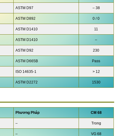
ASTM D97
– 38
ASTM D892
0 / 0
ASTM D1410
11
ASTM D1410
–
ASTM D92
230
ASTM D665B
Pass
ISO 14635-1
> 12
ASTM D2272
1530
Phương Pháp
CM 68
–
Trong
–
VG 68