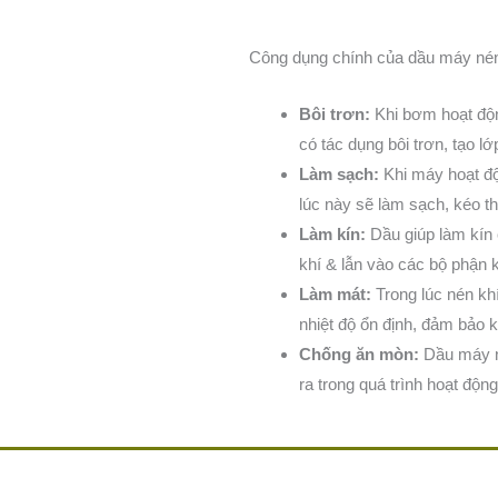
Công dụng chính của dầu máy nén 
Bôi trơn:
Khi bơm hoạt độn
có tác dụng bôi trơn, tạo 
L
àm sạch
:
Khi máy hoạt độ
lúc này sẽ làm sạch, kéo the
Làm kín
:
Dầu giúp làm kín 
khí & lẫn vào các bộ phận 
Làm mát:
Trong lúc nén khí
nhiệt độ ổn định, đảm bảo k
Chống ăn mòn:
Dầu máy né
ra trong quá trình hoạt độn