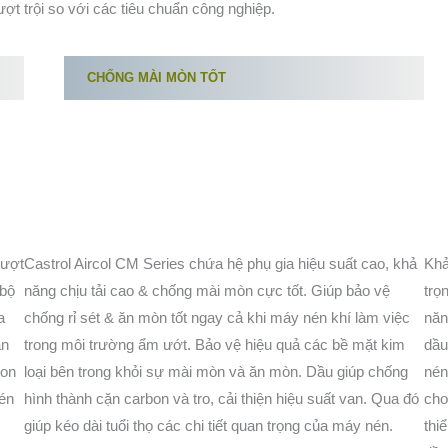
ợt trội so với các tiêu chuẩn công nghiệp.
CHỐNG MÀI MÒN TỐT
vượt
Castrol Aircol CM Series chứa hệ phụ gia hiệu suất cao, khả
Khả
 bộ
năng chịu tải cao & chống mài mòn cực tốt. Giúp bảo vệ
trọ
a
chống rỉ sét & ăn mòn tốt ngay cả khi máy nén khí làm việc
năn
án
trong môi trường ẩm ướt. Bảo vệ hiệu quả các bề mặt kim
dầu
bon
loại bên trong khỏi sự mài mòn và ăn mòn. Dầu giúp chống
nén
nén
hình thành cặn carbon và tro, cải thiện hiệu suất van. Qua đó
cho
giúp kéo dài tuổi thọ các chi tiết quan trọng của máy nén.
thi