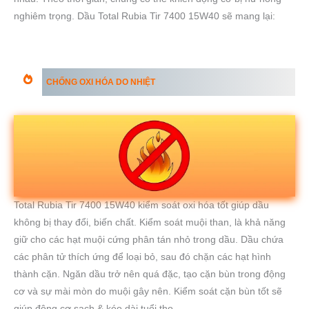
nghiêm trọng. Dầu Total Rubia Tir 7400 15W40 sẽ mang lại:
CHỐNG OXI HÓA DO NHIỆT
Total Rubia Tir 7400 15W40 kiểm soát oxi hóa tốt giúp dầu
không bị thay đổi, biến chất. Kiểm soát muội than, là khả năng
giữ cho các hạt muội cứng phân tán nhỏ trong dầu. Dầu chứa
các phân tử thích ứng để loại bỏ, sau đó chặn các hạt hình
thành cặn. Ngăn dầu trở nên quá đặc, tạo cặn bùn trong động
cơ và sự mài mòn do muội gây nên. Kiểm soát cặn bùn tốt sẽ
giúp động cơ sạch & kéo dài tuổi thọ.