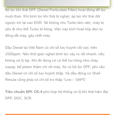
Bộ lọc khí thải DPF (Diesel Particulate Filter) hoạt động để lọc
muội than. Khi bình lọc khí thải bị nghẹt, áp lực khí thải dội
ngược trở lại van EGR. Sẽ không cho Turbo làm việc, máy bị
yếu đi như thể Turbo bi hỏng. Việc này kích hoạt hộp đen tự
động tắt máy, gây chết máy.
Dầu Diesel tại Việt Nam có chỉ số lưu huynh rất cao, trên
1500ppm. Nên thời gian nghẹt bình lọc xảy ra rất nhanh, nếu
không xử lý kịp. Khi đó đọng cơ có thể hư hỏng như cháy
xupap, bể piston thậm chí vỡ máy. Xe có bộ lọc DPF, yêu cầu
dầu Diesel có chỉ số lưu huỳnh thấp. Và dầu động cơ Shell
Rimula cũng phải có chỉ số tro thấp “Low – SAPS”.
Tiêu chuẩn API: CK-4
phù hợp hệ thống xử lý khí thải hiện đại:
DPF, DOC, SCR.