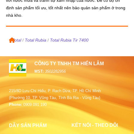
với nước mưa và tránh sự xâm nhập của nước. Để có độ ổn
định sản phẩm tối ưu, tốt nhất nên bảo quản sản phẩm ở trong
nhà kho.
/
Total
/
Total Rubia
/
Total Rubia Tir 7400
CÔNG TY TNHH TM HIỂN LÂM
MST:
3502282956
215/8D Lưu Chí Hiếu, P. Rạch Dừa, TP. Hồ Chí Minh
(Phường 10, TP. Vũng Tàu, Tỉnh Bà Rịa - Vũng Tàu)
Phone:
0909 091 190
KẾT NỐI - THEO DÕI
DÃY SẢN PHẨM