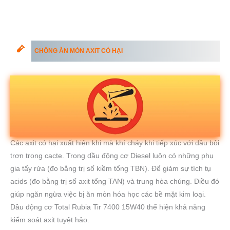
CHỐNG ĂN MÒN AXIT CÓ HẠI
Các axit có hại xuất hiện khi mà khí cháy khi tiếp xúc với dầu bôi
trơn trong cacte. Trong dầu động cơ Diesel luôn có những phụ
gia tẩy rửa (đo bằng trị số kiềm tổng TBN). Để giảm sự tích tụ
acids (đo bằng trị số axit tổng TAN) và trung hòa chúng. Điều đó
giúp ngăn ngừa việc bị ăn mòn hóa học các bề mặt kim loại.
Dầu động cơ Total Rubia Tir 7400 15W40 thể hiện khả năng
kiểm soát axit tuyệt hảo.