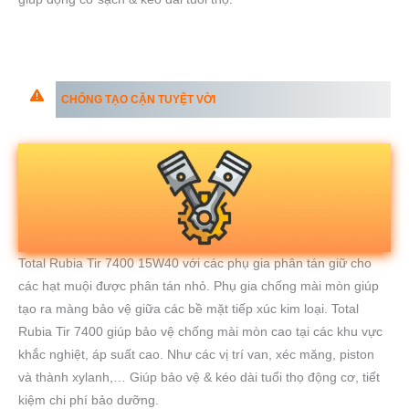
CHỐNG TẠO CẶN TUYỆT VỜI
Total Rubia Tir 7400 15W40 với các phụ gia phân tán giữ cho
các hạt muội được phân tán nhỏ. Phụ gia chống mài mòn giúp
tạo ra màng bảo vệ giữa các bề mặt tiếp xúc kim loại. Total
Rubia Tir 7400 giúp bảo vệ chống mài mòn cao tại các khu vực
khắc nghiệt, áp suất cao. Như các vị trí van, xéc măng, piston
và thành xylanh,… Giúp bảo vệ & kéo dài tuổi thọ động cơ, tiết
kiệm chi phí bảo dưỡng.