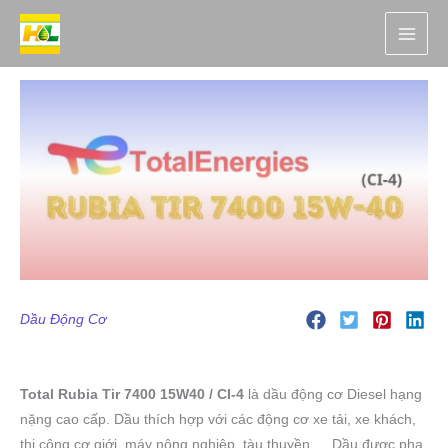
Nhảy
tới
nội
dung
Dầu Động Cơ
Total Rubia Tir 7400 15W40 / CI-4
là dầu động cơ
Diesel hạng
nặng cao cấp. Dầu thích hợp với các động cơ xe tải, xe khách,
thi công cơ giới, máy nông nghiệp, tàu thuyền,… Dầu được pha