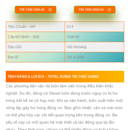
TIR 7400 15W-40
TIR 7400
20W-50
Tiêu Chuẩn – API
CI-4
Cấp Độ Nhớt – SAE
15W-40
Dầu Gốc
Gốc Khoáng
Bao Bì
18L & 208L
TÍNH NĂNG & LỢI ÍCH –
TOTAL RUBIA TIR 7400 15W40
Các phương tiện vận tải luôn làm việc trong điều kiện khắc
nghiệt. Do đó, động cơ Diesel luôn đứng trước nguy cơ bị hư
hỏng bất kể xe cũ hay mới. Khi xe vận hành, luôn xuất hiện một
vòng lặp gây hư hỏng động cơ. Bao gồm nhiệt, cặn và mài mòn
có thể phá hủy các chi tiết quan trọng bên trong động cơ. Ba
yếu tố này có mối quan hệ mật thiết và tác động qua lại lẫn
nhau. Theo thời gian, chúng có thể khiến động cơ bị hư hỏng