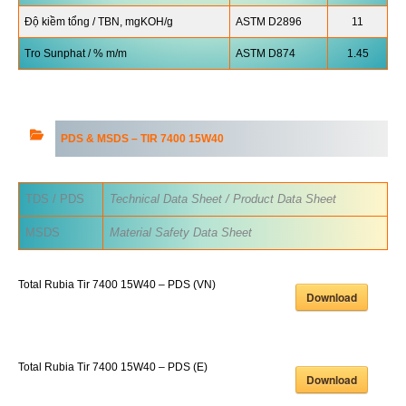
Độ kiềm tổng / TBN, mgKOH/g
ASTM D2896
11
Tro Sunphat / % m/m
ASTM D874
1.45
PDS & MSDS –
TIR 7400 15W40
TDS / PDS
Technical Data Sheet / Product Data Sheet
MSDS
Material Safety Data Sheet
Total Rubia Tir 7400 15W40 – PDS (VN)
Download
Total Rubia Tir 7400 15W40 – PDS (E)
Download