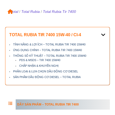
/
Total
/
Total Rubia
/
Total Rubia Tir 7400
TOTAL RUBIA TIR 7400
15W-40 / CI-4
TÍNH NĂNG & LỢI ÍCH – TOTAL RUBIA TIR 7400 15W40
ỨNG DỤNG CHÍNH – TOTAL RUBIA TIR 7400 15W40
THÔNG SỐ KỸ THUẬT – TOTAL RUBIA TIR 7400 15W40
PDS & MSDS – TIR 7400 15W40
CHẤP NHẬN & KHUYẾN NGHỊ
PHÂN LOẠI & LỰA CHỌN DẦU ĐỘNG CƠ DIESEL
SẢN PHẨM DẦU ĐỘNG CƠ DIESEL – TOTAL RUBIA
DÃY SẢN PHẨM –
TOTAL RUBIA TIR 7400