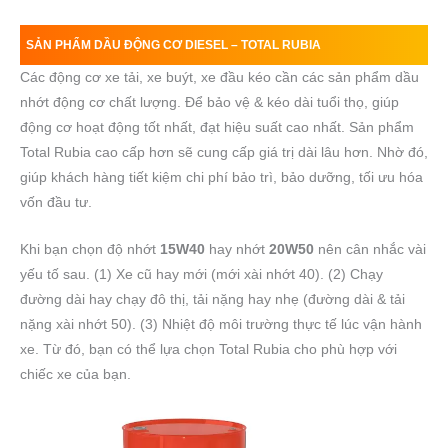
SẢN PHẨM DẦU ĐỘNG CƠ DIESEL – TOTAL RUBIA
Các động cơ xe tải, xe buýt, xe đầu kéo cần các sản phẩm dầu
nhớt động cơ chất lượng. Để bảo vệ & kéo dài tuổi thọ, giúp
động cơ hoạt động tốt nhất, đạt hiệu suất cao nhất. Sản phẩm
Total Rubia cao cấp hơn sẽ cung cấp giá trị dài lâu hơn. Nhờ đó,
giúp khách hàng tiết kiệm chi phí bảo trì, bảo dưỡng, tối ưu hóa
vốn đầu tư.
Khi bạn chọn độ nhớt
15W40
hay nhớt
20W50
nên cân nhắc vài
yếu tố sau. (1) Xe cũ hay mới (mới xài nhớt 40). (2) Chạy
đường dài hay chạy đô thị, tải nặng hay nhẹ (đường dài & tải
nặng xài nhớt 50). (3) Nhiệt độ môi trường thực tế lúc vận hành
xe. Từ đó, bạn có thể lựa chọn Total Rubia cho phù hợp với
chiếc xe của bạn.