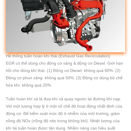
Hệ thống tuần hoàn khí thải (Exhaust Gas Recirculation)
EGR có thể dùng cho động cơ xăng & động cơ Diesel. Giới hạn
hồi cho dòng khí thải. (1) Động cơ Diesel: không quá 60%. (2)
Động cơ phun xăng: không quá 50%. (3) Động cơ dùng bộ chế
hòa khí: không quá 20%.
Tuần hoàn khí xả là đưa khí xả quay ngược lại đường khí nạp.
Với một lượng hợp lý ở một số chế độ hoạt động nhất định của
động cơ. Để kiểm soát mức độ ô nhiễm của môi trường, giảm
nồng độ NOx (nồng độ nito trong không khí). Nhiệt lượng của
khí tái tuần hoàn được tận dụng. Nhằm nâng cao hiệu suất