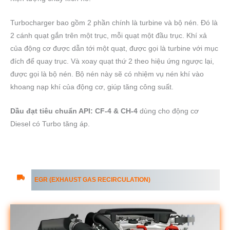
Turbocharger bao gồm 2 phần chính là turbine và bộ nén. Đó là
2 cánh quạt gắn trên một trục, mỗi quạt một đầu trục. Khí xả
của động cơ được dẫn tới một quạt, được gọi là turbine với mục
đích để quay trục. Và xoay quạt thứ 2 theo hiệu ứng ngược lại,
được gọi là bộ nén. Bộ nén này sẽ có nhiệm vụ nén khí vào
khoang nạp khí của động cơ, giúp tăng công suất.
Dầu đạt tiêu chuẩn API: CF-4 & CH-4
dùng cho động cơ
Diesel có Turbo tăng áp.
EGR (EXHAUST GAS RECIRCULATION)