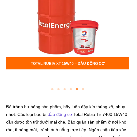
TOTAL RUBIA XT 20W50 – DẦU ĐỘNG CƠ
Để tránh hư hỏng sản phẩm, hãy luôn đậy kín thùng xô, phuy
nhớt. Các loại bao bì
dầu động cơ
Total Rubia Tir 7400 15W40
cần được tồn trữ dưới mái che. Bảo quản sản phẩm ở nơi khô
ráo, thoáng mát, tránh ánh nắng trực tiếp. Ngăn chặn tiếp xúc