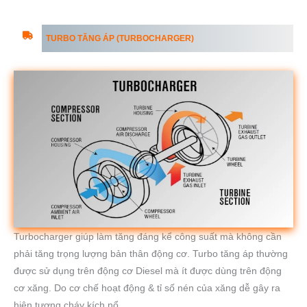
TURBO TĂNG ÁP (TURBOCHARGER)
Turbocharger giúp làm tăng đáng kể công suất mà không cần
phải tăng trọng lượng bản thân động cơ. Turbo tăng áp thường
được sử dụng trên động cơ Diesel mà ít được dùng trên động
cơ xăng. Do cơ chế hoạt động & tỉ số nén của xăng dễ gây ra
hiện tượng cháy kích nổ.