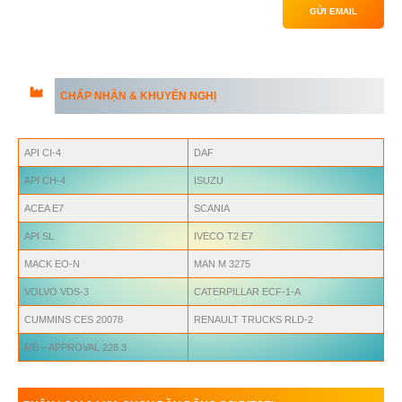
GỬI EMAIL
CHẤP NHẬN & KHUYẾN NGHỊ
API
CI-4
DAF
API
CH-4
ISUZU
ACEA E7
SCANIA
API
SL
IVECO T2 E7
MACK EO-N
MAN M 3275
VOLVO
VDS-3
CATERPILLAR ECF-1-A
CUMMINS CES 20078
RENAULT TRUCKS RLD-2
MB – APPROVAL 228.3