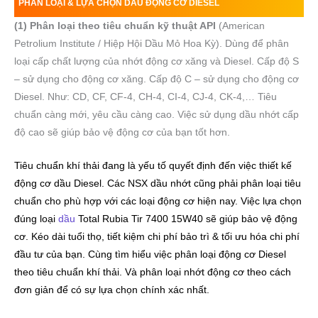
PHÂN LOẠI & LỰA CHỌN DẦU ĐỘNG CƠ DIESEL
(1) Phân loại theo tiêu chuẩn kỹ thuật API
(American
Petrolium Institute / Hiệp Hội Dầu Mỏ Hoa Kỳ). Dùng để phân
loại cấp chất lượng của nhớt động cơ xăng và Diesel. Cấp độ S
– sử dụng cho động cơ xăng. Cấp độ C – sử dụng cho động cơ
Diesel. Như: CD, CF, CF-4, CH-4, CI-4, CJ-4, CK-4,… Tiêu
chuẩn càng mới, yêu cầu càng cao. Việc sử dụng dầu nhớt cấp
độ cao sẽ giúp bảo vệ động cơ của bạn tốt hơn.
Tiêu chuẩn khí thải đang là yếu tố quyết định đến việc thiết kế
động cơ dầu Diesel. Các NSX dầu nhớt cũng phải phân loại tiêu
chuẩn cho phù hợp với các loại động cơ hiện nay. Việc lựa chọn
đúng loại
dầu
Total Rubia Tir 7400 15W40 sẽ giúp bảo vệ động
cơ. Kéo dài tuổi thọ, tiết kiệm chi phí bảo trì & tối ưu hóa chi phí
đầu tư của bạn. Cùng tìm hiểu việc phân loại động cơ Diesel
theo tiêu chuẩn khí thải. Và phân loại nhớt động cơ theo cách
đơn giản để có sự lựa chọn chính xác nhất.