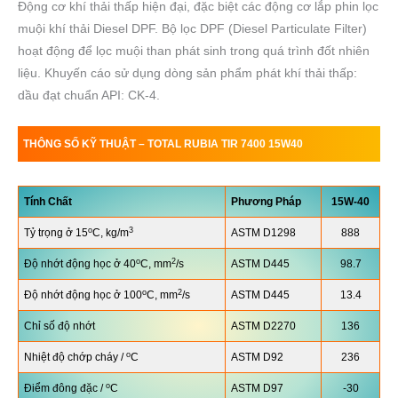
Động cơ khí thải thấp hiện đại, đặc biệt các động cơ lắp phin lọc
muội khí thải Diesel DPF. Bộ lọc DPF (Diesel Particulate Filter)
hoạt động để lọc muội than phát sinh trong quá trình đốt nhiên
liệu. Khuyến cáo sử dụng dòng sản phẩm phát khí thải thấp:
dầu đạt chuẩn API: CK-4.
THÔNG SỐ KỸ THUẬT –
TOTAL RUBIA TIR 7400 15W40
Tính Chất
Phương Pháp
15W-40
o
3
Tỷ trọng ở 15
C, kg/m
ASTM D1298
888
o
2
Độ nhớt động học ở 40
C, mm
/s
ASTM D445
98.7
o
2
Độ nhớt động học ở 100
C, mm
/s
ASTM D445
13.4
Chỉ số độ nhớt
ASTM D2270
136
o
Nhiệt độ chớp cháy /
C
ASTM D92
236
o
Điểm đông đặc /
C
ASTM D97
-30