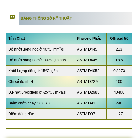
BẢNG THÔNG SỐ KỸ THUẬT
Tính Chất
Phương Pháp
Offroad 50
o
2
Độ nhớt động học ở 40
C, mm
/s
ASTM D445
213
o
2
Độ nhớt động học ở 100
C, mm
/s
ASTM D445
18.6
o
Khối lượng riêng ở 15
C, g/ml
ASTM D4052
0.8973
Chỉ số độ nhớt
ASTM D2270
100
o
Đ.Nhớt Brookfield ở -25
C / mPa.s
ASTM D2983
40400
o
Điểm chớp cháy COC /
C
ASTM D92
246
Điểm đông đặc
ASTM D97
– 27