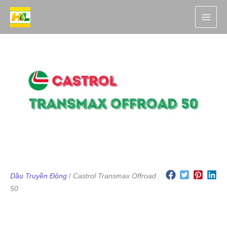
Nhảy
tới
nội
dung
Dầu Truyền Động
/
Castrol Transmax Offroad
50