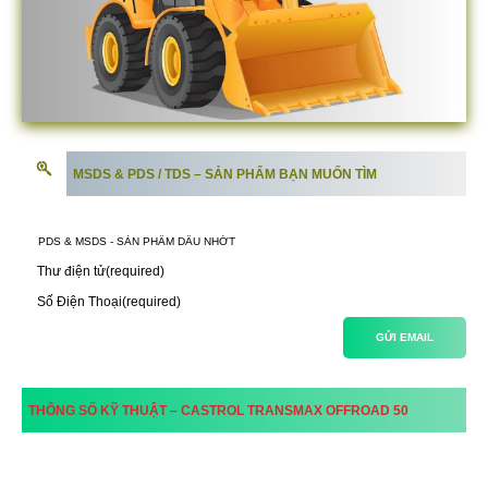
MSDS & PDS / TDS – SẢN PHẨM BẠN MUỐN TÌM
Thư điện tử
(required)
Số Điện Thoại
(required)
GỬI EMAIL
THÔNG SỐ KỸ THUẬT –
CASTROL
TRANSMAX OFFROAD 50