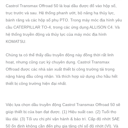
Castrol Transmax Offroad 50 là loại dầu được đổ vào hộp số,
trục trước và sau. Hệ thống phanh ướt, bộ nâng hạ thủy lực,
bánh răng và các hộp số phụ PTO. Trong máy móc địa hình yêu
cầu CATERPILLAR TO-4, trong các ứng dụng ALLISON C4. Và
hệ thống truyền động và thủy lực của máy móc địa hình
KOMATSU.
Chúng ta có thể thấy dầu truyền động này đồng thời rất linh
hoạt, nhưng cũng cực kỳ chuyên dụng. Castrol Transmax
Offroad được các nhà sản xuất thiết bị công trường tải trọng
nặng hàng đầu công nhận. Và thích hợp sử dụng cho hầu hết
thiết bị công trường hiện đại nhất.
Việc lựa chọn dầu truyền động Castrol Transmax Offroad 50 sẽ
giúp thiết bị của bạn đạt được. (1) Hiệu suất cao. (2) Tuổi thọ
lâu dài. (3) Tối ưu chị phí vận hành & bảo trì. Cấp độ nhớt SAE
50 ổn định không cần đến phụ gia tăng chỉ số độ nhớt (VI). Và