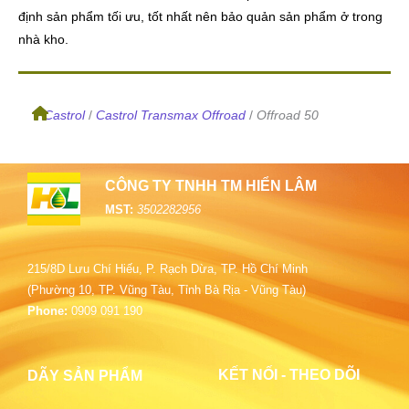
định sản phẩm tối ưu, tốt nhất nên bảo quản sản phẩm ở trong
nhà kho.
/
Castrol
/
Castrol Transmax Offroad
/
Offroad 50
CÔNG TY TNHH TM HIỂN LÂM
MST:
3502282956
215/8D Lưu Chí Hiếu, P. Rạch Dừa, TP. Hồ Chí Minh
(Phường 10, TP. Vũng Tàu, Tỉnh Bà Rịa - Vũng Tàu)
Phone:
0909 091 190
KẾT NỐI - THEO DÕI
DÃY SẢN PHẨM