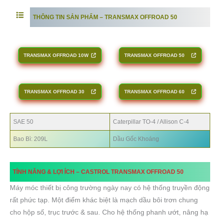
THÔNG TIN SẢN PHẨM –
TRANSMAX OFFROAD 50
TRANSMAX OFF
ROAD 10W
TRANSMAX OFFROAD 50
TRANSMAX OFFROAD
30
TRANSMAX OFFROAD 60
SAE 50
Caterpillar TO-4 / Allison C-4
Bao Bì: 209L
Dầu Gốc Khoáng
TÍNH NĂNG & LỢI ÍCH – CASTROL
TRANSMAX OFFROAD 50
Máy móc thiết bị công trường ngày nay có hệ thống truyền động
rất phức tạp. Một điểm khác biệt là mạch dầu bôi trơn chung
cho hộp số, trục trước & sau. Cho hệ thống phanh ướt, nâng hạ