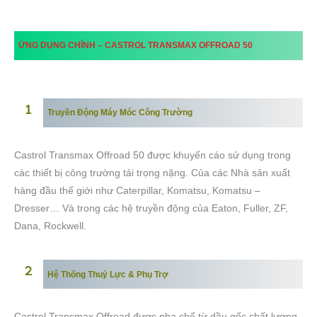
ỨNG DỤNG CHÍNH –
CASTROL
TRANSMAX OFFROAD 50
Truyền Động Máy Móc Công Trường
Castrol Transmax Offroad 50 được khuyến cáo sử dụng trong
các thiết bị công trường tải trọng nặng. Của các Nhà sản xuất
hàng đầu thế giới như Caterpillar, Komatsu, Komatsu –
Dresser… Và trong các hệ truyền động của Eaton, Fuller, ZF,
Dana, Rockwell.
Hệ Thống Thuỷ Lực & Phụ Trợ
Castrol Transmax Offroad được pha chế từ dầu gốc chất lượng