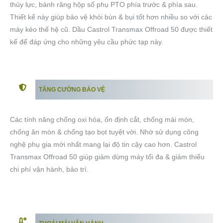
thủy lực, bánh răng hộp số phụ PTO phía trước & phía sau.
Thiết kế này giúp bảo vệ khỏi bùn & bụi tốt hơn nhiều so với các
máy kéo thế hệ cũ. Dầu Castrol Transmax Offroad 50 được thiết
kế để đáp ứng cho những yêu cầu phức tạp này.
TĂNG CƯỜNG BẢO VỆ
Các tính năng chống oxi hóa, ổn định cắt, chống mài mòn,
chống ăn mòn & chống tạo bọt tuyệt vời. Nhờ sử dụng công
nghệ phụ gia mới nhất mang lại độ tin cậy cao hơn. Castrol
Transmax Offroad 50 giúp giảm dừng máy tối đa & giảm thiểu
chi phí vận hành, bảo trì.