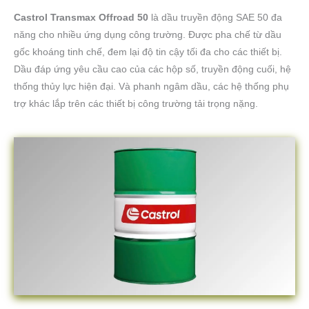
Castrol Transmax Offroad 50
là dầu truyền động SAE 50 đa
năng cho nhiều ứng dụng công trường. Được pha chế từ dầu
gốc khoáng tinh chế, đem lại độ tin cậy tối đa cho các thiết bị.
Dầu đáp ứng yêu cầu cao của các hộp số, truyền động cuối, hệ
thống thủy lực hiện đại. Và phanh ngâm dầu, các hệ thống phụ
trợ khác lắp trên các thiết bị công trường tải trọng nặng.