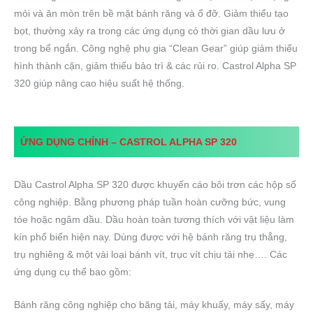
mỏi và ăn mòn trên bề mặt bánh răng và ổ đỡ. Giảm thiểu tạo
bọt, thường xảy ra trong các ứng dụng có thời gian dầu lưu ở
trong bể ngắn. Công nghệ phụ gia “Clean Gear” giúp giảm thiểu
hình thành cặn, giảm thiểu bảo trì & các rủi ro. Castrol Alpha SP
320 giúp nâng cao hiệu suất hệ thống.
ỨNG DỤNG CHÍNH –
CASTROL ALPHA SP 320
Dầu Castrol Alpha SP 320 được khuyến cáo bôi trơn các hộp số
công nghiệp. Bằng phương pháp tuần hoàn cưỡng bức, vung
tóe hoặc ngâm dầu. Dầu hoàn toàn tương thích với vật liệu làm
kín phổ biến hiện nay. Dùng được với hệ bánh răng trụ thẳng,
trụ nghiêng & một vài loại bánh vít, trục vít chịu tải nhẹ…. Các
ứng dụng cụ thể bao gồm:
Bánh răng công nghiệp cho băng tải, máy khuấy, máy sấy, máy