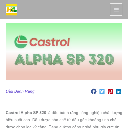
Nhảy
tới
nội
dung
Dầu Bánh Răng
Castrol Alpha SP 320
là dầu bánh răng công nghiệp chất lượng
hiệu suất cao. Dầu được pha chế từ dầu gốc khoáng tinh chế
được chọn lọc kỹ càng. Tăng cường công nghệ phụ gia cực áp,