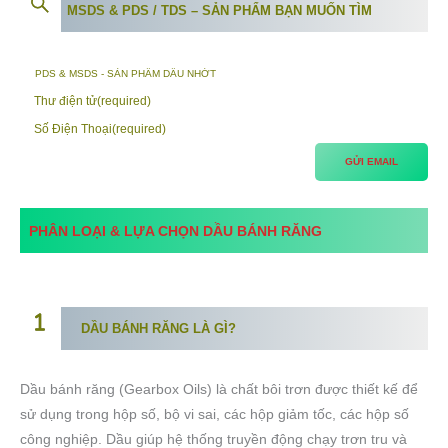
MSDS & PDS / TDS – SẢN PHẨM BẠN MUỐN TÌM
Thư điện tử
(required)
Số Điện Thoại
(required)
GỬI EMAIL
PHÂN LOẠI & LỰA CHỌN DẦU BÁNH RĂNG
DẦU BÁNH RĂNG LÀ GÌ?
Dầu bánh răng (Gearbox Oils) là chất bôi trơn được thiết kế để
sử dụng trong hộp số, bộ vi sai, các hộp giảm tốc, các hộp số
công nghiệp. Dầu giúp hệ thống truyền động chạy trơn tru và