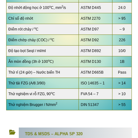
o
2
Độ nhớt động học ở 100
C, mm
/s
ASTM D445
24.0
Chỉ số độ nhớt
ASTM 2270
> 95
o
Điểm rót chảy /
C
ASTM D97
– 9
o
Điểm chớp cháy (COC) /
C
ASTM D92
226
Độ tạo bọt SeqI / ml/ml
ASTM D892
10/0
o
Ăn mòn đồng (3h ở 100
C)
ASTM D130
1B
Thử rỉ (24 giờ) – Nước biển TH
ASTM D665B
Pass
Thử tải FZG (A/8.3/90)
ISO 14635 – 1
> 14
o
Thử nghiệm vi rỗ FZG, 90
C
FVA 54 – 7
> 10
2
Thử nghiệm Brugger / N/mm
DIN 51347
> 55
TDS & MSDS –
ALPHA SP 320