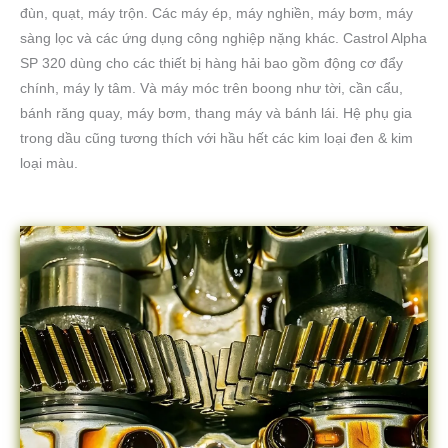
đùn, quạt, máy trộn. Các máy ép, máy nghiền, máy bơm, máy
sàng lọc và các ứng dụng công nghiệp nặng khác. Castrol Alpha
SP 320 dùng cho các thiết bị hàng hải bao gồm động cơ đẩy
chính, máy ly tâm. Và máy móc trên boong như tời, cần cẩu,
bánh răng quay, máy bơm, thang máy và bánh lái. Hệ phụ gia
trong dầu cũng tương thích với hầu hết các kim loại đen & kim
loại màu.