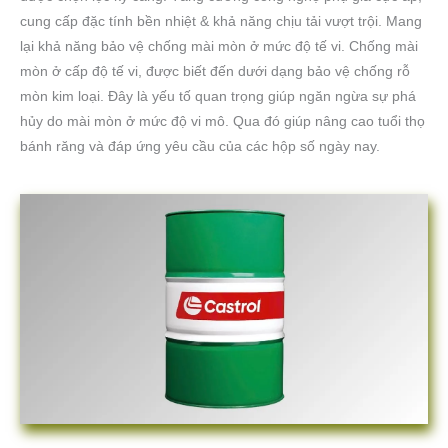
cung cấp đặc tính bền nhiệt & khả năng chịu tải vượt trội. Mang
lại khả năng bảo vệ chống mài mòn ở mức độ tế vi. Chống mài
mòn ở cấp độ tế vi, được biết đến dưới dạng bảo vệ chống rỗ
mòn kim loại. Đây là yếu tố quan trọng giúp ngăn ngừa sự phá
hủy do mài mòn ở mức độ vi mô. Qua đó giúp nâng cao tuổi thọ
bánh răng và đáp ứng yêu cầu của các hộp số ngày nay.