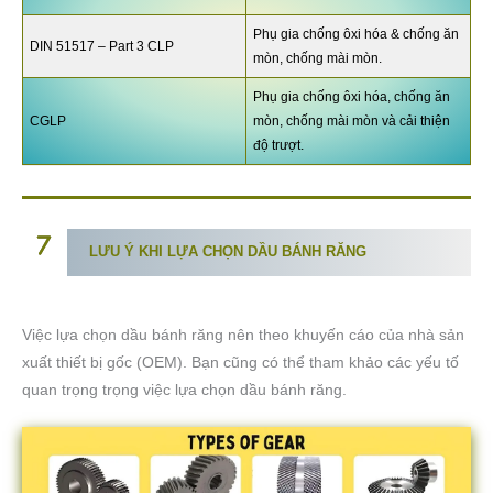
Phụ gia chống ôxi hóa & chống ăn
DIN 51517 – Part 3 CLP
mòn, chống mài mòn.
Phụ gia chống ôxi hóa, chống ăn
CGLP
mòn, chống mài mòn và cải thiện
độ trượt.
LƯU Ý KHI LỰA CHỌN DẦU BÁNH RĂNG
Việc lựa chọn dầu bánh răng nên theo khuyến cáo của nhà sản
xuất thiết bị gốc (OEM). Bạn cũng có thể tham khảo các yếu tố
quan trọng trọng việc lựa chọn dầu bánh răng.