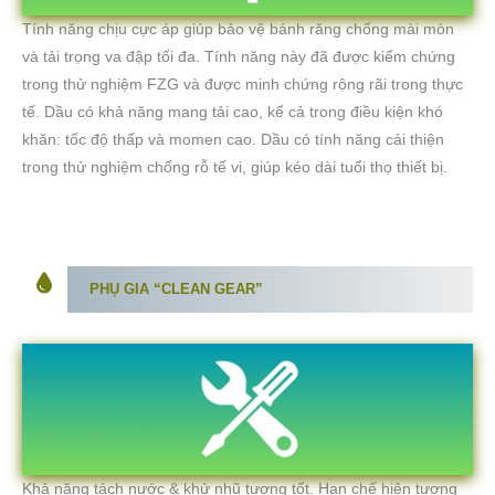
Tính năng chịu cực áp giúp bảo vệ bánh răng chống mài mòn
và tải trọng va đập tối đa. Tính năng này đã được kiểm chứng
trong thử nghiệm FZG và được minh chứng rộng rãi trong thực
tế. Dầu có khả năng mang tải cao, kể cả trong điều kiện khó
khăn: tốc độ thấp và momen cao. Dầu có tính năng cải thiện
trong thử nghiệm chống rỗ tế vi, giúp kéo dài tuổi thọ thiết bị.
PHỤ GIA “CLEAN GEAR”
Khả năng tách nước & khử nhũ tương tốt. Hạn chế hiện tượng