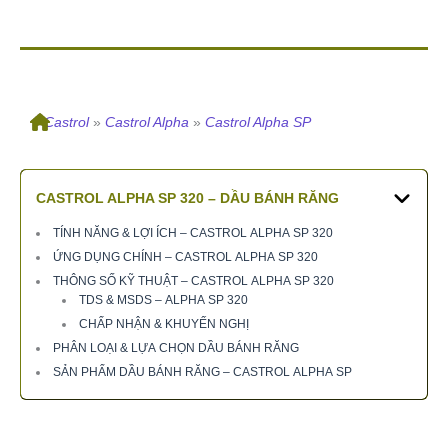
»
Castrol
»
Castrol Alpha
»
Castrol Alpha SP
CASTROL ALPHA SP 320 – DẦU BÁNH RĂNG
TÍNH NĂNG & LỢI ÍCH – CASTROL ALPHA SP 320
ỨNG DỤNG CHÍNH – CASTROL ALPHA SP 320
THÔNG SỐ KỸ THUẬT – CASTROL ALPHA SP 320
TDS & MSDS – ALPHA SP 320
CHẤP NHẬN & KHUYẾN NGHỊ
PHÂN LOẠI & LỰA CHỌN DẦU BÁNH RĂNG
SẢN PHẨM DẦU BÁNH RĂNG – CASTROL ALPHA SP