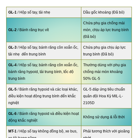
GL-1
/ Hộp số tay, tải nhẹ
Dầu gốc khoáng (Đã bỏ)
Chứa phụ gia chống mài
GL-2
/ Bánh răng trục vít
mòn, chịu áp lực trung bình
(Đã bỏ)
GL-3
/ Hộp số tay, bánh răng côn xoắn ốc,
Chứa phụ gia chịu áp lực
tải nhẹ đến trung bình
trung bình (Đã bỏ)
GL-4
/ Hộp số tay, bánh răng côn xoắn ốc,
Thường dùng với phụ gia
bánh răng hypoid, tải trung bình, tốc độ
chống mài mòn khoảng
trung bình
50% GL-5
GL-5
/ Bánh răng hypoid và các loại khác,
GL-5 đáp ứng tiêu chuẩn
điều kiện hoạt động trung bình đến khắc
quân đội Hoa Kỳ MIL-L-
nghiệt
2105D
GL-6
/ Bánh răng hypoid và điều kiện hoạt
Không sử dụng & lỗi thời
động khắc nghiệt
MT-1
/ Hộp số tay không đồng bộ, xe bus,
Phải tương thích với gioăng