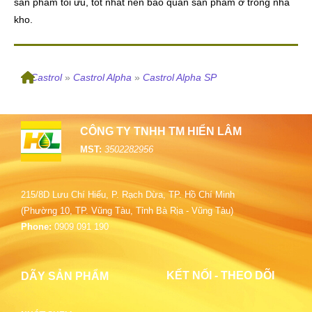
sản phẩm tối ưu, tốt nhất nên bảo quản sản phẩm ở trong nhà
kho.
»
Castrol
»
Castrol Alpha
»
Castrol Alpha SP
CÔNG TY TNHH TM HIỂN LÂM
MST:
3502282956
215/8D Lưu Chí Hiếu, P. Rạch Dừa, TP. Hồ Chí Minh
(Phường 10, TP. Vũng Tàu, Tỉnh Bà Rịa - Vũng Tàu)
Phone:
0909 091 190
KẾT NỐI - THEO DÕI
DÃY SẢN PHẨM