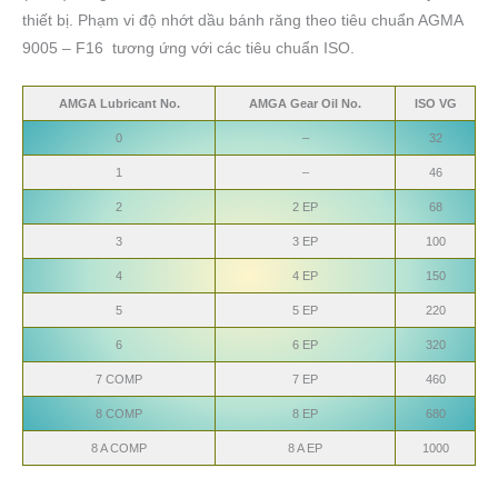
thiết bị. Phạm vi độ nhớt dầu bánh răng theo tiêu chuẩn AGMA
9005 – F16 tương ứng với các tiêu chuẩn ISO.
AMGA Lubricant No.
AMGA Gear Oil No.
ISO VG
0
–
32
1
–
46
2
2 EP
68
3
3 EP
100
4
4 EP
150
5
5 EP
220
6
6 EP
320
7 COMP
7 EP
460
8 COMP
8 EP
680
8 A COMP
8 A EP
1000