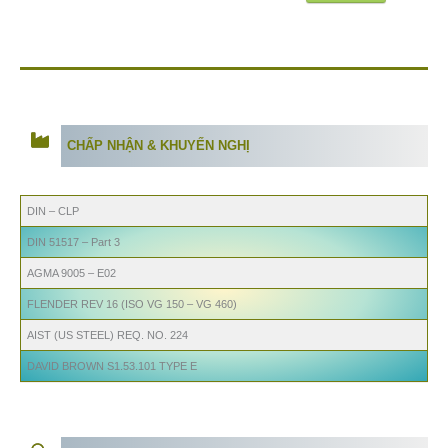
CHẤP NHẬN & KHUYẾN NGHỊ
DIN – CLP
DIN 51517 – Part 3
AGMA 9005 – E02
FLENDER REV 16 (ISO VG 150 – VG 460)
AIST (US STEEL) REQ. NO. 224
DAVID BROWN S1.53.101 TYPE E