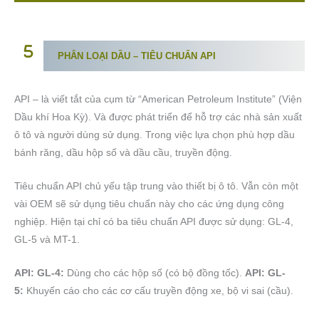
PHÂN LOẠI DẦU
– TIÊU CHUẨN API
API – là viết tắt của cụm từ “American Petroleum Institute” (Viện
Dầu khí Hoa Kỳ). Và được phát triển để hỗ trợ các nhà sản xuất
ô tô và người dùng sử dụng. Trong việc lựa chọn phù hợp dầu
bánh răng, dầu hộp số và dầu cầu, truyền động.
Tiêu chuẩn API chủ yếu tập trung vào thiết bị ô tô. Vẫn còn một
vài OEM sẽ sử dụng tiêu chuẩn này cho các ứng dụng công
nghiệp. Hiện tại chỉ có ba tiêu chuẩn API được sử dụng: GL-4,
GL-5 và MT-1.
API: GL-4:
Dùng cho các hộp số (có bộ đồng tốc).
API: GL-
5:
Khuyến cáo cho các cơ cấu truyền động xe, bộ vi sai (cầu).