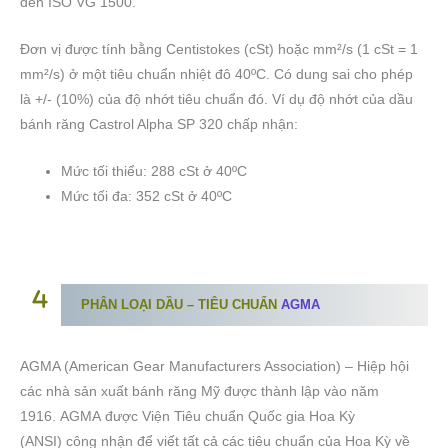
đến ISO VG 1500.
Đơn vị được tính bằng Centistokes (cSt) hoặc mm²/s (1 cSt = 1
mm²/s) ở một tiêu chuẩn nhiệt đô 40ºC. Có dung sai cho phép
là +/- (10%) của độ nhớt tiêu chuẩn đó. Ví dụ độ nhớt của dầu
bánh răng Castrol Alpha SP 320 chấp nhận:
Mức tối thiểu: 288 cSt ở 40ºC
Mức tối đa: 352 cSt ở 40ºC
PHÂN LOẠI DẦU – TIÊU CHUẨN
AGMA
AGMA (American Gear Manufacturers Association) – Hiệp hội
các nhà sản xuất bánh răng Mỹ được thành lập vào năm
1916. AGMA được Viện Tiêu chuẩn Quốc gia Hoa Kỳ
(ANSI) công nhận để viết tất cả các tiêu chuẩn của Hoa Kỳ về