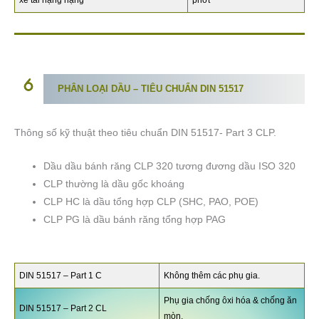
xe tải hạng nặng
phớt
PHÂN LOẠI DẦU
– TIÊU CHUẨN DIN 51517
Thông số kỹ thuật theo tiêu chuẩn DIN 51517- Part 3 CLP.
Dầu dầu bánh răng CLP 320 tương đương dầu ISO 320
CLP thường là dầu gốc khoáng
CLP HC là dầu tổng hợp CLP (SHC, PAO, POE)
CLP PG là dầu bánh răng tổng hợp PAG
DIN 51517 – Part 1 C
Không thêm các phụ gia.
Phụ gia chống ôxi hóa & chống ăn
DIN 51517 – Part 2 CL
mòn.