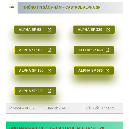
THÔNG TIN SẢN PHẨM – CASTROL ALPHA SP
ALPHA SP
68
ALPHA SP
320
ALPHA SP
100
ALPHA SP
460
ALPHA SP
150
ALPHA SP
680
ALPHA SP
220
Độ Nhớt – VG 320
Bao Bì: 209L
Dầu Gốc: Khoáng
TÍNH NĂNG & LỢI ÍCH –
CASTROL ALPHA SP 320