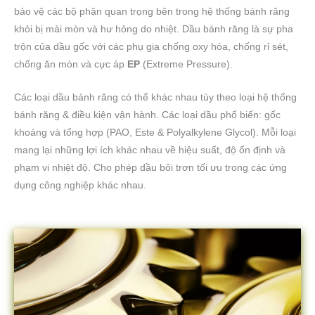
bảo vệ các bộ phận quan trọng bên trong hệ thống bánh răng
khỏi bị mài mòn và hư hỏng do nhiệt. Dầu bánh răng là sự pha
trộn của dầu gốc với các phụ gia chống oxy hóa, chống rỉ sét,
chống ăn mòn và cực áp
EP
(Extreme Pressure).
Các loại dầu bánh răng có thể khác nhau tùy theo loại hệ thống
bánh răng & điều kiện vận hành. Các loại dầu phổ biến: gốc
khoáng và tổng hợp (PAO, Este & Polyalkylene Glycol). Mỗi loại
mang lại những lợi ích khác nhau về hiệu suất, độ ổn định và
phạm vi nhiệt độ. Cho phép dầu bôi trơn tối ưu trong các ứng
dụng công nghiệp khác nhau.