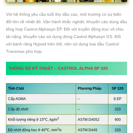
Với hệ thống yêu cầu tuổi thọ dầu cao, môi trường có sự biến
đổi lớn về nhiệt đô. Vận hành khắc nghiệt, khuyến cáo dùng dầu
tổng hợp Castrol Alphasyn EP. Đối với truyền động trục vít chịu
tải nặng, khuyến cáo sử dụng dòng Castrol Alphasyn GS. Đối
với bánh răng Hypoid trên ôtô, nên sử dụng loại dầu Castrol
Transmax phù hợp.
THÔNG SỐ KỸ THUẬT –
CASTROL ALPHA SP 320
Tính Chất
Phương Pháp
SP 320
Cấp AGMA
–
6 EP
Cấp độ nhớt
–
320
o
3
Khối lượng riêng ở 15
C, kg/m
ASTM D4052
900
o
2
Độ nhớt động học ở 40
C, mm
/s
ASTM D445
320