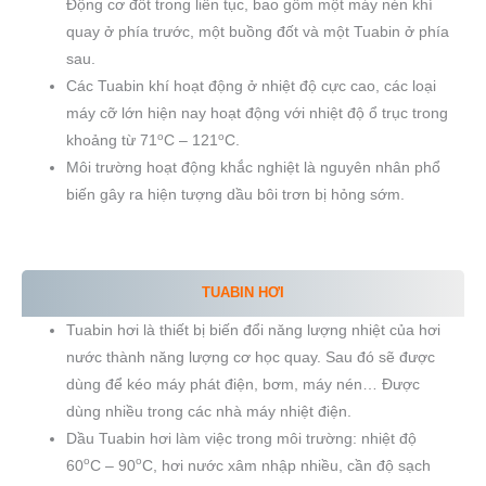
Động cơ đốt trong liên tục, bao gồm một máy nén khí
quay ở phía trước, một buồng đốt và một Tuabin ở phía
sau.
Các Tuabin khí hoạt động ở nhiệt độ cực cao, các loại
máy cỡ lớn hiện nay hoạt động với nhiệt độ ổ trục trong
o
o
khoảng từ 71
C – 121
C.
Môi trường hoạt động khắc nghiệt là nguyên nhân phổ
biến gây ra hiện tượng dầu bôi trơn bị hỏng sớm.
TUABIN HƠI
Tuabin hơi là thiết bị biến đổi năng lượng nhiệt của hơi
nước thành năng lượng cơ học quay. Sau đó sẽ được
dùng để kéo máy phát điện, bơm, máy nén… Được
dùng nhiều trong các nhà máy nhiệt điện.
Dầu Tuabin hơi làm việc trong môi trường: nhiệt độ
o
o
60
C – 90
C, hơi nước xâm nhập nhiều, cần độ sạch