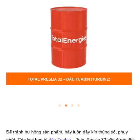
TOTAL PRESLIA 46 – DẦU TUABIN (TURBINE)
Để tránh hư hỏng sản phẩm, hãy luôn đậy kín thùng xô, phuy
nhớt. Các loại bao bì
dầu Tuabin
– Total Preslia 32 cần được tồn