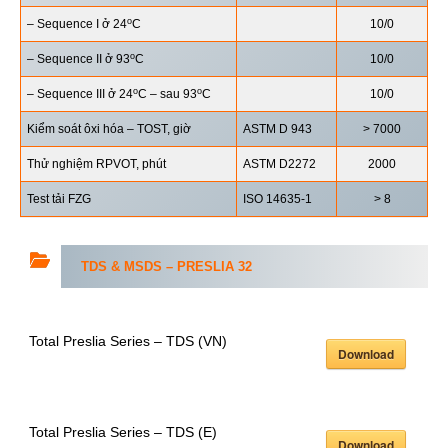
o
– Sequence I ở 24
C
10/0
o
– Sequence II ở 93
C
10/0
o
o
– Sequence III ở 24
C – sau 93
C
10/0
Kiểm soát ôxi hóa – TOST, giờ
ASTM D 943
> 7000
Thử nghiệm RPVOT, phút
ASTM D2272
2000
Test tải FZG
ISO 14635-1
> 8
TDS & MSDS –
PRESLIA 32
Total Preslia Series – TDS (VN)
Download
Total Preslia Series – TDS (E)
Download