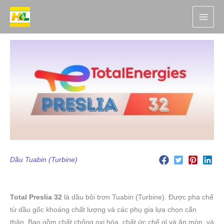
Nhảy
tới
nội
dung
Dầu Tuabin (Turbine)
Total Preslia 32
là dầu bôi trơn Tuabin (Turbine). Được pha chế
từ dầu gốc khoáng chất lượng và các phụ gia lựa chọn cẩn
thận. Bao gồm chất chống oxi hóa, chất ức chế gỉ và ăn mòn, và