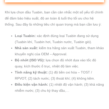
Khi lựa chọn dầu Tuabin, bạn cần cân nhắc một số yếu tố chính
để đảm bảo hiệu suất, độ an toàn & tuổi thọ tối ưu cho hệ
thống. Sau đây là những tiêu chí quan trọng mà bạn cần lưu ý:
Loại Tuabin:
xác định đúng loại Tuabin đang sử dụng
(Tuabin khí, Tuabin hơi, Tuabin nước, Tuabin gió).
Nhà sản xuất:
kiểm tra hãng sản xuất Tuabin, tham khảo
khuyến nghị của OEM – Approval.
Độ nhớt (ISO VG):
lựa chọn độ nhớt dựa vào tốc độ
quay, kích thước ổ trục, nhiệt độ làm việc.
Tính năng kỹ thuật:
(1) độ bền oxi hóa – TOST /
RPVOT; (2) tách nước; (3) thoát khí; (4) không kẽm.
Điều kiện vận hành:
(1) nhiệt độ vận hành; (3) khả năng
nhiễm nước; (3) chu kỳ thay dầu,…