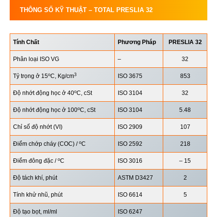
THÔNG SỐ KỸ THUẬT –
TOTAL PRESLIA 32
Tính Chất
Phương Pháp
PRESLIA 32
Phân loại ISO VG
–
32
o
3
Tỷ trọng ở 15
C, Kg/cm
ISO 3675
853
o
Độ nhớt động học ở 40
C, cSt
ISO 3104
32
o
Độ nhớt động học ở 100
C, cSt
ISO 3104
5.48
Chỉ số độ nhớt (VI)
ISO 2909
107
o
Điểm chớp cháy (COC) /
C
ISO 2592
218
o
Điểm đông đặc /
C
ISO 3016
– 15
Độ tách khí, phút
ASTM D3427
2
Tính khử nhũ, phút
ISO 6614
5
Độ tạo bọt, ml/ml
ISO 6247