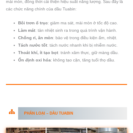
mài mòn, đồng thời cải thiện hiệu suất năng lượng. Sau đây là
các chức năng chính của dầu Tuabin:
Bôi trơn ổ trục
: giảm ma sát, mài mòn ở tốc độ cao.
Làm mát
: tản nhiệt sinh ra trong quá trình vận hành.
Chống rỉ, ăn mòn
: bảo vệ trong điều kiện ẩm, nhiệt.
Tách nước tốt
: tách nước nhanh khi bị nhiễm nước.
Thoát khí, ít tạo bọt
: tránh xâm thực, giữ màng dầu.
Ổn định oxi hóa
: không tạo cặn, tăng tuổi thọ dầu.
PHÂN LOẠI –
DẦU TUABIN