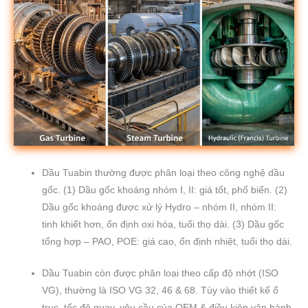
Dầu Tuabin thường được phân loại theo công nghệ dầu
gốc. (1) Dầu gốc khoáng nhóm I, II: giá tốt, phổ biến. (2)
Dầu gốc khoáng được xử lý Hydro – nhóm II, nhóm II:
tinh khiết hơn, ổn định oxi hóa, tuổi thọ dài. (3) Dầu gốc
tổng hợp – PAO, POE: giá cao, ổn định nhiệt, tuổi thọ dài.
Dầu Tuabin còn được phân loại theo cấp độ nhớt (ISO
VG), thường là ISO VG 32, 46 & 68. Tùy vào thiết kế ổ
trục, tốc độ quay, yêu cầu của OEM & điều kiện vận hành