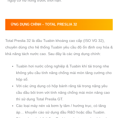
nguy cơ hư hỏng trước thời hạn.
ỨNG DỤNG CHÍNH –
TOTAL PRESLIA 32
Total Preslia 32 là dầu Tuabin khoáng cao cấp (ISO VG 32),
chuyên dùng cho hệ thống Tuabin yêu cầu độ ổn định oxy hóa &
khả năng tách nước cao. Sau đây là các ứng dụng chính:
Tuabin hơi nước công nghiệp & Tuabin khí tải trọng nhẹ
không yêu cầu tính năng chống mài mòn tăng cường cho
hộp số.
Với các ứng dụng có hộp bánh răng tải trọng nặng yêu
cầu dầu bôi trơn với tính năng chống mài mòn nâng cao
thì sử dụng Total Preslia GT.
Các loại máy nén và bơm ly tâm / hướng trục, có tăng
áp… khuyến cáo sử dụng dầu R&O hoặc dầu Tuabin.