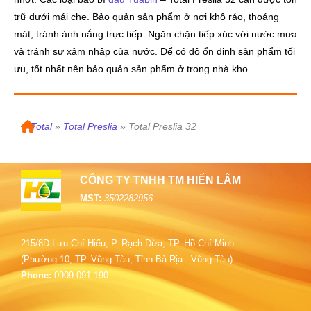
trữ dưới mái che. Bảo quản sản phẩm ở nơi khô ráo, thoáng
mát, tránh ánh nắng trực tiếp. Ngăn chặn tiếp xúc với nước mưa
và tránh sự xâm nhập của nước. Để có độ ổn định sản phẩm tối
ưu, tốt nhất nên bảo quản sản phẩm ở trong nhà kho.
»
Total
»
Total Preslia
»
Total Preslia 32
CÔNG TY TNHH TM HIỂN LÂM
MST:
3502282956
215/8D Lưu Chí Hiếu, P. Rạch Dừa, TP. Hồ Chí Minh
(Phường 10, TP. Vũng Tàu, Tỉnh Bà Rịa - Vũng Tàu)
Phone:
0909 091 190