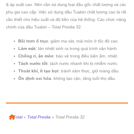
& áp suất cao. Nên cần sử dụng loại dầu gốc chất lượng và các
phụ gia cao cấp. Việc sử dụng dầu Tuabin chất lượng cao là rất
cần thiết cho hiệu suất và độ bền của hệ thống. Các chức năng
chính của dầu Tuabin – Total Preslia 32:
Bôi trơn ổ trục
: giảm ma sát, mài mòn ở tốc độ cao.
Làm mát
: tản nhiệt sinh ra trong quá trình vận hành.
Chống rỉ, ăn mòn
: bảo vệ trong điều kiện ẩm, nhiệt.
Tách nước tốt
: tách nước nhanh khi bị nhiễm nước.
Thoát khí, ít tạo bọt
: tránh xâm thực, giữ màng dầu.
Ổn định oxi hóa
: không tạo cặn, tăng tuổi thọ dầu.
»
Total
»
Total Preslia
»
Total Preslia 32