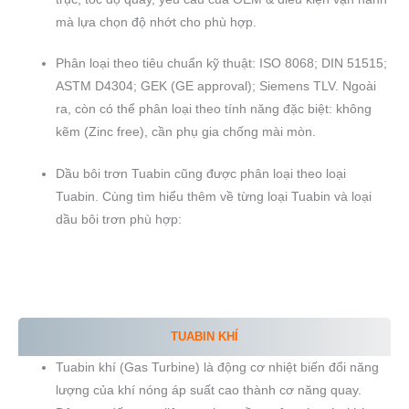
mà lựa chọn độ nhớt cho phù hợp.
Phân loại theo tiêu chuẩn kỹ thuật: ISO 8068; DIN 51515;
ASTM D4304; GEK (GE approval); Siemens TLV. Ngoài
ra, còn có thể phân loại theo tính năng đặc biệt: không
kẽm (Zinc free), cần phụ gia chống mài mòn.
Dầu bôi trơn Tuabin cũng được phân loại theo loại
Tuabin. Cùng tìm hiểu thêm về từng loại Tuabin và loại
dầu bôi trơn phù hợp:
TUABIN KHÍ
Tuabin khí (Gas Turbine) là động cơ nhiệt biến đổi năng
lượng của khí nóng áp suất cao thành cơ năng quay.