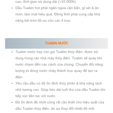
cao, thời gian sử dụng dài (>10.000h).
Dầu Tuabin hơi phải ngăn ngừa cặn bẩn, gỉ sét & ăn
mòn, làm mát hiệu quả. Đồng thời phải cung cấp khả
năng bôi trơn tối ưu cho các ổ trục.
TUABIN NƯỚC
Tuabin nước hay còn gọi Tuabin thủy điện, được sử
dụng trong các nhà máy thủy điện. Tuabin sẽ quay khi
nước chạm đến các cánh của chúng. Chuyển đổi năng
lượng từ dòng nước chảy thành trục quay để tạo ra
điện.
Yêu cầu dầu có độ ổn định thủy phân & khả năng tách
nhũ tương cao. Giúp kéo dài tuổi thọ của dầu Tuabin khi
tiếp xúc liên tục với nước.
Độ ổn định độ nhớt cũng rất cần thiết cho hiệu suất của
dầu Tuabin thủy điện, do sự thay đổi nhiệt độ môi