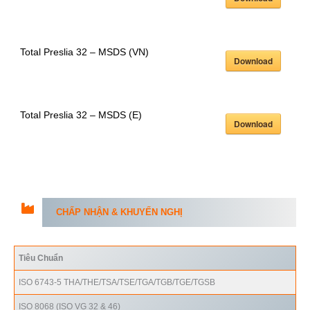
Total Preslia 32 – MSDS (VN)
Download
Total Preslia 32 – MSDS (E)
Download
CHẤP NHẬN & KHUYẾN NGHỊ
Tiêu Chuẩn
ISO 6743-5 THA/THE/TSA/TSE/TGA/TGB/TGE/TGSB
ISO 8068 (ISO VG 32 & 46)