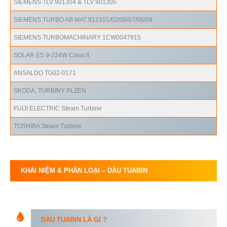
SIEMENS TLV 901304 & TLV 901305
SIEMENS TURBO AB MAT 812101/02/06/07/08/09
SIEMENS TURBOMACHINARY 1CW0047915
SOLAR ES 9-224W Class II
ANSALDO TG02-0171
SKODA, TURBINY PLZEN
FUIJI ELECTRIC Steam Turbine
TOSHIBA Steam Turbine
KHÁI NIỆM & PHÂN LOẠI – DẦU TUABIN
DẦU TUABIN
LÀ GÌ ?