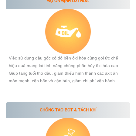
ĐỘ ỔN ĐỊNH OXI HÓA
Việc sử dụng dầu gốc có độ bền ôxi hóa cùng gói ức chế
hiệu quả mang lại tính năng chống phân hủy ôxi hóa cao.
Giúp tăng tuổi thọ dầu, giảm thiểu hình thành các axit ăn
mòn mạnh, cặn bẩn và cặn bùn, giảm chi phí vận hành.
CHỐNG TẠO BỌT & TÁCH KHÍ