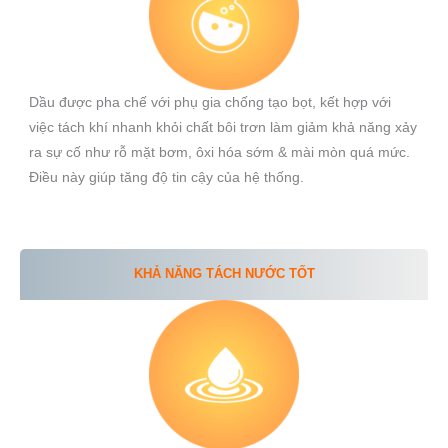
Dầu được pha chế với phụ gia chống tạo bọt, kết hợp với
việc tách khí nhanh khỏi chất bôi trơn làm giảm khả năng xảy
ra sự cố như rỗ mặt bơm, ôxi hóa sớm & mài mòn quá mức.
Điều này giúp tăng độ tin cậy của hệ thống.
KHẢ NĂNG TÁCH NƯỚC TỐT