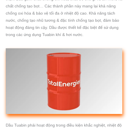
chất chống tạo bọt… Các thành phần này mang lại khả năng
chống oxi hóa & bảo vệ tối đa ở nhiệt độ cao. Khả năng tách
nước, chống tạo nhũ tương & đặc tính chống tạo bọt, đảm bảo
hoạt động đáng tin cậy. Dầu được thiết kế đặc biệt để sử dụng
trong các ứng dụng Tuabin khí & hơi nước.
Dầu Tuabin phải hoạt động trong điều kiện khắc nghiệt, nhiệt độ