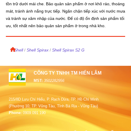
tồn trữ dưới mái che. Bảo quản sản phẩm ở nơi khô ráo, thoáng
mát, tránh ánh nắng trực tiếp. Ngăn chặn tiếp xúc với nước mưa
và tránh sự xâm nhập của nước. Để có độ ổn định sản phẩm tối
ưu, tốt nhất nên bảo quản sản phẩm ở trong nhà kho.
/
Shell
/
Shell Spirax
/
Shell Spirax S2 G
CÔNG TY TNHH TM HIỂN LÂM
MST:
3502282956
215/8D Lưu Chí Hiếu, P. Rạch Dừa, TP. Hồ Chí Minh
(Phường 10, TP. Vũng Tàu, Tỉnh Bà Rịa - Vũng Tàu)
Phone:
0909 091 190