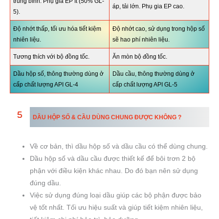
trung bình. Phụ gia EP ít (50% GL-
áp, tải lớn. Phụ gia EP cao.
5).
Độ nhớt thấp, tối ưu hóa tiết kiệm
Độ nhớt cao, sử dụng trong hộp số
nhiên liệu.
sẽ hao phí nhiên liệu.
Tương thích với bộ đồng tốc.
Ăn mòn bộ đồng tốc.
Dầu hộp số, thông thường dùng ở
Dầu cầu, thông thường dùng ở
cấp chất lượng API GL-4
cấp chất lượng API GL-5
DẦU HỘP SỐ & CẦU
DÙNG CHUNG ĐƯỢC KHÔNG ?
Về cơ bản, thì dầu hộp số và dầu cầu
có thể dùng chung.
Dầu hộp số và dầu cầu được thiết kế để bôi trơn 2 bộ
phận với điều kiện khác nhau. Do đó bạn nên sử dụng
đúng dầu.
Việc sử dụng đúng loại dầu giúp các bộ phận được bảo
vệ tốt nhất. Tối ưu hiệu suất và giúp tiết kiệm nhiên liệu,