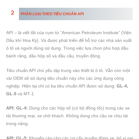
PHÂN LOẠI THEO TIỂU CHUẨN API
API – là viết tắt của cụm từ “American Petroleum Institute” (Viện
Dầu khí Hoa Kỳ). Và được phát triển để hỗ trợ các nhà sản xuất
ô tô và người dùng sử dụng. Trong việc lựa chọn phù hợp dầu
bánh răng, dầu hộp số và dầu cầu, truyền động.
Tiêu chuẩn API chủ yếu tập trung vào thiết bị ô tô. Vẫn còn một
vài OEM sẽ sử dụng tiêu chuẩn này cho các ứng dụng công
nghiệp. Hiện tại chỉ có ba tiêu chuẩn API được sử dụng:
GL-4,
GL-5
và MT-1.
API: GL-4:
Dùng cho các hộp số (có bộ đồng tốc) trong các xe
tải thương mại, xe chở khách. Không dùng cho cầu xe chịu tải
trọng nặng.
API: GL-5:
Khuyến cáo cho các cơ cấu truyền động xe, bộ vi sai