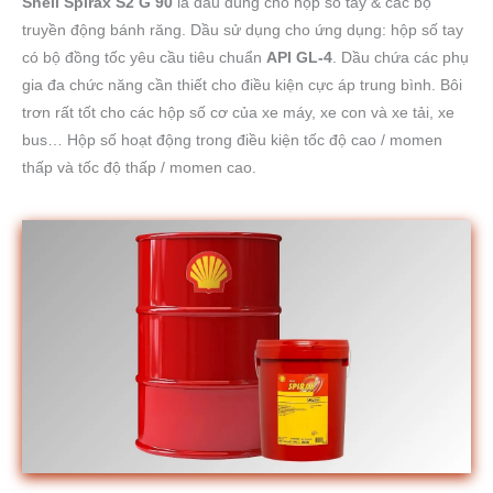
Shell Spirax S2 G 90
là dầu dùng cho hộp số tay & các bộ
truyền động bánh răng. Dầu sử dụng cho ứng dụng: hộp số tay
có bộ đồng tốc yêu cầu tiêu chuẩn
API GL-4
. Dầu chứa các phụ
gia đa chức năng cần thiết cho điều kiện cực áp trung bình. Bôi
trơn rất tốt cho các hộp số cơ của xe máy, xe con và xe tải, xe
bus… Hộp số hoạt động trong điều kiện tốc độ cao / momen
thấp và tốc độ thấp / momen cao.