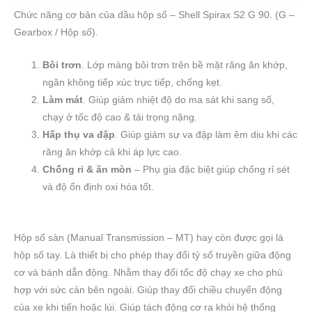
Chức năng cơ bản của dầu hộp số – Shell Spirax S2 G 90. (G –
Gearbox / Hộp số).
Bôi trơn
. Lớp màng bôi trơn trên bề mặt răng ăn khớp,
ngăn không tiếp xúc trực tiếp, chống kẹt.
Làm mát
. Giúp giảm nhiệt độ do ma sát khi sang số,
chạy ở tốc độ cao & tải trọng nặng.
Hấp thụ va đập
. Giúp giảm sự va đập làm êm dịu khi các
răng ăn khớp cả khi áp lực cao.
Chống rỉ & ăn mòn
– Phụ gia đặc biệt giúp chống rỉ sét
và độ ổn định oxi hóa tốt.
Hộp số sàn (Manual Transmission – MT) hay còn được gọi là
hộp số tay. Là thiết bị cho phép thay đổi tỷ số truyền giữa động
cơ và bánh dẫn động. Nhằm thay đổi tốc độ chạy xe cho phù
hợp với sức cản bên ngoài. Giúp thay đổi chiều chuyển động
của xe khi tiến hoặc lùi. Giúp tách động cơ ra khỏi hệ thống