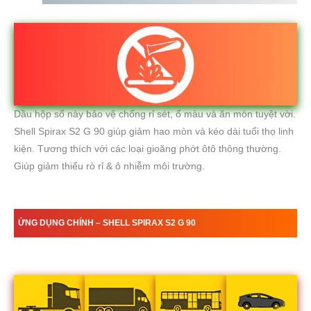
Dầu hộp số này bảo vệ chống rỉ sét, ố màu và ăn mòn tuyệt vời.
Shell Spirax S2 G 90 giúp giảm hao mòn và kéo dài tuổi thọ linh
kiện. Tương thích với các loại gioăng phớt ôtô thông thường.
Giúp giảm thiểu rò rỉ & ô nhiễm môi trường.
ỨNG DỤNG CHÍNH – SHELL SPIRAX S2 G 90