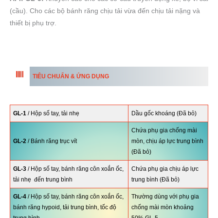
(cầu). Cho các bộ bánh răng chịu tải vừa đến chịu tải nặng và
thiết bị phụ trợ.
TIÊU CHUẨN & ỨNG DỤNG
GL-1
/ Hộp số tay, tải nhẹ
Dầu gốc khoáng (Đã bỏ)
Chứa phụ gia chống mài
GL-2
/ Bánh răng trục vít
mòn, chịu áp lực trung bình
(Đã bỏ)
GL-3
/ Hộp số tay, bánh răng côn xoắn ốc,
Chứa phụ gia chịu áp lực
tải nhẹ đến trung bình
trung bình (Đã bỏ)
GL-4
/ Hộp số tay, bánh răng côn xoắn ốc,
Thường dùng với phụ gia
bánh răng hypoid, tải trung bình, tốc độ
chống mài mòn khoảng
trung bình
50% GL-5