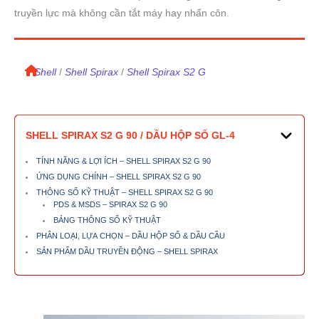
truyền lực mà không cần tắt máy hay nhấn côn.
/
Shell
/
Shell Spirax
/
Shell Spirax S2 G
SHELL SPIRAX S2 G 90 / DẦU HỘP SỐ GL-4
TÍNH NĂNG & LỢI ÍCH – SHELL SPIRAX S2 G 90
ỨNG DỤNG CHÍNH – SHELL SPIRAX S2 G 90
THÔNG SỐ KỸ THUẬT – SHELL SPIRAX S2 G 90
PDS & MSDS – SPIRAX S2 G 90
BẢNG THÔNG SỐ KỸ THUẬT
PHÂN LOẠI, LỰA CHỌN – DẦU HỘP SỐ & DẦU CẦU
SẢN PHẨM DẦU TRUYỀN ĐỘNG – SHELL SPIRAX