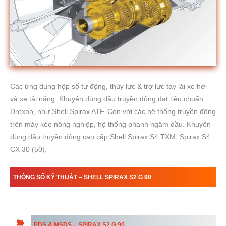
Các ứng dụng hộp số tự động, thủy lực & trợ lực tay lái xe hơi
và xe tải nặng. Khuyên dùng dầu truyền động đạt tiêu chuẩn
Drexon, như Shell Spirax ATF. Còn với các hệ thống truyền động
trên máy kéo nông nghiệp, hệ thống phanh ngâm dầu. Khuyên
dùng dầu truyền động cao cấp Shell Spirax S4 TXM, Spirax S4
CX 30 (50).
THÔNG SỐ KỸ THUẬT – SHELL SPIRAX S2 G 90
PDS & MSDS – SPIRAX S2 G 90