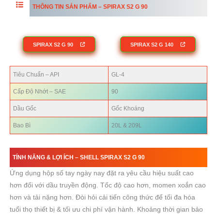
THÔNG TIN SẢN PHẨM –
SPIRAX S2 G 90
SPIRAX S2 G 90
SPIRAX S2 G 140
Tiêu Chuẩn – API
GL-4
Cấp Độ Nhớt – SAE
90
Dầu Gốc
Gốc Khoáng
Bao Bì
20L & 209L
TÍNH NĂNG & LỢI ÍCH – SHELL SPIRAX S2 G 90
Ứng dụng hộp số tay ngày nay đặt ra yêu cầu hiệu suất cao
hơn đối với dầu truyền động. Tốc độ cao hơn, momen xoắn cao
hơn và tải nặng hơn. Đòi hỏi cải tiến công thức để tối đa hóa
tuổi thọ thiết bị & tối ưu chi phí vận hành. Khoảng thời gian bảo