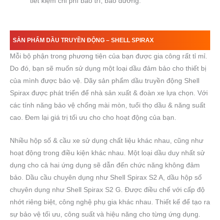
tiết kiệm chi phí bảo trì, bảo dưỡng.
SẢN PHẨM DẦU TRUYỀN ĐỘNG – SHELL SPIRAX
Mỗi bộ phận trong phương tiện của bạn được gia công rất tỉ mỉ.
Do đó, bạn sẽ muốn sử dụng một loại dầu đảm bảo cho thiết bị
của mình được bảo vệ. Dãy sản phẩm dầu truyền động Shell
Spirax được phát triển để nhà sản xuất & đoàn xe lựa chọn. Với
các tính năng bảo vệ chống mài mòn, tuổi thọ dầu & năng suất
cao. Đem lại giá trị tối ưu cho cho hoạt động của bạn.
Nhiều hộp số & cầu xe sử dụng chất liệu khác nhau, cũng như
hoạt động trong điều kiện khác nhau. Một loại dầu duy nhất sử
dụng cho cả hai ứng dụng sẽ dẫn đến chức năng không đảm
bảo. Dầu cầu chuyên dụng như Shell Spirax S2 A, dầu hộp số
chuyên dụng như Shell Spirax S2 G. Được điều chế với cấp độ
nhớt riêng biệt, công nghệ phụ gia khác nhau. Thiết kế để tạo ra
sự bảo vệ tối ưu, công suất và hiệu năng cho từng ứng dụng.