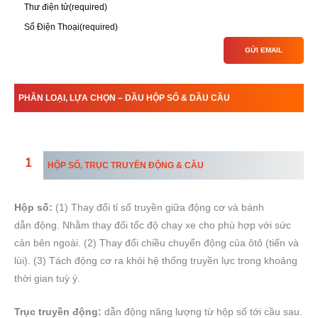
Thư điện tử
(required)
Số Điện Thoại
(required)
GỬI EMAIL
PHÂN LOẠI, LỰA CHỌN – DẦU HỘP SỐ & DẦU CẦU
HỘP SỐ, TRỤC TRUYỀN ĐỘNG & CẦU
Hộp số:
(1) Thay đổi tỉ số truyền giữa động cơ và bánh
dẫn động. Nhằm thay đổi tốc độ chạy xe cho phù hợp với sức
cản bên ngoài. (2) Thay đổi chiều chuyển động của ôtô (tiến và
lùi). (3) Tách động cơ ra khỏi hệ thống truyền lực trong khoảng
thời gian tuỳ ý.
Trục truyền động:
dẫn động năng lượng từ hộp số tới cầu sau.