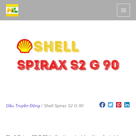
Nhảy
tới
nội
dung
Dầu Truyền Động
/
Shell Spirax S2 G 90