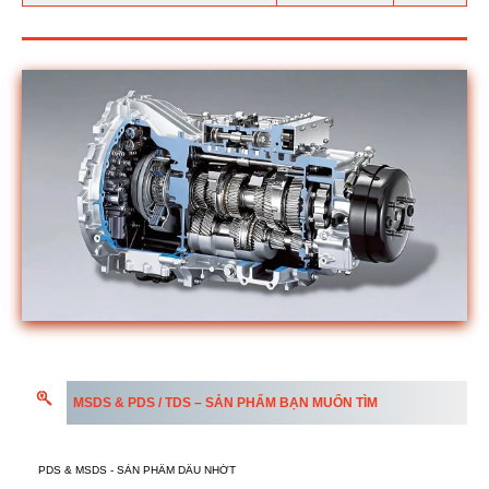
MSDS & PDS / TDS – SẢN PHẨM BẠN MUỐN TÌM