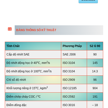
BẢNG THÔNG SỐ KỸ THUẬT
Tính Chất
Phương Pháp
S2 G 90
Cấp độ nhớt SAE
SAE J306
90
o
2
Độ nhớt động học ở 40
C, mm
/s
ISO 3104
145
o
2
Độ nhớt động học ở 100
C, mm
/s
ISO 3104
14.3
Chỉ số độ nhớt
ISO 2909
96
o
3
Khối lượng riêng ở 15
C, kg/m
ISO 12185
904
o
Điểm chớp cháy COC /
C
ISO 2592
191
Điểm đông đặc
ISO 3016
– 18