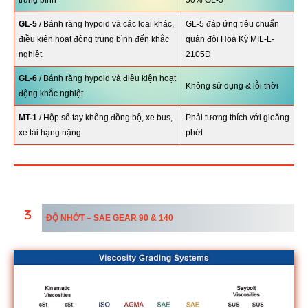
GL-5
/ Bánh răng hypoid và các loại khác,
GL-5 đáp ứng tiêu chuẩn
điều kiện hoạt động trung bình đến khắc
quân đội Hoa Kỳ MIL-L-
nghiệt
2105D
GL-6
/ Bánh răng hypoid và điều kiện hoạt
Không sử dụng & lỗi thời
động khắc nghiệt
MT-1
/ Hộp số tay không đồng bộ, xe bus,
Phải tương thích với gioăng
xe tải hạng nặng
phớt
ĐỘ NHỚT – SAE GEAR 90 & 140