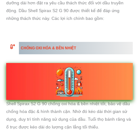
dưỡng dài hơn đặt ra yêu cầu thách thức đối với dầu truyền
động. Dầu Shell Spirax S2 G 90 được thiết kế để đáp ứng
những thách thức này. Các lợi ích chính bao gồm:
CHỐNG OXI HÓA & BỀN NHIỆT
Shell Spirax S2 G 90 chống oxi hóa & bền nhiệt tốt, bảo vệ dầu
chống hóa đặc & hình thành cặn. Nhờ đó kéo dài thời gian sử
dụng, duy trì tính năng sử dụng của dầu. Tuổi thọ bánh răng và
ổ trục được kéo dài do lượng cặn lắng tối thiểu.