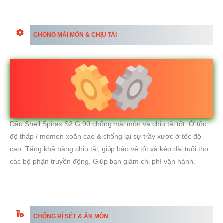
CHỐNG MÀI MÒN & CHỊU TẢI
Dầu Shell Spirax S2 G 90 chống mài mòn và chịu tải tốt. Ở tốc
độ thấp / momen xoắn cao & chống lại sự trầy xước ở tốc độ
cao. Tăng khả năng chịu tải, giúp bảo vệ tốt và kéo dài tuổi thọ
các bộ phận truyền động. Giúp bạn giảm chi phí vận hành.
CHỐNG RỈ SÉT & ĂN MÒN