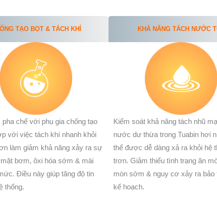
ỐNG TẠO BỌT & TÁCH KHÍ
KHẢ NĂNG TÁCH NƯỚC 
pha chế với phụ gia chống tạo
Kiểm soát khả năng tách nhũ m
ợp với việc tách khí nhanh khỏi
nước dư thừa trong Tuabin hơi 
trơn làm giảm khả năng xảy ra sự
thể được dễ dàng xả ra khỏi hệ t
 mặt bơm, ôxi hóa sớm & mài
trơn. Giảm thiểu tình trạng ăn m
ức. Điều này giúp tăng độ tin
mòn sớm & nguy cơ xảy ra bảo t
ệ thống.
kế hoạch.