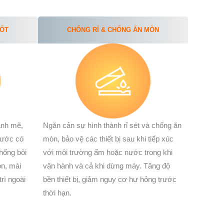
TỐT
CHỐNG RỈ & CHỐNG ĂN MÒN
ạnh mẽ,
Ngăn cản sự hình thành rỉ sét và chống ăn
nước có
mòn, bảo vệ các thiết bị sau khi tiếp xúc
hống bôi
với môi trường ẩm hoặc nước trong khi
òn, mài
vận hành và cả khi dừng máy. Tăng độ
rì ngoài
bền thiết bị, giảm nguy cơ hư hỏng trước
thời hạn.