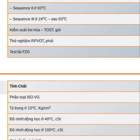
o
– Sequence II ở 93
C
o
o
– Sequence III ở 24
C – sau 93
C
Kiểm soát ôxi hóa – TOST, giờ
Thử nghiệm RPVOT, phút
Test tải FZG
Tính Chất
Phân loại ISO VG
o
3
Tỷ trọng ở 15
C, Kg/cm
o
Độ nhớt động học ở 40
C, cSt
o
Độ nhớt động học ở 100
C, cSt