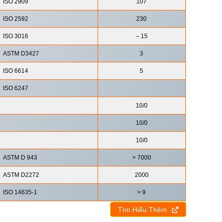
ISO 2909
107
ISO 2592
230
ISO 3016
– 15
ASTM D3427
3
ISO 6614
5
ISO 6247
10/0
10/0
10/0
ASTM D 943
> 7000
ASTM D2272
2000
ISO 14635-1
> 9
Tìm Hiểu Thêm