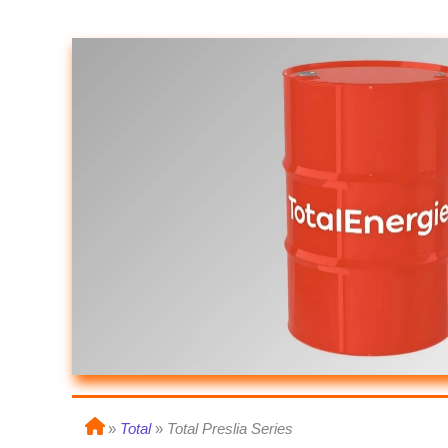
»
Total
»
Total Preslia
Series