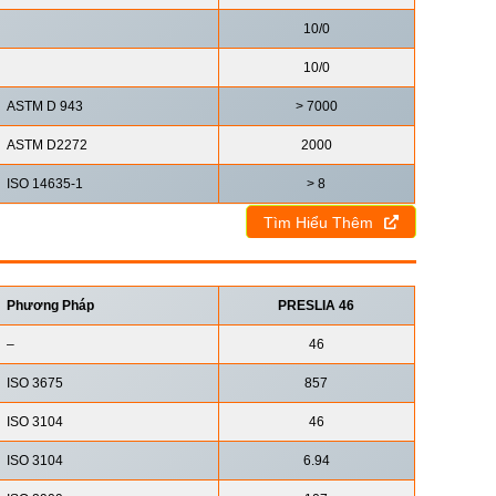
10/0
10/0
ASTM D 943
> 7000
ASTM D2272
2000
ISO 14635-1
> 8
Tìm Hiểu Thêm
Phương Pháp
PRESLIA 46
–
46
ISO 3675
857
ISO 3104
46
ISO 3104
6.94