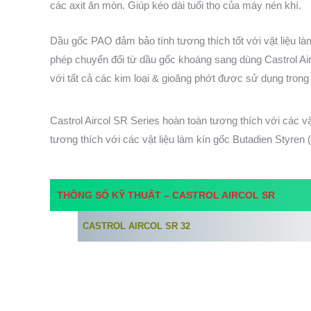
các axit ăn mòn. Giúp kéo dài tuổi thọ của máy nén khí.
Dầu gốc PAO đảm bảo tính tương thích tốt với vật liệu l
phép chuyển đổi từ dầu gốc khoáng sang dùng Castrol Ai
với tất cả các kim loại & gioăng phớt được sử dụng trong
Castrol Aircol SR Series hoàn toàn tương thích với các v
tương thích với các vật liệu làm kín gốc Butadien Styre
THÔNG SỐ KỸ THUẬT –
CASTROL AIRCOL
SR
CASTROL
AIRCOL
SR
32