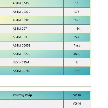
ASTM D445
6.1
ASTM D2270
137
ASTM D892
10 / 0
ASTM D97
– 54
ASTM D93
227
ASTM D665B
Pass
ASTM D2272
4500
ISO 14635-1
8
ASTM D2783
0.4
Phương Pháp
SR 46
–
VG 46