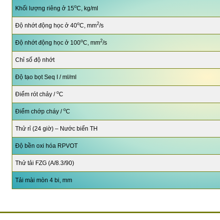
o
Khối lượng riêng ở 15
C, kg/ml
o
2
Độ nhớt động học ở 40
C, mm
/s
o
2
Độ nhớt động học ở 100
C, mm
/s
Chỉ số độ nhớt
Độ tạo bọt Seq I / ml/ml
o
Điểm rót chảy /
C
o
Điểm chớp cháy /
C
Thử rỉ (24 giờ) – Nước biển TH
Độ bền oxi hóa RPVOT
Thử tải FZG (A/8.3/90)
Tải mài mòn 4 bi, mm