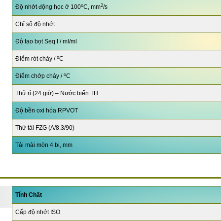
o
2
Độ nhớt động học ở 100
C, mm
/s
Chỉ số độ nhớt
Độ tạo bọt Seq I / ml/ml
o
Điểm rót chảy /
C
o
Điểm chớp cháy /
C
Thử rỉ (24 giờ) – Nước biển TH
Độ bền oxi hóa RPVOT
Thử tải FZG (A/8.3/90)
Tải mài mòn 4 bi, mm
Tính Chất
Cấp độ nhớt ISO