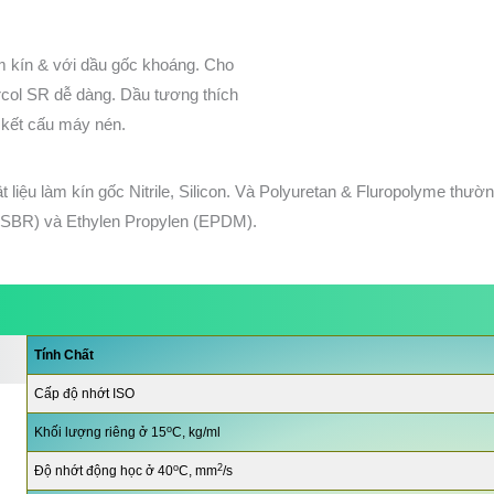
àm kín & với dầu gốc khoáng. Cho
rcol SR dễ dàng. Dầu tương thích
 kết cấu máy nén.
ật liệu làm kín gốc Nitrile, Silicon. Và Polyuretan & Fluropolyme t
n (SBR) và Ethylen Propylen (EPDM).
Tính Chất
Cấp độ nhớt ISO
o
Khối lượng riêng ở 15
C, kg/ml
o
2
Độ nhớt động học ở 40
C, mm
/s