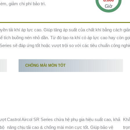
m, giảm chi phí bảo trì.
Giờ
yền tải khí áp lực cao. Giúp tăng áp suất của chất khí bằng cách giả
 thể tích buồng nén nhỏ dần. Từ đó tạo ra khí có áp lực cao hay còn g
Series sẽ đáp ứng tốt hoặc vượt trội so với các tiêu chuẩn công nghi
CHỐNG MÀI MÒN TỐT
vượt
Castrol Aircol SR Series chứa hệ phụ gia hiệu suất cao, khả
Khả
 bộ
năng chịu tải cao & chống mài mòn cực tốt. Giúp bảo vệ
trọ