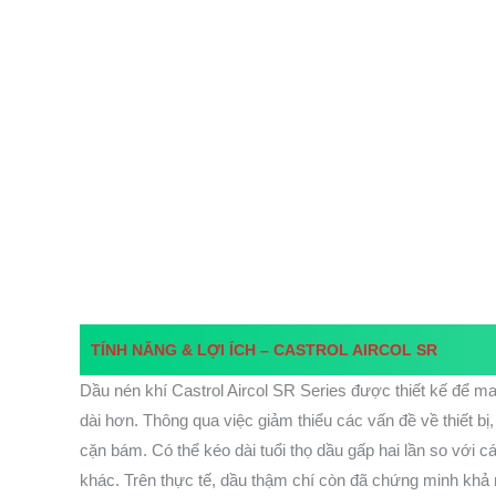
CASTROL AIRCOL SR – DẦU MÁY NÉN KHÍ
TÍNH NĂNG & LỢI ÍCH – CASTROL AIRCOL SR
ỨNG DỤNG CHÍNH – CASTROL AIRCOL SR
THÔNG SỐ KỸ THUẬT – CASTROL AIRCOL SR
CASTROL AIRCOL SR 32
CASTROL AIRCOL SR 46
CASTROL AIRCOL SR 68
PHÂN LOẠI & LỰA CHỌN DẦU MÁY NÉN KHÍ
DẦU MÁY NÉN KHÍ – CASTROL AIRCOL SR SERIES
TÍNH NĂNG & LỢI ÍCH –
CASTROL AIRCOL SR
Dầu nén khí Castrol Aircol SR Series được thiết kế để ma
dài hơn. Thông qua việc giảm thiểu các vấn đề về thiết bị
cặn bám. Có thể kéo dài tuổi thọ dầu gấp hai lần so với c
khác. Trên thực tế, dầu thậm chí còn đã chứng minh khả n