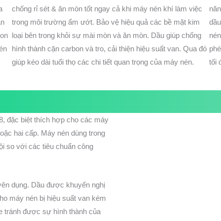
a
chống rỉ sét & ăn mòn tốt ngay cả khi máy nén khí làm việc
năn
án
trong môi trường ẩm ướt. Bảo vệ hiệu quả các bề mặt kim
dầu
bon
loại bên trong khỏi sự mài mòn và ăn mòn. Dầu giúp chống
nén
nén
hình thành cặn carbon và tro, cải thiện hiệu suất van. Qua đó
phé
giúp kéo dài tuổi thọ các chi tiết quan trọng của máy nén.
tối
68, đặc biệt thích hợp cho các máy
hoặc hai cấp. Máy nén dùng trong
ội so với các tiêu chuẩn công
huyên dụng. Dầu được khuyến nghị
 cho máy nén bị hiệu suất van kém
e tránh được sự hình thành của