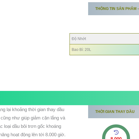
THÔNG TIN SẢN PHẨM 
AIRCOL SR 32
AIRCOL
SR 46
Độ Nhớt
Bao Bì: 20L
ng lại khoảng thời gian thay dầu
THỜI GIAN THAY DẦU
, cũng như giúp giảm cặn lắng và
ác loại dầu bôi trơn gốc khoáng
ăng hoạt động lên tới 8.000 giờ.
8.000