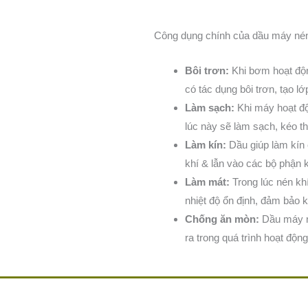
Công dụng chính của dầu máy nén 
Bôi trơn:
Khi bơm hoạt độn
có tác dụng bôi trơn, tạo 
L
àm sạch
:
Khi máy hoạt độ
lúc này sẽ làm sạch, kéo the
Làm kín
:
Dầu giúp làm kín 
khí & lẫn vào các bộ phận 
Làm mát:
Trong lúc nén khí
nhiệt độ ổn định, đảm bảo k
Chống ăn mòn:
Dầu máy né
ra trong quá trình hoạt độn