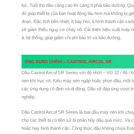
lọc. Tuổi thọ dầu càng cao thì càng ít phải bảo dưỡng. Qu
đó giúp thiết bị của bạn hoạt động lâu hơn mà không bị gi
đoạn. Đặc tính bền nhiệt, ít bay hơi, ít hình thành cặn car
sẽ giảm thiểu nguy cơ cháy nổ. Cải thiện hiệu suất máy 
& hệ thống, giúp giảm chi phí bảo trì và bảo dưỡng.
ỨNG DỤNG CHÍNH –
CASTROL AIRCOL
SR
Dầu Castrol Aircol SR Series với độ nhớt – VG 32 / 46 / 
nén khí trục vít. Kiểu máy nén ngập hoặc phun dầu, một 
các ứng dụng cố định và di động. Dầu sẽ đáp ứng vượt tr
nghiệp.
Dầu Castrol Aircol SR Series là loại dầu máy nén khí c
cho các thiết bị có tiền sử bị phân hủy dầu quá mức. Và
hoặc hay hình thành cặn. Công thức dầu không chứa Est