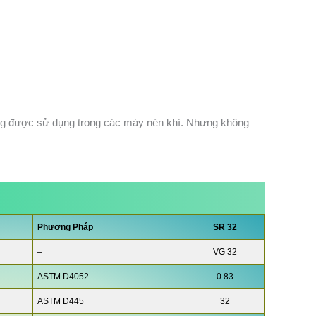
hường được sử dụng trong các máy nén khí. Nhưng không
Phương Pháp
SR 32
–
VG 32
ASTM D4052
0.83
ASTM D445
32