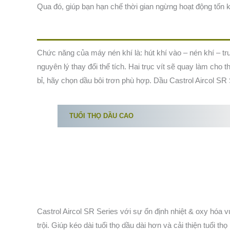
Qua đó, giúp bạn hạn chế thời gian ngừng hoạt động tốn ké
Chức năng của máy nén khí là: hút khí vào – nén khí – tru
nguyên lý thay đổi thể tích. Hai trục vít sẽ quay làm cho
bỉ, hãy chọn dầu bôi trơn phù hợp. Dầu Castrol Aircol SR 
TUỔI THỌ DẦU CAO
Castrol Aircol SR Series với sự ổn định nhiệt & oxy hóa 
trội. Giúp kéo dài tuổi thọ dầu dài hơn và cải thiện tuổi thọ