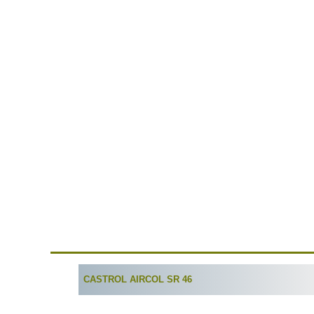
CASTROL
AIRCOL
SR
46