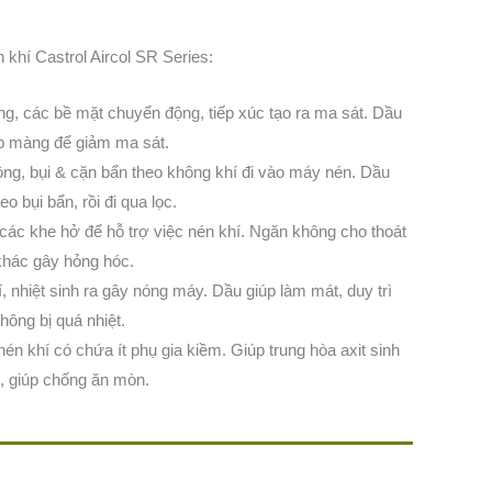
khí Castrol Aircol SR Series:
g, các bề mặt chuyển động, tiếp xúc tạo ra ma sát. Dầu
lớp màng để giảm ma sát.
ng, bụi & cặn bẩn theo không khí đi vào máy nén. Dầu
o bụi bẩn, rồi đi qua lọc.
các khe hở để hỗ trợ việc nén khí. Ngăn không cho thoát
khác gây hỏng hóc.
, nhiệt sinh ra gây nóng máy. Dầu giúp làm mát, duy trì
hông bị quá nhiệt.
n khí có chứa ít phụ gia kiềm. Giúp trung hòa axit sinh
g, giúp chống ăn mòn.