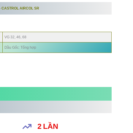
– CASTROL AIRCOL SR
AIRCOL
SR 68
VG 32, 46, 68
Dầu Gốc: Tổng hợp
2
LẦN