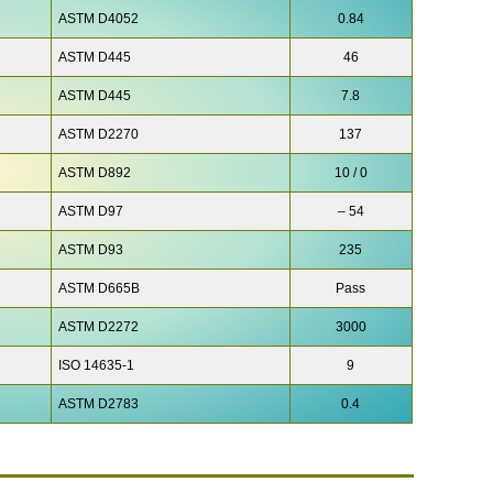
ASTM D4052
0.84
ASTM D445
46
ASTM D445
7.8
ASTM D2270
137
ASTM D892
10 / 0
ASTM D97
– 54
ASTM D93
235
ASTM D665B
Pass
ASTM D2272
3000
ISO 14635-1
9
ASTM D2783
0.4