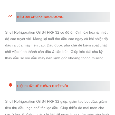
KÉO DÀI CHU KỲ BẢO DƯỠNG
Shell Refrigeration Oil S4 FRF 32 có độ ổn định ôxi hóa & nhiệt
độ cao tuyệt vời. Mang lại tuổi thọ dầu cao ngay cả khi nhiệt độ
đầu ra của máy nén cao. Dầu được pha chế để kiểm soát chặt
chẽ việc hình thành cặn dầu & cặn bùn. Giúp kéo dài chu kỳ
thay dầu so với dầu máy nén lạnh gốc khoáng thông thường.
HIỆU SUẤT HỆ THỐNG TUYỆT VỜI
Shell Refrigeration Oil S4 FRF 32 giúp: giảm tạo bọt dầu, giảm
tiêu thụ dầu, hạn chế tắc lọc dầu. Giúp thiểu độ mài mòn cho
các ổ trục & Piston, các chi tiết rất quan trọng của máy nén lạnh.