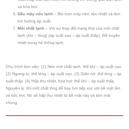
và hóa hơi.
Dầu máy nén lạnh
– Bôi trơn máy nén, tản nhiệt và làm
kín buồng áp suất.
Môi chất lạnh
– Với sự thay đổi trạng thái của môi chất
lạnh (khí – lỏng) (áp suất cao – áp suất thấp). Để truyền
nhiệt trong hệ thống lạnh.
Chu trình làm việc: (1) Nén môi chất lạnh: thể khí – áp suất cao.
(2) Ngưng tụ: thể lỏng – áp suất cao. (3) Giãn nở: thể lỏng – áp
suất thấp. (4) Hấp thu nhiệt, hóa hơi: thể khí – áp suất thấp.
Nguyên lý: khi một chất lỏng dễ bay hơi tiếp xúc với bề mặt ấm
và bốc hơi. Nó sẽ hấp thụ nhiệt từ bề mặt này và làm mát
chúng.