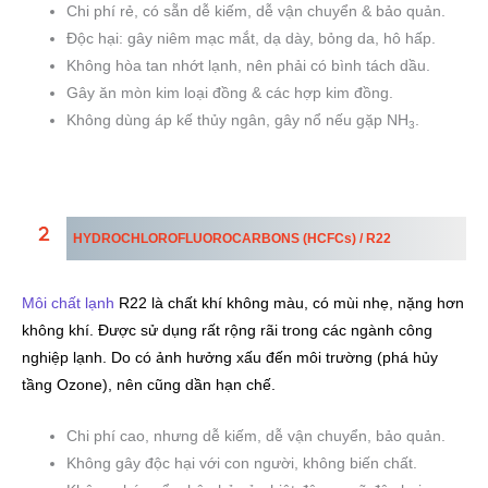
Chi phí rẻ, có sẵn dễ kiếm, dễ vận chuyển & bảo quản.
Độc hại: gây niêm mạc mắt, dạ dày, bỏng da, hô hấp.
Không hòa tan nhớt lạnh, nên phải có bình tách dầu.
Gây ăn mòn kim loại đồng & các hợp kim đồng.
Không dùng áp kế thủy ngân, gây nổ nếu gặp NH
.
3
HYDROCHLOROFLUOROCARBONS
(HCFCs) / R22
Môi chất lạnh
R22 là chất khí không màu, có mùi nhẹ, nặng hơn
không khí. Được sử dụng rất rộng rãi trong các ngành công
nghiệp lạnh. Do có ảnh hưởng xấu đến môi trường (phá hủy
tầng Ozone), nên cũng dần hạn chế.
Chi phí cao, nhưng dễ kiếm, dễ vận chuyển, bảo quản.
Không gây độc hại với con người, không biến chất.