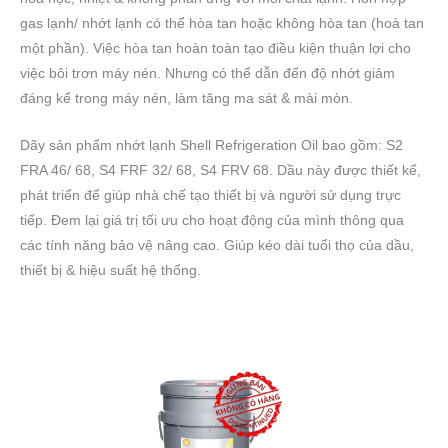
gas lạnh/ nhớt lạnh có thể hòa tan hoặc không hòa tan (hoà tan
một phần). Việc hòa tan hoàn toàn tạo điều kiện thuận lợi cho
việc bôi trơn máy nén. Nhưng có thể dẫn đến độ nhớt giảm
đáng kể trong máy nén, làm tăng ma sát & mài mòn.
Dãy sản phẩm nhớt lạnh Shell Refrigeration Oil bao gồm: S2
FRA 46/ 68, S4 FRF 32/ 68, S4 FRV 68. Dầu này được thiết kế,
phát triển để giúp nhà chế tạo thiết bị và người sử dụng trực
tiếp. Đem lại giá trị tối ưu cho hoạt động của mình thông qua
các tính năng bảo vệ nâng cao. Giúp kéo dài tuổi thọ của dầu,
thiết bị & hiệu suất hệ thống.