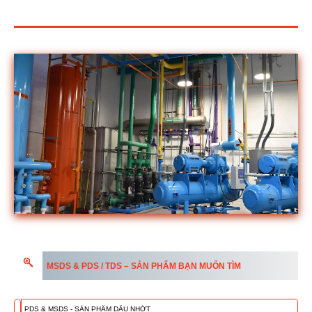
MSDS & PDS / TDS – SẢN PHẨM BẠN MUỐN TÌM