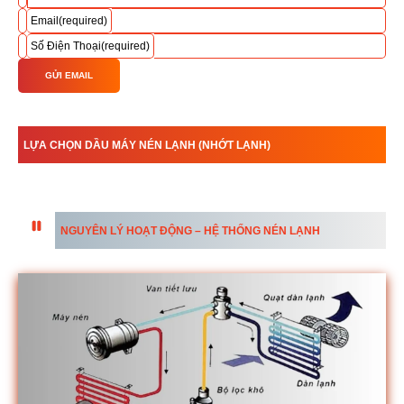
Email
(required)
Số Điện Thoại
(required)
GỬI EMAIL
LỰA CHỌN DẦU MÁY NÉN LẠNH (NHỚT LẠNH)
NGUYÊN LÝ HOẠT ĐỘNG – HỆ THỐNG NÉN LẠNH