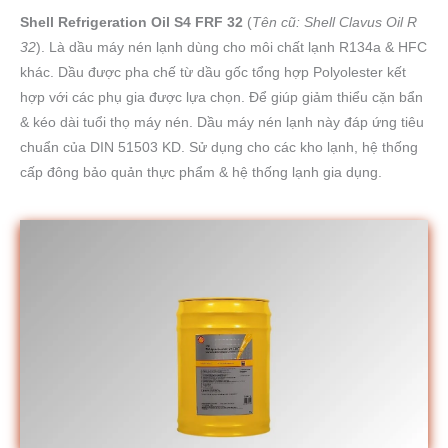
Shell Refrigeration Oil S4 FRF 32
(
Tên cũ: Shell Clavus Oil R
32
). Là dầu máy nén lạnh dùng cho môi chất lạnh R134a & HFC
khác. Dầu được pha chế từ dầu gốc tổng hợp Polyolester kết
hợp với các phụ gia được lựa chọn. Để giúp giảm thiểu cặn bẩn
& kéo dài tuổi thọ máy nén. Dầu máy nén lạnh này đáp ứng tiêu
chuẩn của DIN 51503 KD. Sử dụng cho các kho lạnh, hệ thống
cấp đông bảo quản thực phẩm & hệ thống lạnh gia dụng.