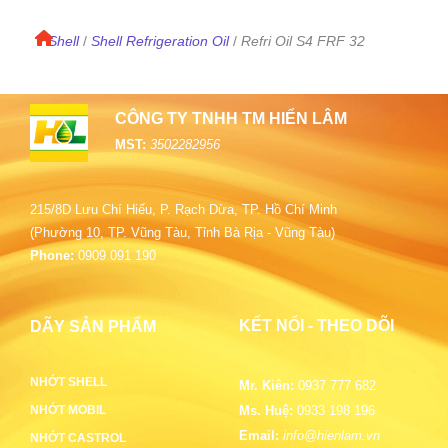
/
Shell
/
Shell Refrigeration Oil
Refri Oil S4 FRF 32
/
CÔNG TY TNHH TM HIỂN LÂM
MST:
3502282956
215/8D Lưu Chí Hiếu, P. Rạch Dừa, TP. Hồ Chí Minh
(Phường 10, TP. Vũng Tàu, Tỉnh Bà Rịa - Vũng Tàu)
Phone:
0909 091 190
KẾT NỐI - THEO DÕI
DÃY SẢN PHẨM
NHỚT SHELL
Mr. Kiên:
0937 777 682
NHỚT MOBIL
Ms. Huệ:
0933 198 196
Email:
info@hienlam.vn
NHỚT CASTROL