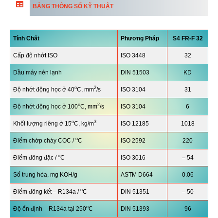
BẢNG THÔNG SỐ KỸ THUẬT
Tính Chất
Phương Pháp
S4 FR-F 32
Cấp độ nhớt ISO
ISO 3448
32
Dầu máy nén lạnh
DIN 51503
KD
o
2
Độ nhớt động học ở 40
C, mm
/s
ISO 3104
31
o
2
Độ nhớt động học ở 100
C, mm
/s
ISO 3104
6
o
3
Khối lượng riêng ở 15
C, kg/m
ISO 12185
1018
o
Điểm chớp cháy COC /
C
ISO 2592
220
o
Điểm đông đặc /
C
ISO 3016
– 54
Số trung hòa, mg KOH/g
ASTM D664
0.06
o
Điểm đông kết – R134a /
C
DIN 51351
– 50
o
Độ ổn định – R134a tại 250
C
DIN 51393
96