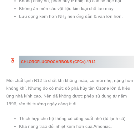
Không cháy nổ, phân hủy ở nhiệt độ cao sẽ độc hại.
Không ăn mòn các vật liệu kim loại chế tạo máy.
Lưu động kém hơn NH
nên ống dẫn & van lớn hơn.
3
CHLOROFLUOROCARBONS
(CFCs) / R12
Môi chất lạnh R12 là chất khí không màu, có mùi nhẹ, nặng hơn
không khí. Nhưng do có mức độ phá hủy tần Ozone lớn & hiệu
ứng nhà kính cao. Nên đã không được phép sử dụng từ năm
1996, rên thị trường ngày càng ít đi.
Thích hợp cho hệ thống có công suất nhỏ (tủ lạnh cũ).
Khả năng trao đổi nhiệt kém hơn của Amoniac.