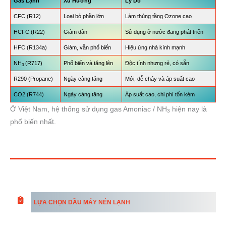
Gas Lạnh
Xu Hướng
Lý Do
CFC (R12)
Loại bỏ phần lớn
Làm thủng tầng Ozone cao
HCFC (R22)
Giảm dần
Sử dụng ở nước đang phát triển
HFC (R134a)
Giảm, vẫn phổ biến
Hiệu ứng nhà kính mạnh
NH
(R717)
Phổ biến và tăng lên
Độc tính nhưng rẻ, có sẵn
3
R290 (Propane)
Ngày càng tăng
Mới, dễ cháy và áp suất cao
CO2 (R744)
Ngày càng tăng
Áp suất cao, chi phí tốn kém
Ở Việt Nam, hệ thống sử dụng gas Amoniac / NH
hiện nay là
3
phổ biến nhất.
LỰA CHỌN DẦU MÁY NÉN LẠNH