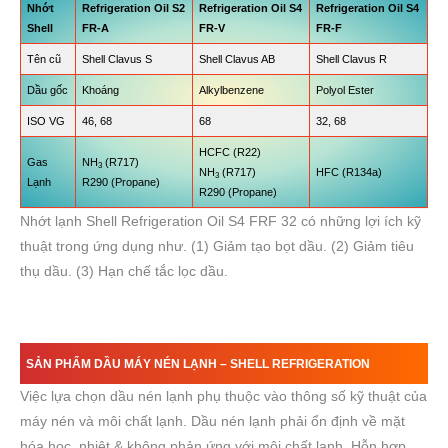
Nhớt
Refrigeration Oil S2
Refrigeration Oil S4
Refrigeration Oil S
4
Shell
FR-A
FR-V
FR-F
Tên cũ
Shell Clavus S
Shell Clavus AB
Shell Clavus R
Dầu gốc
Khoáng
Alkylbenzene
Polyol Ester
ISO VG
46, 68
68
32, 68
HCFC (R22)
Gas
NH
(R717)
3
NH
(R717)
HFC (R134a)
3
Lạnh
R290 (Propane)
R290 (Propane)
Nhớt lạnh Shell Refrigeration Oil S4 FRF 32 có những lợi ích kỹ
thuật trong ứng dụng như. (1) Giảm tạo bọt dầu. (2) Giảm tiêu
thụ dầu. (3) Hạn chế tắc lọc dầu.
SẢN PHẨM DẦU MÁY NÉN LẠNH –
SHELL REFRIGERATION
Việc lựa chọn dầu nén lạnh phụ thuộc vào thông số kỹ thuật của
máy nén và môi chất lạnh. Dầu nén lạnh phải ổn định về mặt
hóa học, nhiệt & không phản ứng với môi chất lạnh. Hỗn hợp