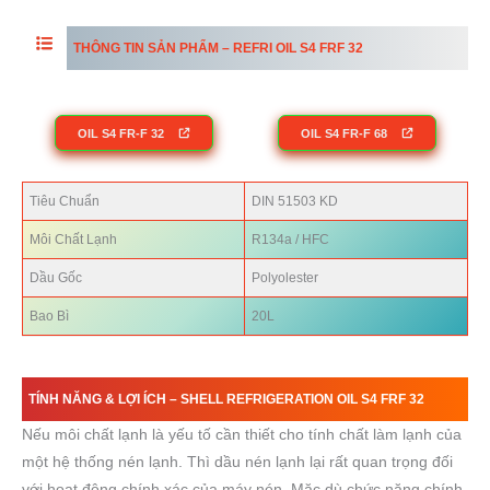
THÔNG TIN SẢN PHẨM – REFRI OIL S4 FRF 32
OIL S4 FR-F 32
OIL S4 FR-F 68
Tiêu Chuẩn
DIN 51503 KD
Môi Chất Lạnh
R134a / HFC
Dầu Gốc
Polyolester
Bao Bì
20L
TÍNH NĂNG & LỢI ÍCH –
SHELL REFRIGERATION OIL S4
FRF
32
Nếu môi chất lạnh là yếu tố cần thiết cho tính chất làm lạnh của
một hệ thống nén lạnh. Thì dầu nén lạnh lại rất quan trọng đối
với hoạt động chính xác của máy nén. Mặc dù chức năng chính