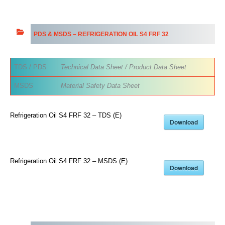
PDS & MSDS –
REFRIGERATION OIL S4 FRF 32
TDS / PDS
Technical Data Sheet / Product Data Sheet
MSDS
Material Safety Data Sheet
Refrigeration Oil S4 FRF 32 – TDS (E)
Download
Refrigeration Oil S4 FRF 32 – MSDS (E)
Download