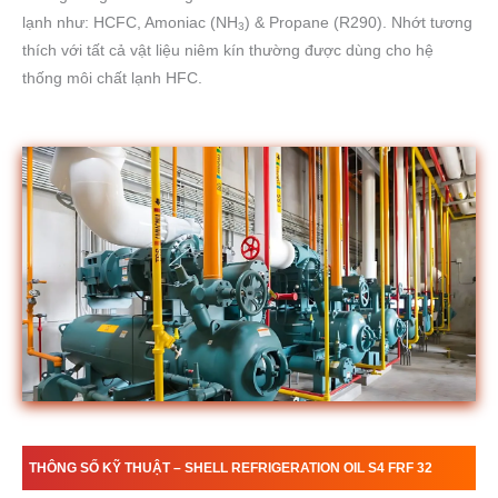
lạnh như: HCFC, Amoniac (NH
) & Propane (R290). Nhớt tương
3
thích với tất cả vật liệu niêm kín thường được dùng cho hệ
thống môi chất lạnh HFC.
THÔNG SỐ KỸ THUẬT –
SHELL REFRIGERATION OIL
S4
FRF
32