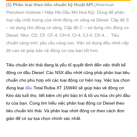
(1) Phân loại theo tiêu chuẩn kỹ thuật API
(American
Petrolium Institute / Hiệp Hội Dầu Mỏ Hoa Kỳ). Dùng để phân
loại cấp chất lượng của nhớt động cơ xăng và Diesel. Cấp độ S
– sử dụng cho động cơ xăng. Cấp độ C – sử dụng cho động cơ
Diesel. Như: CD, CF, CF-4, CH-4, CI-4, CJ-4, CK-4,… Tiêu
chuẩn càng mới, yêu cầu càng cao. Việc sử dụng dầu nhớt cấp
độ cao sẽ giúp bảo vệ động cơ của bạn tốt hơn.
Tiêu chuẩn khí thải đang là yếu tố quyết định đến việc thiết kế
động cơ dầu Diesel. Các NSX dầu nhớt cũng phải phân loại tiêu
chuẩn cho phù hợp với các loại động cơ hiện nay. Việc lựa chọn
đúng loại
dầu
Total Rubia XT 15W40 sẽ giúp bảo vệ động cơ.
Kéo dài tuổi thọ, tiết kiệm chi phí bảo trì & tối ưu hóa chi phí đầu
tư của bạn. Cùng tìm hiểu việc phân loại động cơ Diesel theo
tiêu chuẩn khí thải. Và phân loại nhớt động cơ theo cách đơn
giản để có sự lựa chọn chính xác nhất.