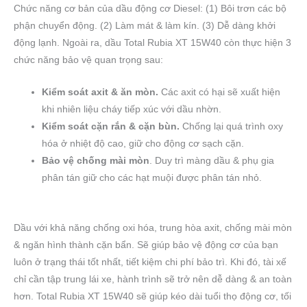
Chức năng cơ bản của dầu động cơ Diesel: (1) Bôi trơn các bộ
phận chuyển động. (2) Làm mát & làm kín. (3) Dễ dàng khởi
động lạnh. Ngoài ra, dầu Total Rubia XT 15W40 còn thực hiện 3
chức năng bảo vệ quan trọng sau:
Kiểm soát axit & ăn mòn.
Các axit có hại sẽ xuất hiện
khi nhiên liệu cháy tiếp xúc với dầu nhờn.
Kiểm soát cặn rắn & cặn bùn.
Chống lại quá trình oxy
hóa ở nhiệt độ cao, giữ cho động cơ sạch cặn.
Bảo vệ chống mài mòn
. Duy trì màng dầu & phụ gia
phân tán giữ cho các hạt muội được phân tán nhỏ.
Dầu với khả năng chống oxi hóa, trung hòa axit, chống mài mòn
& ngăn hình thành cặn bẩn. Sẽ giúp bảo vệ động cơ của bạn
luôn ở trạng thái tốt nhất, tiết kiệm chi phí bảo trì. Khi đó, tài xế
chỉ cần tập trung lái xe, hành trình sẽ trở nên dễ dàng & an toàn
hơn. Total Rubia XT 15W40 sẽ giúp kéo dài tuổi thọ động cơ, tối