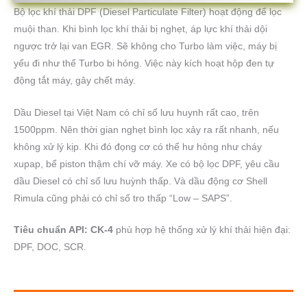
Bộ lọc khí thải DPF (Diesel Particulate Filter) hoạt động để lọc
muội than. Khi bình lọc khí thải bị nghẹt, áp lực khí thải dội
ngược trở lại van EGR. Sẽ không cho Turbo làm việc, máy bị
yếu đi như thể Turbo bi hỏng. Việc này kích hoạt hộp đen tự
động tắt máy, gây chết máy.
Dầu Diesel tại Việt Nam có chỉ số lưu huynh rất cao, trên
1500ppm. Nên thời gian nghẹt bình lọc xảy ra rất nhanh, nếu
không xử lý kịp. Khi đó đọng cơ có thể hư hỏng như cháy
xupap, bể piston thậm chí vỡ máy. Xe có bộ lọc DPF, yêu cầu
dầu Diesel có chỉ số lưu huỳnh thấp. Và dầu động cơ Shell
Rimula cũng phải có chỉ số tro thấp “Low – SAPS”.
Tiêu chuẩn API: CK-4
phù hợp hệ thống xử lý khí thải hiện đại:
DPF, DOC, SCR.