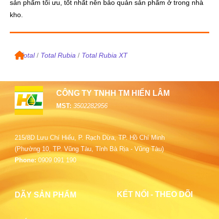
sản phẩm tối ưu, tốt nhất nên bảo quản sản phẩm ở trong nhà
kho.
/
Total
/
Total Rubia
/
Total Rubia XT
CÔNG TY TNHH TM HIỂN LÂM
MST:
3502282956
215/8D Lưu Chí Hiếu, P. Rạch Dừa, TP. Hồ Chí Minh
(Phường 10, TP. Vũng Tàu, Tỉnh Bà Rịa - Vũng Tàu)
Phone:
0909 091 190
KẾT NỐI - THEO DÕI
DÃY SẢN PHẨM