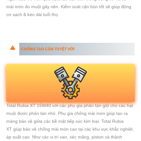
mài mòn do muội gây nên. Kiểm soát cặn bùn tốt sẽ giúp động
cơ sạch & kéo dài tuổi thọ.
CHỐNG TẠO CẶN TUYỆT VỜI
Total Rubia XT 15W40 với các phụ gia phân tán giữ cho các hạt
muội được phân tán nhỏ. Phụ gia chống mài mòn giúp tạo ra
màng bảo vệ giữa các bề mặt tiếp xúc kim loại. Total Rubia
XT giúp bảo vệ chống mài mòn cao tại các khu vực khắc nghiệt,
áp suất cao. Như các vị trí van, xéc măng, piston và thành