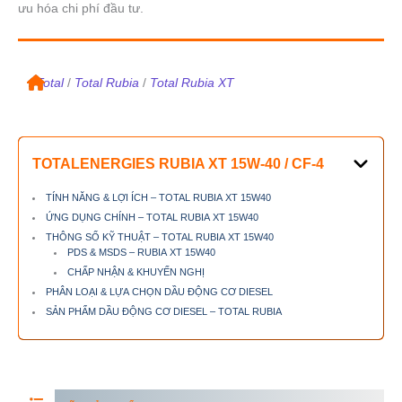
ưu hóa chi phí đầu tư.
/
Total
/
Total Rubia
/
Total Rubia XT
TOTALENERGIES RUBIA XT
15W-40 / CF-4
TÍNH NĂNG & LỢI ÍCH – TOTAL RUBIA XT 15W40
ỨNG DỤNG CHÍNH – TOTAL RUBIA XT 15W40
THÔNG SỐ KỸ THUẬT – TOTAL RUBIA XT 15W40
PDS & MSDS – RUBIA XT 15W40
CHẤP NHẬN & KHUYẾN NGHỊ
PHÂN LOẠI & LỰA CHỌN DẦU ĐỘNG CƠ DIESEL
SẢN PHẨM DẦU ĐỘNG CƠ DIESEL – TOTAL RUBIA