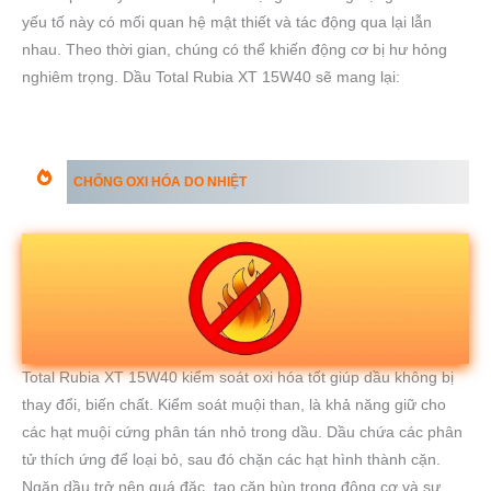
yếu tố này có mối quan hệ mật thiết và tác động qua lại lẫn
nhau. Theo thời gian, chúng có thể khiến động cơ bị hư hỏng
nghiêm trọng. Dầu Total Rubia XT 15W40 sẽ mang lại:
CHỐNG OXI HÓA DO NHIỆT
Total Rubia XT 15W40 kiểm soát oxi hóa tốt giúp dầu không bị
thay đổi, biến chất. Kiểm soát muội than, là khả năng giữ cho
các hạt muội cứng phân tán nhỏ trong dầu. Dầu chứa các phân
tử thích ứng để loại bỏ, sau đó chặn các hạt hình thành cặn.
Ngăn dầu trở nên quá đặc, tạo cặn bùn trong động cơ và sự