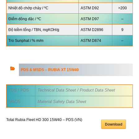
o
Nhiệt độ chớp cháy /
C
ASTM D92
>200
o
Điểm đông đặc /
C
ASTM D97
–
Độ kiềm tổng / TBN, mgKOH/g
ASTM D2896
9
Tro Sunphat / % m/m
ASTM D874
–
PDS & MSDS –
RUBIA
XT 15W40
TDS / PDS
Technical Data Sheet / Product Data Sheet
MSDS
Material Safety Data Sheet
Total Rubia Fleet HD 300 15W40 – PDS (VN)
Download