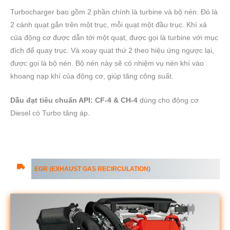
Turbocharger bao gồm 2 phần chính là turbine và bộ nén. Đó là
2 cánh quạt gắn trên một trục, mỗi quạt một đầu trục. Khí xả
của động cơ được dẫn tới một quạt, được gọi là turbine với mục
đích để quay trục. Và xoay quạt thứ 2 theo hiệu ứng ngược lại,
được gọi là bộ nén. Bộ nén này sẽ có nhiệm vụ nén khí vào
khoang nạp khí của động cơ, giúp tăng công suất.
Dầu đạt tiêu chuẩn API: CF-4 & CH-4
dùng cho động cơ
Diesel có Turbo tăng áp.
EGR (EXHAUST GAS RECIRCULATION)