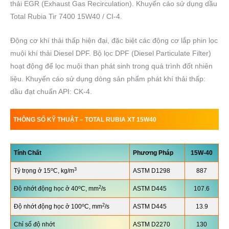
thải EGR (Exhaust Gas Recirculation). Khuyến cáo sử dụng dầu
Total Rubia Tir 7400 15W40 / CI-4.
Động cơ khí thải thấp hiện đại, đặc biệt các động cơ lắp phin lọc
muội khí thải Diesel DPF. Bộ lọc DPF (Diesel Particulate Filter)
hoạt động để lọc muội than phát sinh trong quá trình đốt nhiên
liệu. Khuyến cáo sử dụng dòng sản phẩm phát khí thải thấp:
dầu đạt chuẩn API: CK-4.
THÔNG SỐ KỸ THUẬT –
TOTAL RUBIA
XT 15W40
Tính Chất
Phương Pháp
15W-40
o
3
Tỷ trọng ở 15
C, kg/m
ASTM D1298
887
o
2
Độ nhớt động học ở 40
C, mm
/s
ASTM D445
107.6
o
2
Độ nhớt động học ở 100
C, mm
/s
ASTM D445
13.9
Chỉ số độ nhớt
ASTM D2270
130