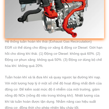
Hệ thống tuần hoàn khí thải (Exhaust Gas Recirculation)
EGR có thể dùng cho động cơ xăng & động cơ Diesel. Giới hạn
hồi cho dòng khí thải. (1) Động cơ Diesel: không quá 60%. (2)
Động cơ phun xăng: không quá 50%. (3) Động cơ dùng bộ chế
hòa khí: không quá 20%.
Tuần hoàn khí xả là đưa khí xả quay ngược lại đường khí nạp.
Với một lượng hợp lý ở một số chế độ hoạt động nhất định của
động cơ. Để kiểm soát mức độ ô nhiễm của môi trường, giảm
nồng độ NOx (nồng độ nito trong không khí). Nhiệt lượng của
khí tái tuần hoàn được tận dụng. Nhằm nâng cao hiệu suất
động cơ, đồng thời cho phép nhiên liệu cháy tốt.