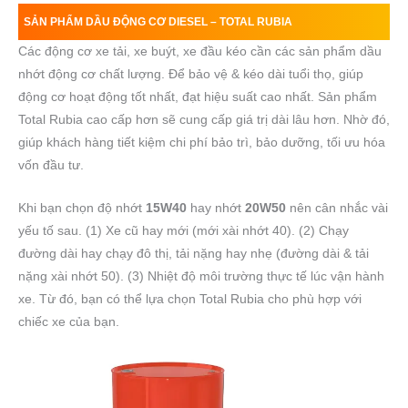
SẢN PHẨM DẦU ĐỘNG CƠ DIESEL – TOTAL RUBIA
Các động cơ xe tải, xe buýt, xe đầu kéo cần các sản phẩm dầu
nhớt động cơ chất lượng. Để bảo vệ & kéo dài tuổi thọ, giúp
động cơ hoạt động tốt nhất, đạt hiệu suất cao nhất. Sản phẩm
Total Rubia cao cấp hơn sẽ cung cấp giá trị dài lâu hơn. Nhờ đó,
giúp khách hàng tiết kiệm chi phí bảo trì, bảo dưỡng, tối ưu hóa
vốn đầu tư.
Khi bạn chọn độ nhớt
15W40
hay nhớt
20W50
nên cân nhắc vài
yếu tố sau. (1) Xe cũ hay mới (mới xài nhớt 40). (2) Chạy
đường dài hay chạy đô thị, tải nặng hay nhẹ (đường dài & tải
nặng xài nhớt 50). (3) Nhiệt độ môi trường thực tế lúc vận hành
xe. Từ đó, bạn có thể lựa chọn Total Rubia cho phù hợp với
chiếc xe của bạn.