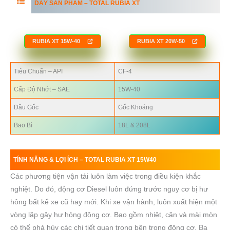
DÃY SẢN PHẨM –
TOTAL
RUBIA XT
RUBIA XT
15W-40
R
UBIA XT
20W-50
Tiêu Chuẩn – API
CF-4
Cấp Độ Nhớt – SAE
15W-40
Dầu Gốc
Gốc Khoáng
Bao Bì
18L & 208L
TÍNH NĂNG & LỢI ÍCH –
TOTAL RUBIA
XT 15W40
Các phương tiện vận tải luôn làm việc trong điều kiện khắc
nghiệt. Do đó, động cơ Diesel luôn đứng trước nguy cơ bị hư
hỏng bất kể xe cũ hay mới. Khi xe vận hành, luôn xuất hiện một
vòng lặp gây hư hỏng động cơ. Bao gồm nhiệt, cặn và mài mòn
có thể phá hủy các chi tiết quan trọng bên trong động cơ. Ba