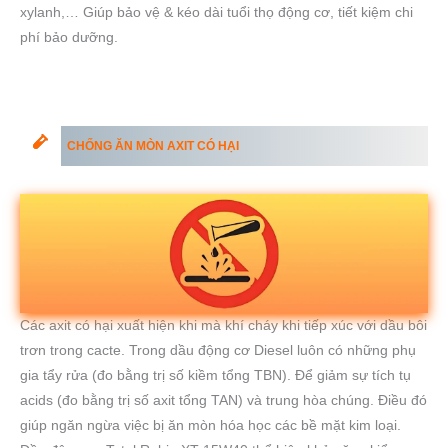
xylanh,… Giúp bảo vệ & kéo dài tuổi thọ động cơ, tiết kiệm chi
phí bảo dưỡng.
CHỐNG ĂN MÒN AXIT CÓ HẠI
Các axit có hại xuất hiện khi mà khí cháy khi tiếp xúc với dầu bôi
trơn trong cacte. Trong dầu động cơ Diesel luôn có những phụ
gia tẩy rửa (đo bằng trị số kiềm tổng TBN). Để giảm sự tích tụ
acids (đo bằng trị số axit tổng TAN) và trung hòa chúng. Điều đó
giúp ngăn ngừa việc bị ăn mòn hóa học các bề mặt kim loại.