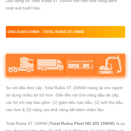
Dầu động cơ Total Rubia XT 15W40 thể hiện khả năng kiểm
soát axit tuyệt hảo.
ỨNG DỤNG CHÍNH –
TOTAL RUBIA
XT 15W40
So với dầu đơn cấp, Total Rubia XT 15W40 mang lại cho người
sử dụng nhiều lợi ích hơn. Gắn liền với tính năng dầu đa cấp,
các lợi ích này bao gồm. (1) giảm tiêu hao dầu, (2) tuổi thọ dầu
cao hơn & (3) nâng cao khả năng tiết kiệm nhiên liệu.
Total Rubia XT 15W40 (
Total Rubia Fleet HD 300 15W40
) là sự
lựa chọn lý tưởng cho rất nhiều loại động cơ. Có hoặc không có