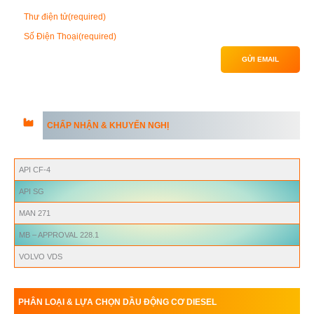
Thư điện tử
(required)
Số Điện Thoại
(required)
GỬI EMAIL
CHẤP NHẬN & KHUYẾN NGHỊ
API
CF-4
API
SG
MAN 271
MB – APPROVAL 228.1
VOLVO
VDS
PHÂN LOẠI & LỰA CHỌN DẦU ĐỘNG CƠ DIESEL