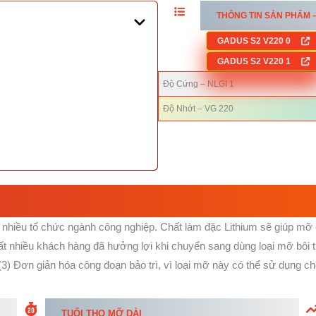
THÔNG TIN SẢN PHẨM 
GADUS S2 V220 0
GADUS S2 V220 1
Độ Cứng – NLGI 1
Độ Nhớt – VG 220
iều tổ chức ngành công nghiệp. Chất làm đặc Lithium sẽ giúp mỡ có t
Rất nhiều khách hàng đã hưởng lợi khi chuyển sang dùng loại mỡ bôi 
 (3) Đơn giản hóa công đoạn bảo trì, vì loại mỡ này có thể sử dụng c
TUỔI THỌ MỠ DÀI