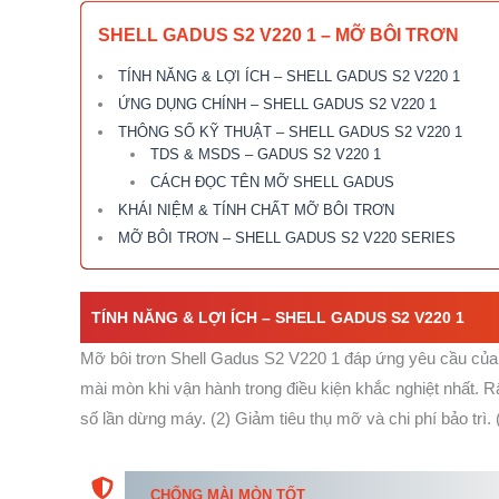
SHELL GADUS S2 V220 1 – MỠ BÔI TRƠN
TÍNH NĂNG & LỢI ÍCH – SHELL GADUS S2 V220 1
ỨNG DỤNG CHÍNH – SHELL GADUS S2 V220 1
THÔNG SỐ KỸ THUẬT – SHELL GADUS S2 V220 1
TDS & MSDS – GADUS S2 V220 1
CÁCH ĐỌC TÊN MỠ SHELL GADUS
KHÁI NIỆM & TÍNH CHẤT MỠ BÔI TRƠN
MỠ BÔI TRƠN – SHELL GADUS S2 V220 SERIES
TÍNH NĂNG & LỢI ÍCH – SHELL GADUS S2 V220 1
Mỡ bôi trơn Shell Gadus S2 V220 1 đáp ứng yêu cầu của nh
mài mòn khi vận hành trong điều kiện khắc nghiệt nhất. 
số lần dừng máy. (2) Giảm tiêu thụ mỡ và chi phí bảo trì.
CHỐNG MÀI MÒN TỐT