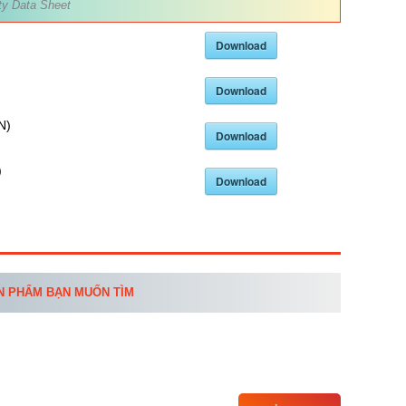
ty Data Sheet
Download
Download
N)
Download
)
Download
ẢN PHẨM BẠN MUỐN TÌM