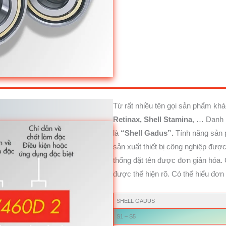
Từ rất nhiều tên gọi sản phẩm k
Retinax, Shell Stamina
, … Danh 
là
“Shell Gadus”.
Tính năng sản 
sản xuất thiết bị công nghiệp đư
thống đặt tên được đơn giản hóa. 
được thể hiện rõ. Có thể hiểu đơn
SHELL GADUS
S1 – S5