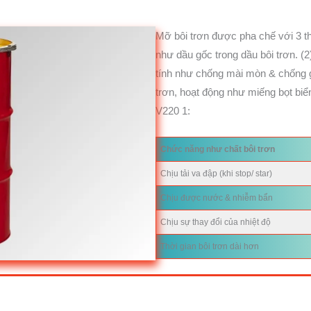
Mỡ bôi trơn được pha chế với 3 th
như dầu gốc trong dầu bôi trơn. (2
tính như chống mài mòn & chống gỉ
trơn, hoạt động như miếng bọt bi
V220 1:
Chức năng như chất bôi trơn
Chịu tải va đập (khi stop/ star)
Chịu được nước & nhiễm bẩn
Chịu sự thay đổi của nhiệt độ
Thời gian bôi trơn dài hơn