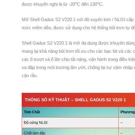
o
o
được khuyến nghị là từ -20
C đến 130
C.
Mỡ Shell Gadus S2 V220 1 với độ xuyên kim / NLGI cấp
mức mềm dẻo, được sử dụng cho hệ thống bôi trơn tự độn
Shell Gadus S2 V220 1 là mỡ đa dụng được khuyên dùng 
mang lại khả năng bôi trơn tối ưu cho các bạc lót và các 
các ổ trượt và ổ lăn chịu tải nặng, vận hành trong điều ki
va đập trong môi trường ẩm ướt, chống lại sự xâm nhập 
cặn rắn.
THÔNG SỐ KỸ THUẬT –
SHELL GADUS S2 V220 1
Tính Chất
Phương
Độ cứng NLGI
–
Chất làm đặc
–