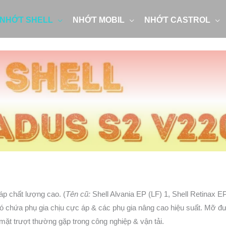
NHỚT SHELL
NHỚT MOBIL
NHỚT CASTROL
áp chất lượng cao. (
Tên cũ:
Shell Alvania EP (LF) 1, Shell Retinax E
 chứa phụ gia chịu cực áp & các phụ gia nâng cao hiệu suất. Mỡ đượ
mặt trượt thường gặp trong công nghiệp & vận tải.