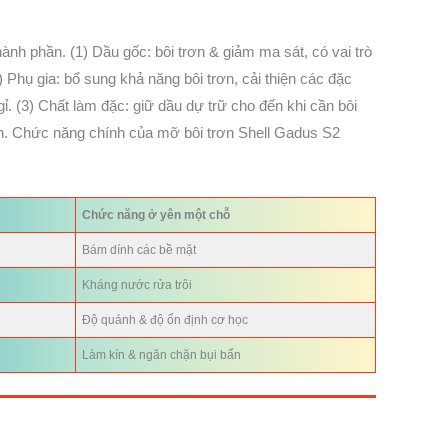
ành phần. (1) Dầu gốc: bôi trơn & giảm ma sát, có vai trò
) Phụ gia: bổ sung khả năng bôi trơn, cải thiện các đặc
. (3) Chất làm đặc: giữ dầu dự trữ cho đến khi cần bôi
ển. Chức năng chính của mỡ bôi trơn Shell Gadus S2
Chức năng ở yên một chỗ
Bám dính các bề mặt
Kháng nước rửa trôi
Độ quánh & độ ổn định cơ học
Làm kín & ngăn chặn bụi bẩn