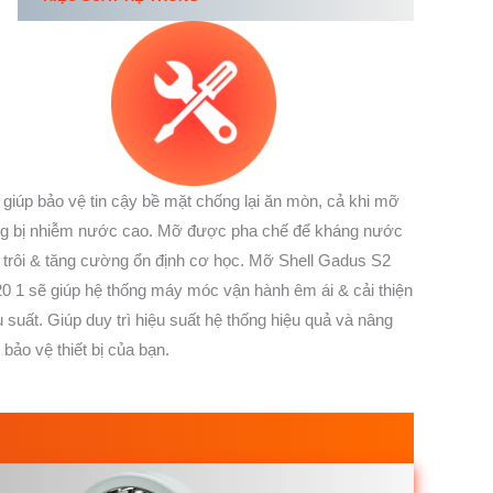
giúp bảo vệ tin cậy bề mặt chống lại ăn mòn, cả khi mỡ
g bị nhiễm nước cao. Mỡ được pha chế để kháng nước
 trôi & tăng cường ổn định cơ học. Mỡ Shell Gadus S2
0 1 sẽ giúp hệ thống máy móc vận hành êm ái & cải thiện
u suất. Giúp duy trì hiệu suất hệ thống hiệu quả và nâng
 bảo vệ thiết bị của bạn.