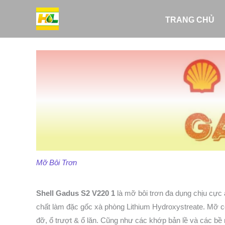
Nhảy
tới
TRANG CHỦ
nội
dung
Mỡ Bôi Trơn
Shell Gadus S2 V220 1
là mỡ bôi trơn đa dụng chịu cực 
chất làm đặc gốc xà phòng Lithium Hydroxystreate. Mỡ có
đỡ, ổ trượt & ổ lăn. Cũng như các khớp bản lề và các bề 