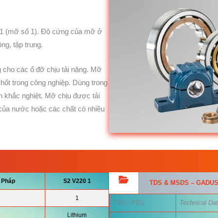
 1 (mỡ số 1). Độ cứng của mỡ ở
g, tập trung.
cho các ổ đỡ chịu tải nặng. Mỡ
chốt trong công nghiệp. Dùng trong
ện khắc nghiệt. Mỡ chịu được tải
của nước hoặc các chất có nhiều
 Pháp
S2
V220 1
TDS & MSDS – GADUS 
1
TDS / PDS
Technical Dat
Lithium