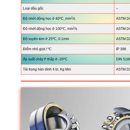
Loại dầu gốc
–
o
2
Độ nhớt động học ở 40
C, mm
/s
ASTM D
o
2
Độ nhớt động học ở 100
C, mm
/s
ASTM D
o
Độ xuyên kim ở 25
C, 0.1mm
ASTM D
o
Điểm nhỏ giọt /
C
IP 396
o
o
Áp suất chảy t
thấp ở -20
C
DIN 518
Tải trọng hàn dính 4 bi, Kg Min
ASTM D