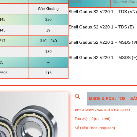
MSDS
Material Safe
Gốc Khoáng
Shell Gadus S2 V220 1 – TDS (VN)
445
220
Shell Gadus S2 V220 1 – TDS (E)
445
19
217
310 – 340
Shell Gadus S2 V220 1 – MSDS (V
180
Shell Gadus S2 V220 1 – MSDS (E
05
–
2596
315
MSDS & PDS / TDS – S
Thư điện tử
(required)
Số Điện Thoại
(required)