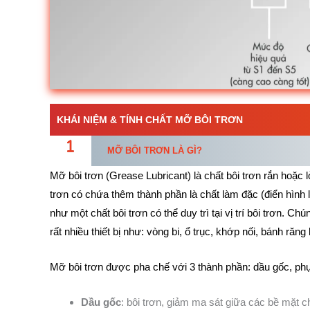
KHÁI NIỆM & TÍNH CHẤT MỠ BÔI TRƠN
MỠ BÔI TRƠN LÀ GÌ?
Mỡ bôi trơn (Grease Lubricant) là chất bôi trơn rắn hoặc l
trơn có chứa thêm thành phần là chất làm đặc (điển hìn
như một chất bôi trơn có thể duy trì tại vị trí bôi trơn. C
rất nhiều thiết bị như: vòng bi, ổ trục, khớp nối, bánh răn
Mỡ bôi trơn được pha chế với 3 thành phần: dầu gốc, ph
Dầu gốc
: bôi trơn, giảm ma sát giữa các bề mặt 