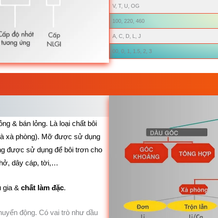
V, T, U, OG
100, 220, 460
A, C, D, L, J
00, 0, 1, 1.5, 2, 3
ỏng & bán lỏng. Là loại chất bôi
h là xà phòng). Mỡ được sử dụng
húng được sử dụng để bôi trơn cho
g hở, dây cáp, tời,…
ụ gia &
chất làm đặc
.
chuyển động. Có vai trò như dầu