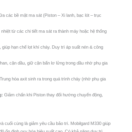
 các bề mặt ma sát (Piston – Xi lanh, bạc lót – trục
nhiệt từ các chi tiết ma sát ra thành máy hoặc hệ thống
giúp hạn chế lọt khí cháy. Duy trì áp suất nén & công
han, cặn dầu, giữ cặn bẩn lơ lửng trong dầu nhờ phụ gia
 Trung hòa axit sinh ra trong quá trình cháy (nhờ phụ gia
g:
Giảm chấn khi Piston thay đổi hướng chuyển động,
à cuối cùng là giảm yêu cầu bảo trì. Mobilgard M330 giúp
ộ ổn định oxy hóa hiệu suất cao. Có khả năng duy trì