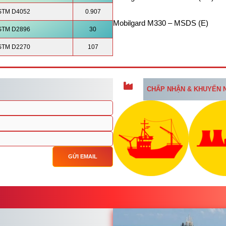
STM D4052
0.907
Mobilgard M330 – MSDS (E)
STM D2896
30
STM D2270
107
CHẤP NHẬN & KHUYẾN 
GỬI EMAIL