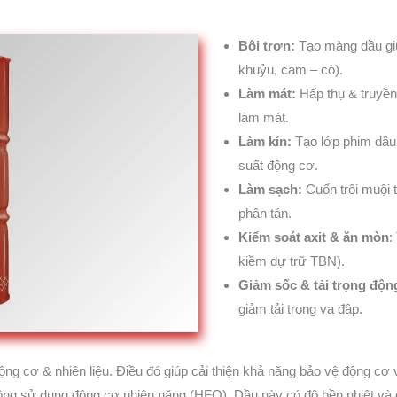
Bôi trơn:
Tạo màng dầu giữa
khuỷu, cam – cò).
Làm mát:
Hấp thụ & truyền 
làm mát.
Làm kín:
Tạo lớp phim dầu, 
suất động cơ.
Làm sạch:
Cuốn trôi muội t
phân tán.
Kiểm soát axit & ăn mòn
:
kiềm dự trữ TBN).
Giảm sốc & tải trọng độn
giảm tải trọng va đập.
g cơ & nhiên liệu. Điều đó giúp cải thiện khả năng bảo vệ động cơ v
ông sử dụng động cơ nhiên nặng (HFO). Dầu này có độ bền nhiệt và đ