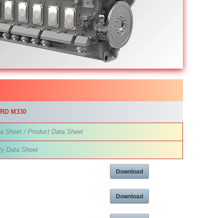
ARD
M330
a Sheet / Product Data Sheet
ty Data Sheet
Download
Download