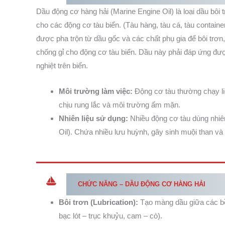
Dầu động cơ hàng hải (Marine Engine Oil) là loại dầu bô
cho các động cơ tàu biển. (Tàu hàng, tàu cá, tàu containe
được pha trộn từ dầu gốc và các chất phụ gia để bôi trơn
chống gỉ cho động cơ tàu biển. Dầu này phải đáp ứng đư
nghiệt trên biển.
Môi trường làm việc:
Động cơ tàu thường chạy liê
chịu rung lắc và môi trường ẩm mặn.
Nhiên liệu sử dụng:
Nhiều động cơ tàu dùng nhiê
Oil). Chứa nhiều lưu huỳnh, gây sinh muội than và
CHỨC NĂNG – DẦU ĐỘNG CƠ HÀNG HẢI
Bôi trơn (Lubrication):
Tạo màng dầu giữa các bề 
bạc lót – trục khuỷu, cam – cò).