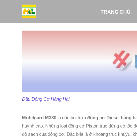
Nhảy
tới
TRANG CHỦ
nội
dung
Dầu Động Cơ Hàng Hải
Mobilgard M330
là dầu bôi trơn
động cơ Diesel hàng hả
huỳnh cao. Những loại động cơ Piston trục đứng có tốc đ
độ sạch của động cơ. Đặc biệt là ở khoang trục khuỷu, 