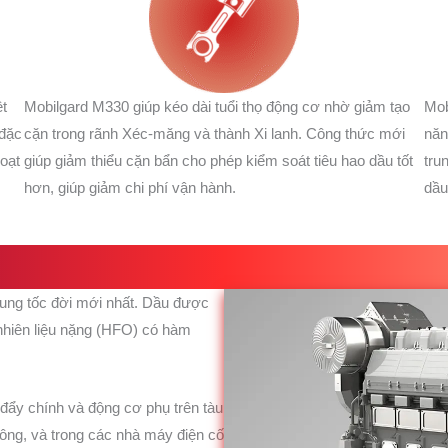
ệt
Mobilgard M330 giúp kéo dài tuổi thọ động cơ nhờ giảm tạo
Mob
 đặc
cặn trong rãnh Xéc-măng và thành Xi lanh. Công thức mới
năn
hoạt
giúp giảm thiểu cặn bẩn cho phép kiểm soát tiêu hao dầu tốt
tru
hơn, giúp giảm chi phí vận hành.
dầu
ung tốc đời mới nhất. Dầu được
nhiên liệu nặng (HFO) có hàm
ẩy chính và động cơ phụ trên tàu
sông, và trong các nhà máy điện cố