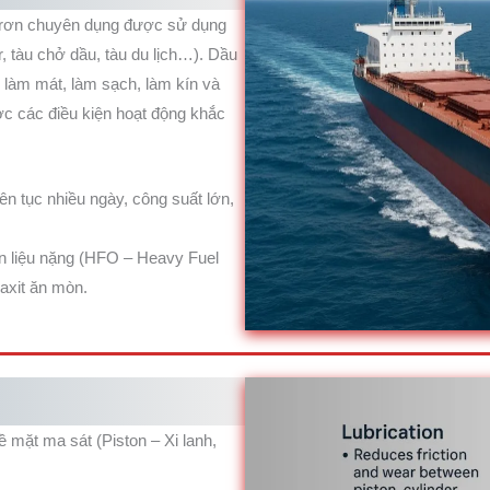
i trơn chuyên dụng được sử dụng
r, tàu chở dầu, tàu du lịch…). Dầu
, làm mát, làm sạch, làm kín và
ợc các điều kiện hoạt động khắc
n tục nhiều ngày, công suất lớn,
n liệu nặng (HFO – Heavy Fuel
 axit ăn mòn.
mặt ma sát (Piston – Xi lanh,