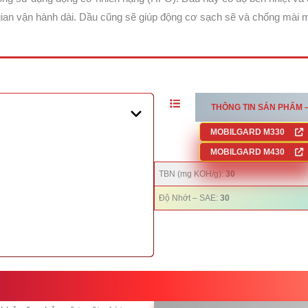
 gian vận hành dài. Dầu cũng sẽ giúp động cơ sạch sẽ và chống mài
THÔNG TIN SẢN PHẨM 
MOBILGARD M330
MOBILGARD M430
TBN (mg KOH/g):
30
Độ Nhớt – SAE:
30