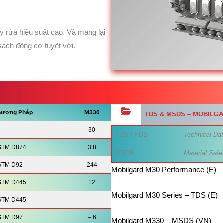
 rửa hiệu suất cao. Và mang lại
 sạch động cơ tuyệt vời.
hương Pháp
M330
TDS & MSDS –
MOBILG
30
TDS / PDS
Technical Dat
STM D874
3.8
MSDS
Material Safe
STM D92
244
Mobilgard M30 Performance (E)
STM D445
12
Mobilgard M30 Series – TDS (E)
STM D445
–
STM D97
– 6
Mobilgard M330 – MSDS (VN)