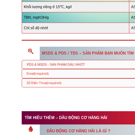
o
Khối lượng riêng ở 15
C, kg/l
A
TBN, mgKOH/g
A
Chỉ số độ nhớt
A
MSDS & PDS / TDS – SẢN PHẨM BẠN MUỐN TÌM
Email
(required)
Số Điện Thoại
(required)
TÌM HIỂU THÊM – DẦU ĐỘNG CƠ HÀNG HẢI
DẦU ĐỘNG CƠ HÀNG HẢI LÀ GÌ ?