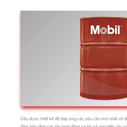
Dầu được thiết kế để đáp ứng các yêu cầu mới nhất về độn
đảm bảo rằng các tàu hoạt động xa bờ và ven biển, tàu s