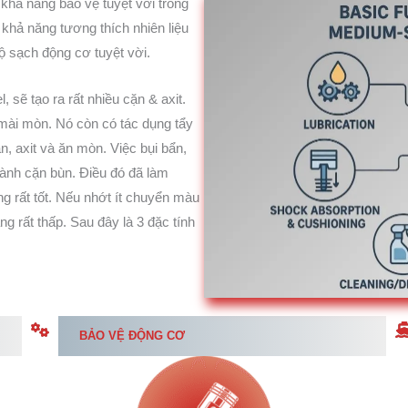
 khả năng bảo vệ tuyệt vời trong
 khả năng tương thích nhiên liệu
độ sạch động cơ tuyệt vời.
, sẽ tạo ra rất nhiều cặn & axit.
 mài mòn. Nó còn có tác dụng tẩy
, axit và ăn mòn. Việc bụi bẩn,
hành cặn bùn. Điều đó đã làm
g rất tốt. Nếu nhớt ít chuyển màu
 rất thấp. Sau đây là 3 đặc tính
BẢO VỆ ĐỘNG CƠ