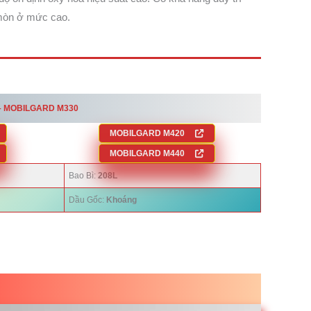
 mòn ở mức cao.
– MOBILGARD M330
MOBILGARD M420
MOBILGARD M440
Bao Bì:
208L
Dầu Gốc:
Khoáng