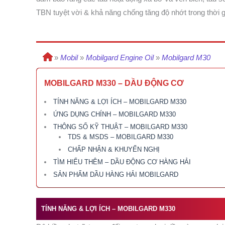
TBN tuyệt vời & khả năng chống tăng độ nhớt trong thời
»
Mobil
»
Mobilgard Engine Oil
»
Mobilgard M30
MOBILGARD M330 – DẦU ĐỘNG CƠ
TÍNH NĂNG & LỢI ÍCH – MOBILGARD M330
ỨNG DỤNG CHÍNH – MOBILGARD M330
THÔNG SỐ KỸ THUẬT – MOBILGARD M330
TDS & MSDS – MOBILGARD M330
CHẤP NHẬN & KHUYẾN NGHỊ
TÌM HIỂU THÊM – DẦU ĐỘNG CƠ HÀNG HẢI
SẢN PHẨM DẦU HÀNG HẢI MOBILGARD
TÍNH NĂNG & LỢI ÍCH – MOBILGARD
M330