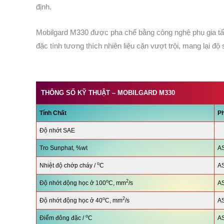
định.
Mobilgard M330 được pha chế bằng công nghệ phụ gia tẩy
đặc tính tương thích nhiên liệu cặn vượt trội, mang lại độ
THÔNG SỐ KỸ THUẬT –
MOBILGARD
M330
Tính Chất
P
Độ nhớt SAE
Tro Sunphat, %wt
A
o
Nhiệt độ chớp cháy /
C
A
o
2
Độ nhớt động học ở 100
C, mm
/s
A
o
2
Độ nhớt động học ở 40
C, mm
/s
A
o
Điểm đông đặc /
C
A