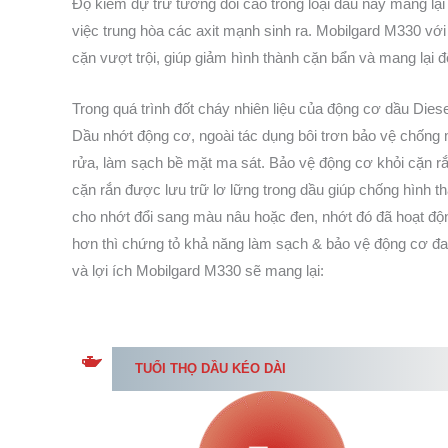
Độ kiềm dự trữ tương đối cao trong loại dầu này mang lại
việc trung hòa các axit mạnh sinh ra. Mobilgard M330 với
cặn vượt trội, giúp giảm hình thành cặn bẩn và mang lại 
Trong quá trình đốt cháy nhiên liệu của động cơ dầu Diesel
Dầu nhớt động cơ, ngoài tác dụng bôi trơn bảo vệ chống
rửa, làm sạch bề mặt ma sát. Bảo vệ động cơ khỏi cặn rắn
cặn rắn được lưu trữ lơ lững trong dầu giúp chống hình t
cho nhớt đổi sang màu nâu hoặc đen, nhớt đó đã hoạt độn
hơn thì chứng tỏ khả năng làm sạch & bảo vệ động cơ đang
và lợi ích Mobilgard M330 sẽ mang lại:
TUỔI THỌ DẦU KÉO DÀI