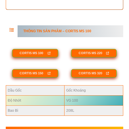
THÔNG TIN SẢN PHẨM –
CORTIS MS
100
CORTIS MS
100
CORTIS MS
220
CORTIS MS
150
CORTIS MS
320
Dầu Gốc
Gốc Khoáng
Độ Nhớt
VG 100
Bao Bì
208L