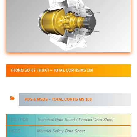
THÔNG SỐ KỸ THUẬT –
TOTAL
CORTIS MS
100
PDS & MSDS –
TOTAL
CORTIS MS
100
TDS / PDS
Technical Data Sheet / Product Data Sheet
MSDS
Material Safety Data Sheet