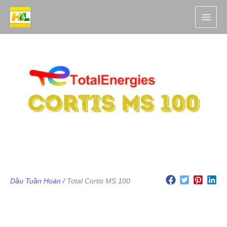
Nhảy
tới
nội
dung
Dầu Tuần Hoàn /
Total Cortis MS 100