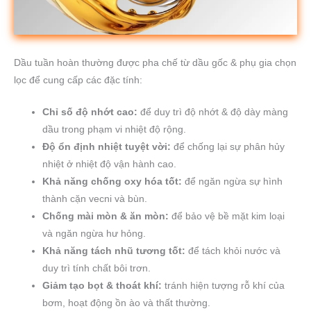
Dầu tuần hoàn thường được pha chế từ dầu gốc & phụ gia chọn
lọc để cung cấp các đặc tính:
Chỉ số độ nhớt cao:
để duy trì độ nhớt & độ dày màng
dầu trong phạm vi nhiệt độ rộng.
Độ ổn định nhiệt tuyệt vời:
để chống lại sự phân hủy
nhiệt ở nhiệt độ vận hành cao.
Khả năng chống oxy hóa tốt:
để ngăn ngừa sự hình
thành cặn vecni và bùn.
Chống mài mòn & ăn mòn:
để bảo vệ bề mặt kim loại
và ngăn ngừa hư hỏng.
Khả năng tách nhũ tương tốt:
để tách khỏi nước và
duy trì tính chất bôi trơn.
Giảm tạo bọt & thoát khí:
tránh hiện tượng rỗ khí của
bơm, hoạt động ồn ào và thất thường.