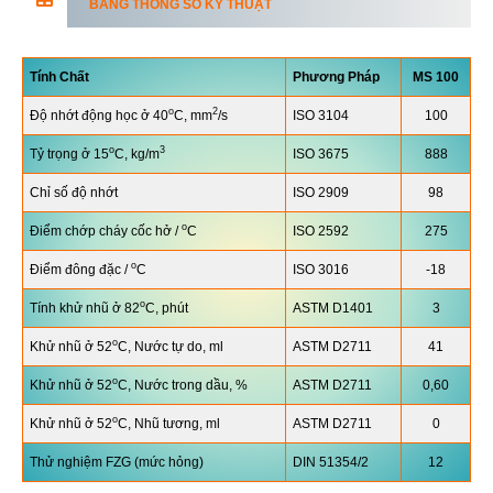
BẢNG THÔNG SỐ KỸ THUẬT
Tính Chất
Phương Pháp
MS
100
o
2
Độ nhớt động học ở 40
C, mm
/s
ISO 3104
100
o
3
Tỷ trọng ở 15
C, kg/m
ISO 3675
888
Chỉ số độ nhớt
ISO 2909
98
o
Điểm chớp cháy cốc hở /
C
ISO 2592
275
o
Điểm đông đặc /
C
ISO 3016
-18
o
Tính khử nhũ ở 82
C, phút
ASTM D1401
3
o
Khử nhũ ở 52
C, Nước tự do, ml
ASTM D2711
41
o
Khử nhũ ở 52
C, Nước trong dầu, %
ASTM D2711
0,60
o
Khử nhũ ở 52
C, Nhũ tương, ml
ASTM D2711
0
Thử nghiệm FZG (mức hỏng)
DIN 51354/2
12