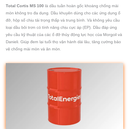
Total Cortis MS 100
là dầu tuần hoàn gốc khoáng chống mài
mòn không tro đa dụng. Dầu khuyên dùng cho các ứng dụng ổ
đỡ, hộp số chịu tải trọng thấp và trung bình. Và không yêu cầu
loại dầu bôi trơn có tính năng chịu cực áp (EP). Dầu đáp ứng
yêu cầu kỹ thuật của các ổ đỡ thủy động lực học của Morgoil và
Danieli. Giúp đem lại tuổi thọ vận hành dài lâu, tăng cường bảo
vệ chống mài mòn và ăn mòn.