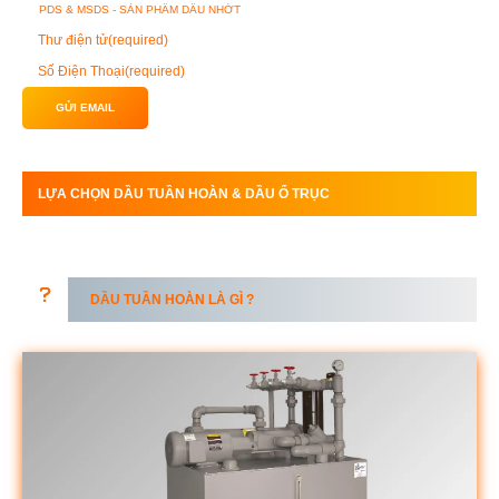
Thư điện tử
(required)
Số Điện Thoại
(required)
GỬI EMAIL
LỰA CHỌN DẦU TUẦN HOÀN &
DẦU
Ổ TRỤC
DẦU TUẦN HOÀN LÀ GÌ ?