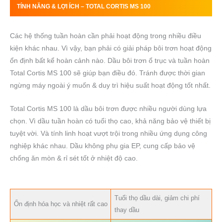
TÍNH NĂNG & LỢI ÍCH –
TOTAL
CORTIS MS
100
Các hệ thống tuần hoàn cần phải hoạt động trong nhiều điều
kiện khác nhau. Vì vậy, bạn phải có giải pháp bôi trơn hoạt động
ổn định bất kể hoàn cảnh nào. Dầu bôi trơn ổ trục và tuần hoàn
Total Cortis MS 100 sẽ giúp bạn điều đó. Tránh được thời gian
ngừng máy ngoài ý muốn & duy trì hiệu suất hoạt động tốt nhất.
Total Cortis MS 100 là dầu bôi trơn được nhiều người dùng lựa
chọn. Vì dầu tuần hoàn có tuổi thọ cao, khả năng bảo vệ thiết bị
tuyệt vời. Và tính linh hoạt vượt trội trong nhiều ứng dụng công
nghiệp khác nhau. Dầu không phụ gia EP, cung cấp bảo vệ
chống ăn mòn & rỉ sét tốt ở nhiệt độ cao.
Tuổi thọ dầu dài, giảm chi phí
Ổn định hóa học và nhiệt rất cao
thay dầu