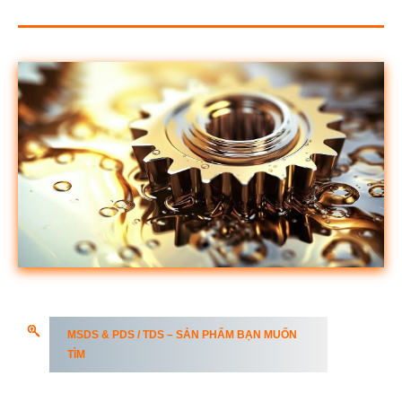
MSDS & PDS / TDS – SẢN PHẨM BẠN MUỐN
TÌM