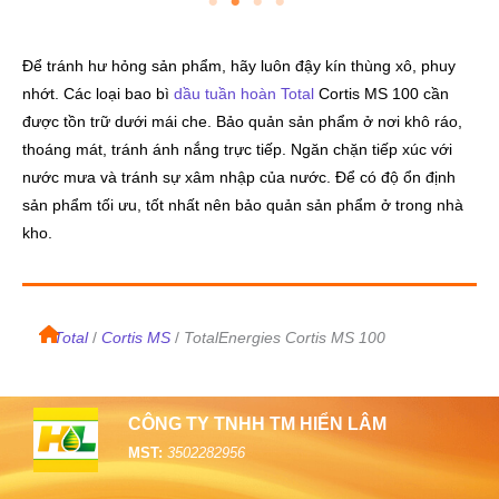
Để tránh hư hỏng sản phẩm, hãy luôn đậy kín thùng xô, phuy
nhớt. Các loại bao bì
dầu tuần hoàn
Total
Cortis MS 100 cần
được tồn trữ dưới mái che. Bảo quản sản phẩm ở nơi khô ráo,
thoáng mát, tránh ánh nắng trực tiếp. Ngăn chặn tiếp xúc với
nước mưa và tránh sự xâm nhập của nước. Để có độ ổn định
sản phẩm tối ưu, tốt nhất nên bảo quản sản phẩm ở trong nhà
kho.
/
Total
/
Cortis MS
TotalEnergies Cortis MS 100
/
CÔNG TY TNHH TM HIỂN LÂM
MST:
3502282956