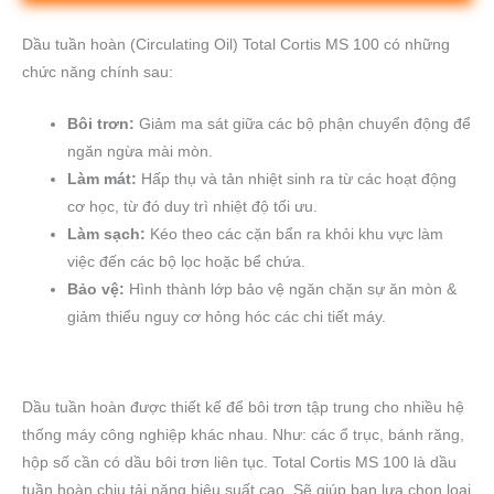
Dầu tuần hoàn (Circulating Oil) Total Cortis MS 100 có những
chức năng chính sau:
Bôi trơn:
Giảm ma sát giữa các bộ phận chuyển động để
ngăn ngừa mài mòn.
Làm mát:
Hấp thụ và tản nhiệt sinh ra từ các hoạt động
cơ học, từ đó duy trì nhiệt độ tối ưu.
Làm sạch:
Kéo theo các cặn bẩn ra khỏi khu vực làm
việc đến các bộ lọc hoặc bể chứa.
Bảo vệ:
Hình thành lớp bảo vệ ngăn chặn sự ăn mòn &
giảm thiểu nguy cơ hỏng hóc các chi tiết máy.
Dầu tuần hoàn được thiết kế để bôi trơn tập trung cho nhiều hệ
thống máy công nghiệp khác nhau. Như: các ổ trục, bánh răng,
hộp số cần có dầu bôi trơn liên tục. Total Cortis MS 100 là dầu
tuần hoàn chịu tải nặng hiệu suất cao. Sẽ giúp bạn lựa chọn loại