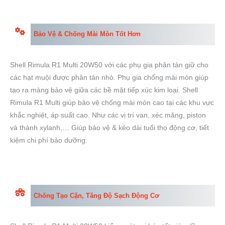
Bảo Vệ & Chống Mài Mòn
Tốt Hơn
Shell Rimula R1 Multi 20W50 với các phụ gia phân tán giữ cho
các hạt muội được phân tán nhỏ. Phụ gia chống mài mòn giúp
tạo ra màng bảo vệ giữa các bề mặt tiếp xúc kim loại. Shell
Rimula R1 Multi giúp bảo vệ chống mài mòn cao tại các khu vực
khắc nghiệt, áp suất cao. Như các vị trí van, xéc măng, piston
và thành xylanh,… Giúp bảo vệ & kéo dài tuổi thọ động cơ, tiết
kiệm chi phí bảo dưỡng.
Chống Tạo Cặn, Tăng Độ Sạch Động Cơ