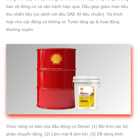
bảo vệ động cơ và vận hành hiệu quả. Dầu giúp giảm mức tiêu
thụ nhiên liệu (so sánh với dầu SAE 40 tiêu chuẩn). Và thích
hợp cho các động cơ không có Turbo tăng áp & hoạt động
thường xuyên.
Chức năng cơ bản của dầu động cơ Diesel: (1) Bôi trơn các bộ
phận chuyển động. (2) Làm mát & làm kín. (3) Dễ dàng khởi