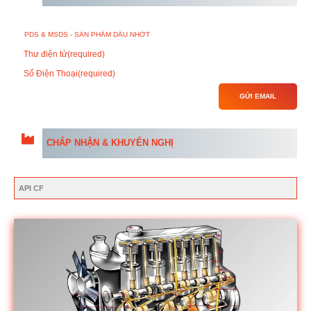
Thư điện tử
(required)
Số Điện Thoại
(required)
GỬI EMAIL
CHẤP NHẬN & KHUYẾN NGHỊ
API CF