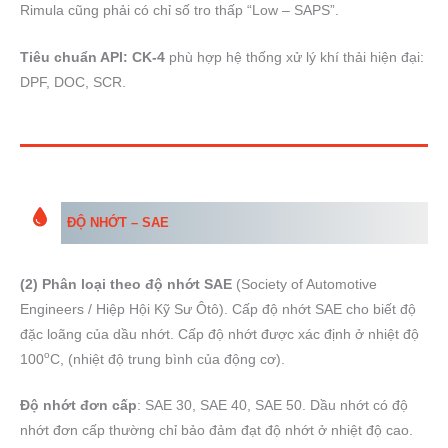
Rimula cũng phải có chỉ số tro thấp “Low – SAPS”.
Tiêu chuẩn API: CK-4
phù hợp hệ thống xử lý khí thải hiện đại:
DPF, DOC, SCR.
ĐỘ NHỚT – SAE
(2) Phân loại theo độ nhớt SAE
(Society of Automotive
Engineers / Hiệp Hội Kỹ Sư Ôtô). Cấp độ nhớt SAE cho biết độ
đặc loãng của dầu nhớt. Cấp độ nhớt được xác định ở nhiệt độ
o
100
C, (nhiệt độ trung bình của động cơ).
Độ nhớt đơn cấp
: SAE 30, SAE 40, SAE 50. Dầu nhớt có độ
nhớt đơn cấp thường chỉ bảo đảm đạt độ nhớt ở nhiệt độ cao.