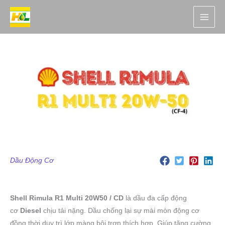
Nhảy
tới
nội
dung
Dầu Động Cơ
Shell Rimula R1 Multi
20W50 / CD
là dầu đa cấp động
cơ
Diesel
chịu tải nặng. Dầu chống lại sự mài mòn động cơ
đồng thời duy trì lớp màng bôi trơn thích hợp. Giúp tăng cường