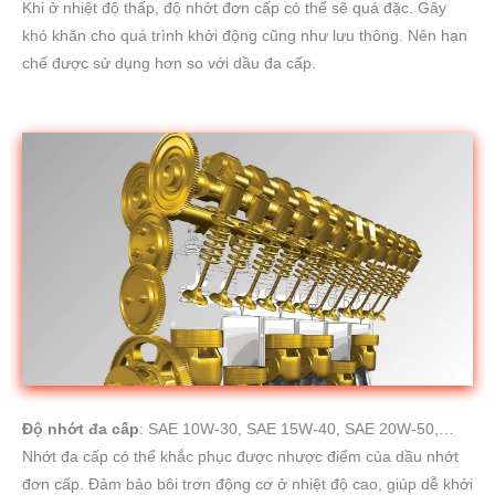
Khi ở nhiệt độ thấp, độ nhớt đơn cấp có thể sẽ quá đặc. Gây
khó khăn cho quá trình khởi động cũng như lưu thông. Nên hạn
chế được sử dụng hơn so với dầu đa cấp.
Độ nhớt đa cấp
: SAE 10W-30, SAE 15W-40, SAE 20W-50,…
Nhớt đa cấp có thể khắc phục được nhược điểm của dầu nhớt
đơn cấp. Đảm bảo bôi trơn động cơ ở nhiệt độ cao, giúp dễ khởi