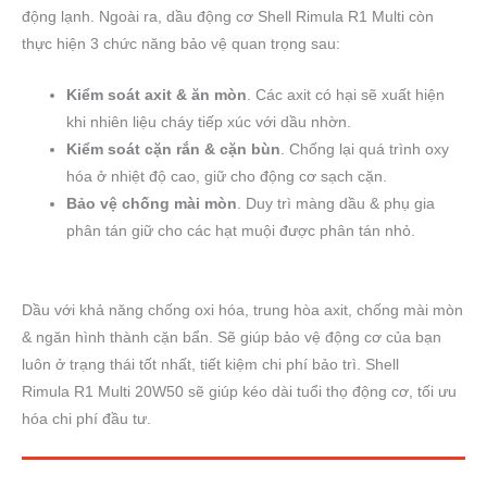
động lạnh. Ngoài ra, dầu động cơ Shell Rimula R1 Multi còn
thực hiện 3 chức năng bảo vệ quan trọng sau:
Kiểm soát axit & ăn mòn
. Các axit có hại sẽ xuất hiện
khi nhiên liệu cháy tiếp xúc với dầu nhờn.
Kiểm soát cặn rắn & cặn bùn
. Chống lại quá trình oxy
hóa ở nhiệt độ cao, giữ cho động cơ sạch cặn.
Bảo vệ chống mài mòn
. Duy trì màng dầu & phụ gia
phân tán giữ cho các hạt muội được phân tán nhỏ.
Dầu với khả năng chống oxi hóa, trung hòa axit, chống mài mòn
& ngăn hình thành cặn bẩn. Sẽ giúp bảo vệ động cơ của bạn
luôn ở trạng thái tốt nhất, tiết kiệm chi phí bảo trì. Shell
Rimula R1 Multi 20W50 sẽ giúp kéo dài tuổi thọ động cơ, tối ưu
hóa chi phí đầu tư.