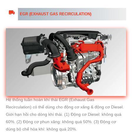
EGR (EXHAUST GAS RECIRCULATION)
Hệ thống tuần hoàn khí thải EGR (Exhaust Gas
Recirculation) có thể dùng cho động cơ xăng & động cơ Diesel.
Giới hạn hồi cho dòng khí thải. (1) Động cơ Diesel: không quá
60%. (2) Động cơ phun xăng: không quá 50%. (3) Động cơ
dùng bộ chế hòa khí: không quá 20%.