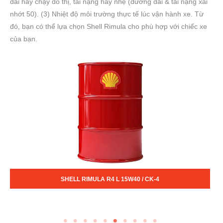
dài hay chạy đô thị, tải nặng hay nhẹ (đường dài & tải nặng xài
nhớt 50). (3) Nhiệt độ môi trường thực tế lúc vận hành xe. Từ
đó, bạn có thể lựa chọn Shell Rimula cho phù hợp với chiếc xe
của bạn.
 / CK-4
SHELL RIMULA R4 PLUS 15W40 / CI