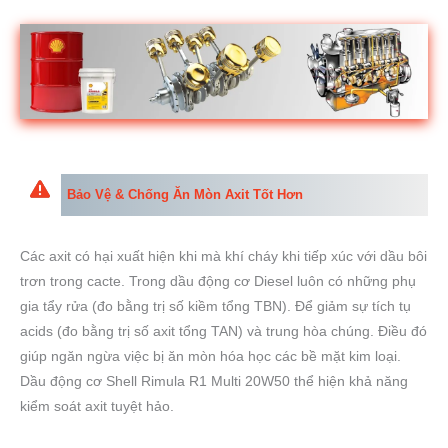
Bảo Vệ & Chống Ăn Mòn Axit
Tốt Hơn
Các axit có hại xuất hiện khi mà khí cháy khi tiếp xúc với dầu bôi
trơn trong cacte. Trong dầu động cơ Diesel luôn có những phụ
gia tẩy rửa (đo bằng trị số kiềm tổng TBN). Để giảm sự tích tụ
acids (đo bằng trị số axit tổng TAN) và trung hòa chúng. Điều đó
giúp ngăn ngừa việc bị ăn mòn hóa học các bề mặt kim loại.
Dầu động cơ Shell Rimula R1 Multi 20W50 thể hiện khả năng
kiểm soát axit tuyệt hảo.