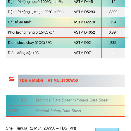
o
2
Độ nhớt động học ở 100
C, mm
/s
ASTM D445
19
o
Độ nhớt động lực học -20
C, mPas
ASTM D5293
8800
Chỉ số độ nhớt
ASTM D2270
154
o
Khối lượng riêng ở 15
C, kg/l
ASTM D4052
0.894
o
Điểm chớp cháy (COC) /
C
ASTM D92
235
o
Điểm đông đặc /
C
ASTM D97
–
TDS & MSDS –
R1 MULTI 20W50
TDS / PDS
Technical Data Sheet / Product Data Sheet
MSDS
Material Safety Data Sheet
Shell Rimula R1 Multi 20W50 – TDS (VN)