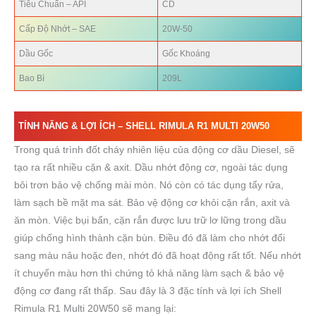
Tiêu Chuẩn – API
CD
Cấp Độ Nhớt – SAE
20W-50
Dầu Gốc
Gốc Khoáng
Bao Bì
209L
TÍNH NĂNG & LỢI ÍCH – SHELL RIMULA
R1 MULTI 20W50
Trong quá trình đốt cháy nhiên liệu của động cơ dầu Diesel, sẽ
tạo ra rất nhiều cặn & axit. Dầu nhớt động cơ, ngoài tác dụng
bôi trơn bảo vệ chống mài mòn. Nó còn có tác dụng tẩy rửa,
làm sạch bề mặt ma sát. Bảo vệ động cơ khỏi cặn rắn, axit và
ăn mòn. Việc bụi bẩn, cặn rắn được lưu trữ lơ lững trong dầu
giúp chống hình thành cặn bùn. Điều đó đã làm cho nhớt đổi
sang màu nâu hoặc đen, nhớt đó đã hoạt động rất tốt. Nếu nhớt
ít chuyển màu hơn thì chứng tỏ khả năng làm sạch & bảo vệ
động cơ đang rất thấp. Sau đây là 3 đặc tính và lợi ích Shell
Rimula R1 Multi 20W50 sẽ mang lại: