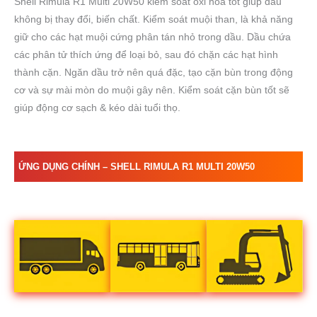
Shell Rimula R1 Multi 20W50 kiểm soát oxi hóa tốt giúp dầu
không bị thay đổi, biến chất. Kiểm soát muội than, là khả năng
giữ cho các hạt muội cứng phân tán nhỏ trong dầu. Dầu chứa
các phân tử thích ứng để loại bỏ, sau đó chặn các hạt hình
thành cặn. Ngăn dầu trở nên quá đặc, tạo cặn bùn trong động
cơ và sự mài mòn do muội gây nên. Kiểm soát cặn bùn tốt sẽ
giúp động cơ sạch & kéo dài tuổi thọ.
ỨNG DỤNG CHÍNH – SHELL RIMULA
R1 MULTI 20W50