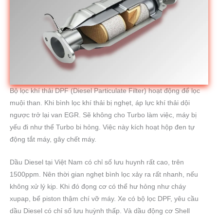
Bộ lọc khí thải DPF (Diesel Particulate Filter) hoạt động để lọc
muội than. Khi bình lọc khí thải bị nghẹt, áp lực khí thải dội
ngược trở lại van EGR. Sẽ không cho Turbo làm việc, máy bị
yếu đi như thể Turbo bi hỏng. Việc này kích hoạt hộp đen tự
động tắt máy, gây chết máy.
Dầu Diesel tại Việt Nam có chỉ số lưu huynh rất cao, trên
1500ppm. Nên thời gian nghẹt bình lọc xảy ra rất nhanh, nếu
không xử lý kịp. Khi đó đọng cơ có thể hư hỏng như cháy
xupap, bể piston thậm chí vỡ máy. Xe có bộ lọc DPF, yêu cầu
dầu Diesel có chỉ số lưu huỳnh thấp. Và dầu động cơ Shell