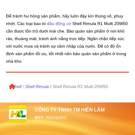
Để tránh hư hỏng sản phẩm, hãy luôn đậy kín thùng xô, phuy
nhớt. Các loại bao bì
dầu động cơ
Shell Rimula R1 Multi 20W50
cần được tồn trữ dưới mái che. Bảo quản sản phẩm ở nơi khô
ráo, thoáng mát, tránh ánh nắng trực tiếp. Ngăn chặn tiếp xúc
với nước mưa và tránh sự xâm nhập của nước. Để có độ ổn
định sản phẩm tối ưu, tốt nhất nên bảo quản sản phẩm ở trong
nhà kho.
/
Shell
/
Shell Rimula
/
Shell Rimula R1 Multi 20W50
CÔNG TY TNHH TM HIỂN LÂM
MST:
3502282956