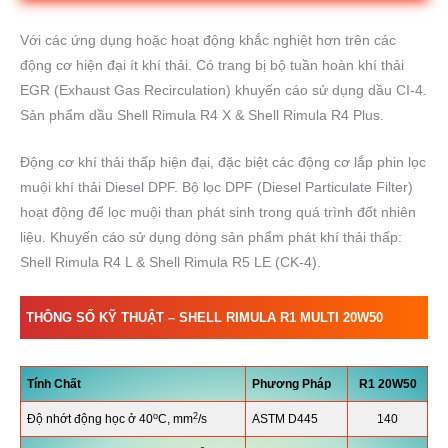
Với các ứng dụng hoặc hoạt động khắc nghiệt hơn trên các
động cơ hiện đại ít khí thải. Có trang bị bộ tuần hoàn khí thải
EGR (Exhaust Gas Recirculation) khuyến cáo sử dụng dầu CI-4.
Sản phẩm dầu Shell Rimula R4 X & Shell Rimula R4 Plus.
Động cơ khí thải thấp hiện đại, đặc biệt các động cơ lắp phin lọc
muội khí thải Diesel DPF. Bộ lọc DPF (Diesel Particulate Filter)
hoạt động để lọc muội than phát sinh trong quá trình đốt nhiên
liệu. Khuyến cáo sử dụng dòng sản phẩm phát khí thải thấp:
Shell Rimula R4 L & Shell Rimula R5 LE (CK-4).
THÔNG SỐ KỸ THUẬT – SHELL RIMULA
R1 MULTI 20W50
Tính Chất
Phương Pháp
R1 20W50
o
2
Độ nhớt động học ở 40
C, mm
/s
ASTM D445
140