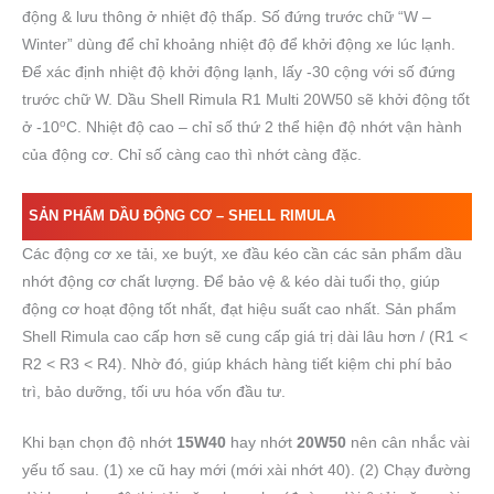
động & lưu thông ở nhiệt độ thấp. Số đứng trước chữ “W –
Winter” dùng để chỉ khoảng nhiệt độ để khởi động xe lúc lạnh.
Để xác định nhiệt độ khởi động lạnh, lấy -30 cộng với số đứng
trước chữ W. Dầu Shell Rimula R1 Multi 20W50 sẽ khởi động tốt
o
ở -10
C. Nhiệt độ cao – chỉ số thứ 2 thể hiện độ nhớt vận hành
của động cơ. Chỉ số càng cao thì nhớt càng đặc.
SẢN PHẨM DẦU ĐỘNG CƠ – SHELL RIMULA
Các động cơ xe tải, xe buýt, xe đầu kéo cần các sản phẩm dầu
nhớt động cơ chất lượng. Để bảo vệ & kéo dài tuổi thọ, giúp
động cơ hoạt động tốt nhất, đạt hiệu suất cao nhất. Sản phẩm
Shell Rimula cao cấp hơn sẽ cung cấp giá trị dài lâu hơn / (R1 <
R2 < R3 < R4). Nhờ đó, giúp khách hàng tiết kiệm chi phí bảo
trì, bảo dưỡng, tối ưu hóa vốn đầu tư.
Khi bạn chọn độ nhớt
15W40
hay nhớt
20W50
nên cân nhắc vài
yếu tố sau. (1) xe cũ hay mới (mới xài nhớt 40). (2) Chạy đường