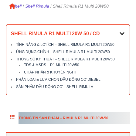
/
Shell
/
Shell Rimula
/
Shell Rimula
R1 Multi
20W50
SHELL RIMULA
R1
MULTI 20W-50 / CD
TÍNH NĂNG & LỢI ÍCH – SHELL RIMULA R1 MULTI 20W50
ỨNG DỤNG CHÍNH – SHELL RIMULA R1 MULTI 20W50
THÔNG SỐ KỸ THUẬT – SHELL RIMULA R1 MULTI 20W50
TDS & MSDS – R1 MULTI 20W50
CHẤP NHẬN & KHUYẾN NGHỊ
PHÂN LOẠI & LỰA CHỌN DẦU ĐỘNG CƠ DIESEL
SẢN PHẨM DẦU ĐỘNG CƠ – SHELL RIMULA
THÔNG TIN SẢN PHẨM –
RIMULA
R1
MULTI 20W-50