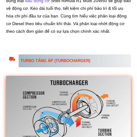
đúng loại
dầu động cơ
Shell Rimula R1 Multi 20W50 sẽ giúp bảo
vệ động cơ. Kéo dài tuổi thọ, tiết kiệm chi phí bảo trì & tối ưu
hóa chi phí đầu tư của bạn. Cùng tìm hiểu việc phân loại động
cơ Diesel theo tiêu chuẩn khí thải. Và phân loại nhớt động cơ
theo cách đơn giản để có sự lựa chọn chính xác nhất.
TURBO TĂNG ÁP (TURBOCHARGER)