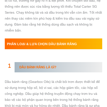
bị co rút, trương nở gây rò rỉ & kẹt phớt. Khi chuyển đổi dầu, hệ
thống nên được súc rửa bằng lượng tối thiểu Total Carter SG
Series. Chạy không tải và xả dầu trong khi vẫn còn ấm. Tốt nhất
nên thay các niêm kín phù hợp & kiểm tra dầu sau vài ngày sử
dụng. Đảm bảo rằng hệ thống dùng dầu sạch và không bị
nhiễm bẩn.
PHÂN LOẠI & LỰA CHỌN DẦU BÁNH RĂNG
DẦU BÁNH RĂNG LÀ GÌ?
Dầu bánh răng (Gearbox Oils) là chất bôi trơn được thiết kế để
sử dụng trong hộp số, bộ vi sai, các hộp giảm tốc, các hộp số
công nghiệp. Dầu giúp hệ thống truyền động chạy trơn tru và
bảo vệ các bộ phận quan trọng bên trong hệ thống bánh răng
khỏi bị mài mòn và hư hỏng do nhiệt. Dầu bánh răng là sự pha