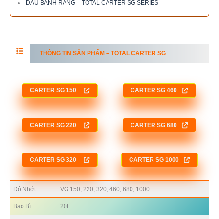
DẦU BÁNH RĂNG – TOTAL CARTER SG SERIES
THÔNG TIN SẢN PHẨM – TOTAL CARTER SG
CARTER
SG 150
CARTER
SG 460
CARTER
SG 220
CARTER
SG 680
CARTER
SG 320
CARTER
SG 1000
Độ Nhớt
VG 150, 220, 320, 460, 680, 1000
Bao Bì
20L