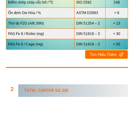
o
Điểm chớp cháy cốc hở /
C
ISO 2592
246
Ổn định Oxi Hóa / %
ASTM D2893
< 6
Thử tải FZG (A/8.3/90)
DIN 51354 – 2
> 13
FAG Fe 8 / Roller (mg)
DIN 51819 – 3
< 30
FAG Fe 8 / Cage (mg)
DIN 51819 – 3
< 50
Tìm Hiểu Thêm
TOTAL CARTER
SG
220