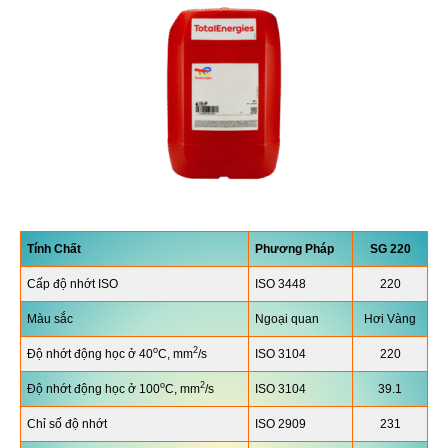
Tính Chất
Phương Pháp
SG
220
Cấp độ nhớt ISO
ISO 3448
220
Màu sắc
Ngoại quan
Hơi Vàng
o
2
Độ nhớt động học ở 40
C, mm
/s
ISO 3104
220
o
2
Độ nhớt động học ở 100
C, mm
/s
ISO 3104
39.1
Chỉ số độ nhớt
ISO 2909
231