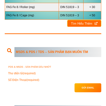
FAG Fe 8 / Roller (mg)
DIN 51819 – 3
< 30
FAG Fe 8 / Cage (mg)
DIN 51819 – 3
< 50
Tìm Hiểu Thêm
MSDS & PDS / TDS – SẢN PHẨM BẠN MUỐN TÌM
Thư điện tử
(required)
Số Điện Thoại
(required)
GỬI EMAIL