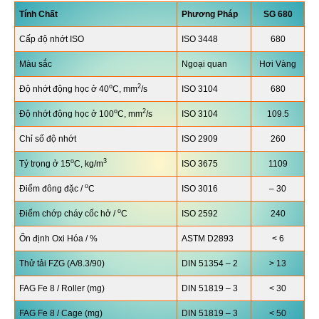
Tính Chất
Phương Pháp
SG
680
Cấp độ nhớt ISO
ISO 3448
680
Màu sắc
Ngoại quan
Hơi Vàng
o
2
Độ nhớt động học ở 40
C, mm
/s
ISO 3104
680
o
2
Độ nhớt động học ở 100
C, mm
/s
ISO 3104
109.5
Chỉ số độ nhớt
ISO 2909
260
o
3
Tỷ trọng ở 15
C, kg/m
ISO 3675
1109
o
Điểm đông đặc /
C
ISO 3016
– 30
o
Điểm chớp cháy cốc hở /
C
ISO 2592
240
Ổn định Oxi Hóa / %
ASTM D2893
< 6
Thử tải FZG (A/8.3/90)
DIN 51354 – 2
> 13
FAG Fe 8 / Roller (mg)
DIN 51819 – 3
< 30
FAG Fe 8 / Cage (mg)
DIN 51819 – 3
< 50