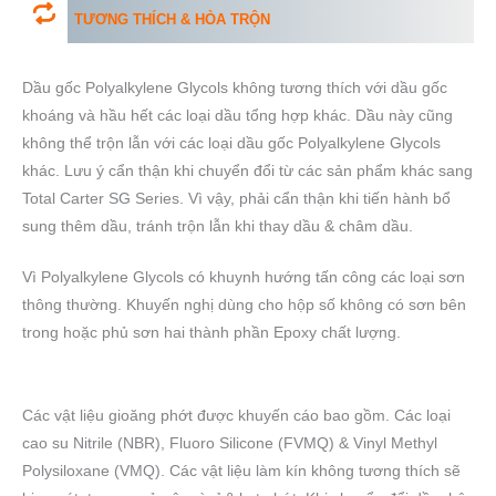
TƯƠNG THÍCH & HÒA TRỘN
Dầu gốc Polyalkylene Glycols không tương thích với dầu gốc
khoáng và hầu hết các loại dầu tổng hợp khác. Dầu này cũng
không thể trộn lẫn với các loại dầu gốc Polyalkylene Glycols
khác. Lưu ý cẩn thận khi chuyển đổi từ các sản phẩm khác sang
Total Carter SG Series. Vì vậy, phải cẩn thận khi tiến hành bổ
sung thêm dầu, tránh trộn lẫn khi thay dầu & châm dầu.
Vì Polyalkylene Glycols có khuynh hướng tấn công các loại sơn
thông thường. Khuyến nghị dùng cho hộp số không có sơn bên
trong hoặc phủ sơn hai thành phần Epoxy chất lượng.
Các vật liệu gioăng phớt được khuyến cáo bao gồm. Các loại
cao su Nitrile (NBR), Fluoro Silicone (FVMQ) & Vinyl Methyl
Polysiloxane (VMQ). Các vật liệu làm kín không tương thích sẽ