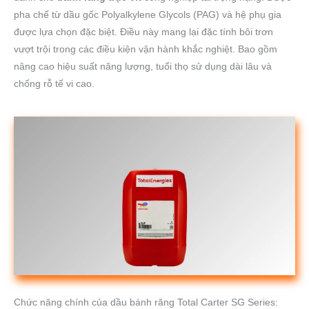
pha chế từ dầu gốc Polyalkylene Glycols (PAG) và hệ phụ gia
được lựa chọn đặc biệt. Điều này mang lại đặc tính bôi trơn
vượt trội trong các điều kiện vận hành khắc nghiệt. Bao gồm
nâng cao hiệu suất năng lượng, tuổi thọ sử dụng dài lâu và
chống rỗ tế vi cao.
Chức năng chính của dầu bánh răng Total Carter SG Series: