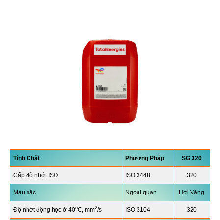
Tính Chất
Phương Pháp
SG
320
Cấp độ nhớt ISO
ISO 3448
320
Màu sắc
Ngoại quan
Hơi Vàng
o
2
Độ nhớt động học ở 40
C, mm
/s
ISO 3104
320