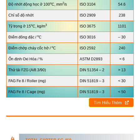
o
2
Độ nhớt động học ở 100
C, mm
/s
ISO 3104
54.6
Chỉ số độ nhớt
ISO 2909
238
o
3
Tỷ trọng ở 15
C, kg/m
ISO 3675
1101
o
Điểm đông đặc /
C
ISO 3016
– 30
o
Điểm chớp cháy cốc hở /
C
ISO 2592
240
Ổn định Oxi Hóa / %
ASTM D2893
< 6
Thử tải FZG (A/8.3/90)
DIN 51354 – 2
> 13
FAG Fe 8 / Roller (mg)
DIN 51819 – 3
< 30
FAG Fe 8 / Cage (mg)
DIN 51819 – 3
< 50
Tìm Hiểu Thêm