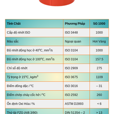
Tính Chất
Phương Pháp
SG
1000
Cấp độ nhớt ISO
ISO 3448
1000
Màu sắc
Ngoại quan
Hơi Vàng
o
2
Độ nhớt động học ở 40
C, mm
/s
ISO 3104
1000
o
2
Độ nhớt động học ở 100
C, mm
/s
ISO 3104
157.5
Chỉ số độ nhớt
ISO 2909
275
o
3
Tỷ trọng ở 15
C, kg/m
ISO 3675
1109
o
Điểm đông đặc /
C
ISO 3016
– 31
o
Điểm chớp cháy cốc hở /
C
ISO 2592
260
Ổn định Oxi Hóa / %
ASTM D2893
< 6
Thử tải FZG (A/8.3/90)
DIN 51354 – 2
> 13