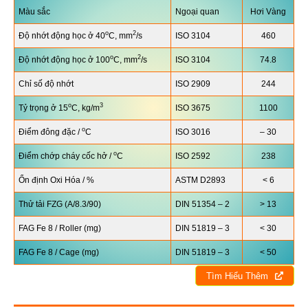
Màu sắc
Ngoại quan
Hơi Vàng
o
2
Độ nhớt động học ở 40
C, mm
/s
ISO 3104
460
o
2
Độ nhớt động học ở 100
C, mm
/s
ISO 3104
74.8
Chỉ số độ nhớt
ISO 2909
244
o
3
Tỷ trọng ở 15
C, kg/m
ISO 3675
1100
o
Điểm đông đặc /
C
ISO 3016
– 30
o
Điểm chớp cháy cốc hở /
C
ISO 2592
238
Ổn định Oxi Hóa / %
ASTM D2893
< 6
Thử tải FZG (A/8.3/90)
DIN 51354 – 2
> 13
FAG Fe 8 / Roller (mg)
DIN 51819 – 3
< 30
FAG Fe 8 / Cage (mg)
DIN 51819 – 3
< 50
Tìm Hiểu Thêm