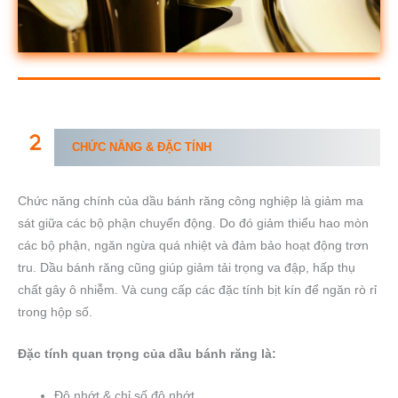
CHỨC NĂNG & ĐẶC TÍNH
Chức năng chính của dầu bánh răng công nghiệp là giảm ma
sát giữa các bộ phận chuyển động. Do đó giảm thiểu hao mòn
các bộ phận, ngăn ngừa quá nhiệt và đảm bảo hoạt động trơn
tru. Dầu bánh răng cũng giúp giảm tải trọng va đập, hấp thụ
chất gây ô nhiễm. Và cung cấp các đặc tính bịt kín để ngăn rò rỉ
trong hộp số.
Đặc tính quan trọng của dầu bánh răng là:
Độ nhớt & chỉ số độ nhớt.