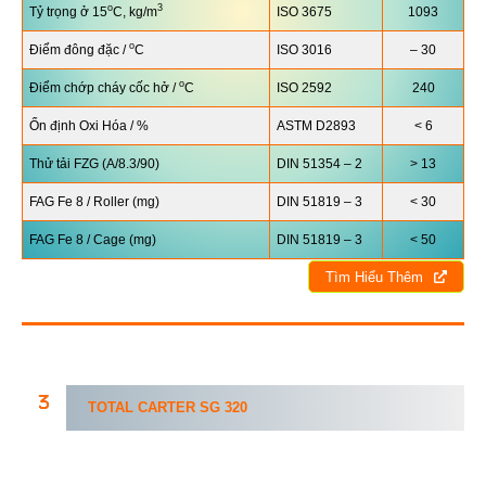
o
3
Tỷ trọng ở 15
C, kg/m
ISO 3675
1093
o
Điểm đông đặc /
C
ISO 3016
– 30
o
Điểm chớp cháy cốc hở /
C
ISO 2592
240
Ổn định Oxi Hóa / %
ASTM D2893
< 6
Thử tải FZG (A/8.3/90)
DIN 51354 – 2
> 13
FAG Fe 8 / Roller (mg)
DIN 51819 – 3
< 30
FAG Fe 8 / Cage (mg)
DIN 51819 – 3
< 50
Tìm Hiểu Thêm
TOTAL CARTER
SG
320