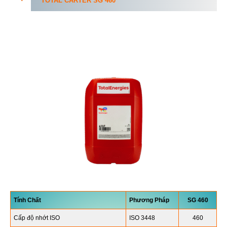
TOTAL CARTER
SG
460
Tính Chất
Phương Pháp
SG
460
Cấp độ nhớt ISO
ISO 3448
460