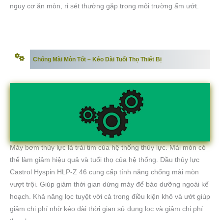
nguy cơ ăn mòn, rỉ sét thường gặp trong môi trường ẩm ướt.
Chống Mài Mòn Tốt – Kéo Dài Tuổi Thọ Thiết Bị
Máy bơm thủy lực là trái tim của hệ thống thủy lực. Mài mòn có
thể làm giảm hiệu quả và tuổi thọ của hệ thống. Dầu thủy lực
Castrol Hyspin HLP-Z 46 cung cấp tính năng chống mài mòn
vượt trội. Giúp giảm thời gian dừng máy để bảo dưỡng ngoài kế
hoạch. Khả năng lọc tuyệt vời cả trong điều kiện khô và ướt giúp
giảm chi phí nhờ kéo dài thời gian sử dụng lọc và giảm chi phí