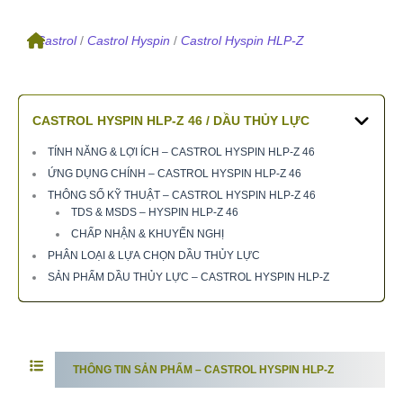
/
Castrol
/
Castrol Hyspin
/
Castrol Hyspin HLP-Z
CASTROL HYSPIN HLP-Z
46 / DẦU THỦY LỰC
TÍNH NĂNG & LỢI ÍCH – CASTROL HYSPIN HLP-Z 46
ỨNG DỤNG CHÍNH – CASTROL HYSPIN HLP-Z 46
THÔNG SỐ KỸ THUẬT – CASTROL HYSPIN HLP-Z 46
TDS & MSDS – HYSPIN HLP-Z 46
CHẤP NHẬN & KHUYẾN NGHỊ
PHÂN LOẠI & LỰA CHỌN DẦU THỦY LỰC
SẢN PHẨM DẦU THỦY LỰC – CASTROL HYSPIN HLP-Z
THÔNG TIN SẢN PHẨM – CASTROL HYSPIN HLP-Z