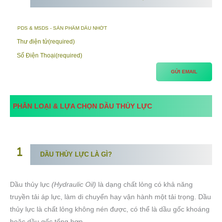
Thư điện tử
(required)
Số Điện Thoại
(required)
GỬI EMAIL
PHÂN LOẠI & LỰA CHỌN DẦU THỦY LỰC
DẦU THỦY LỰC LÀ GÌ?
Dầu thủy lực
(Hydraulic Oil)
là dạng chất lỏng có khả năng
truyền tải áp lực, làm di chuyển hay vận hành một tải trọng. Dầu
thủy lực là chất lỏng không nén được, có thể là dầu gốc khoáng
hoặc dầu gốc tổng hợp.