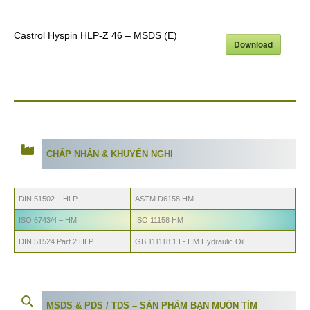
Castrol Hyspin HLP-Z 46 – MSDS (E)
Download
CHẤP NHẬN & KHUYẾN NGHỊ
DIN 51502 – HLP
ASTM D6158 HM
ISO 6743/4 – HM
ISO 11158 HM
DIN 51524 Part 2 HLP
GB 111118.1 L- HM Hydraulic Oil
MSDS & PDS / TDS – SẢN PHẨM BẠN MUỐN TÌM