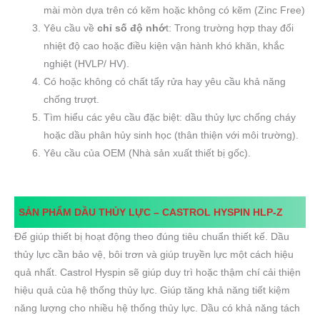
mài mòn dựa trên có kẽm hoặc không có kẽm (Zinc Free)
Yêu cầu về
chỉ số độ nhớ
t: Trong trường hợp thay đổi
nhiệt độ cao hoặc điều kiện vận hành khó khăn, khắc
nghiệt (HVLP/ HV).
Có hoặc không có chất tẩy rửa hay yêu cầu khả năng
chống trượt.
Tìm hiểu các yêu cầu đặc biệt: dầu thủy lực chống cháy
hoặc dầu phân hủy sinh học (thân thiện với môi trường).
Yêu cầu của OEM (Nhà sản xuất thiết bị gốc).
SẢN PHẨM DẦU THỦY LỰC –
CASTROL HYSPIN HLP-Z
Để giúp thiết bị hoạt động theo đúng tiêu chuẩn thiết kế. Dầu
thủy lực cần bảo vệ, bôi trơn và giúp truyền lực một cách hiệu
quả nhất. Castrol Hyspin sẽ giúp duy trì hoặc thậm chí cải thiện
hiệu quả của hệ thống thủy lực. Giúp tăng khả năng tiết kiệm
năng lượng cho nhiều hệ thống thủy lực. Dầu có khả năng tách