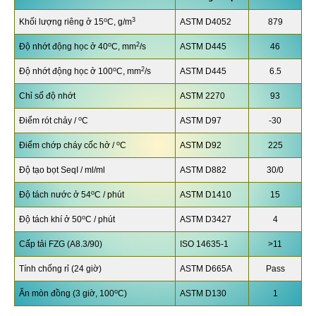
o
3
Khối lượng riêng ở 15
C, g/m
ASTM D4052
879
o
2
Độ nhớt động học ở 40
C, mm
/s
ASTM D445
46
o
2
Độ nhớt động học ở 100
C, mm
/s
ASTM D445
6.5
Chỉ số độ nhớt
ASTM 2270
93
o
Điểm rót chảy /
C
ASTM D97
-30
o
Điểm chớp cháy cốc hở /
C
ASTM D92
225
Độ tạo bọt SeqI / ml/ml
ASTM D882
30/0
o
Độ tách nước ở 54
C / phút
ASTM D1410
15
o
Độ tách khí ở 50
C / phút
ASTM D3427
4
Cấp tải FZG (A8.3/90)
ISO 14635-1
>11
Tính chống rỉ (24 giờ)
ASTM D665A
Pass
o
Ăn mòn đồng (3 giờ, 100
C)
ASTM D130
1