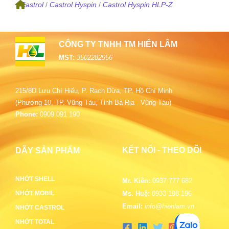
/
Castrol
/
Castrol Hyspin
/
Castrol Hyspin HLP-Z
CÔNG TY TNHH TM HIỂN LÂM
MST:
3502282956
215/8D Lưu Chí Hiếu, P. Rạch Dừa, TP. Hồ Chí Minh
(Phường 10, TP. Vũng Tàu, Tỉnh Bà Rịa - Vũng Tàu)
Phone:
0909 091 190
KẾT NỐI - THEO DÕI
DÃY SẢN PHẨM
NHỚT SHELL
Mr. Kiên:
0937 777 682
NHỚT MOBIL
Ms. Huệ:
0933 198 196
Email:
info@hienlam.vn
NHỚT CASTROL
NHỚT TOTAL