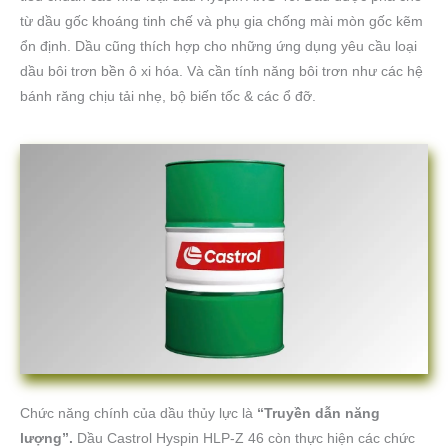
từ dầu gốc khoáng tinh chế và phụ gia chống mài mòn gốc kẽm
ổn định. Dầu cũng thích hợp cho những ứng dụng yêu cầu loại
dầu bôi trơn bền ô xi hóa. Và cần tính năng bôi trơn như các hệ
bánh răng chịu tải nhẹ, bộ biến tốc & các ổ đỡ.
Chức năng chính của dầu thủy lực là
“Truyền dẫn năng
lượng”.
Dầu Castrol Hyspin HLP-Z 46 còn thực hiện các chức