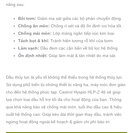
năng sau:
Bôi trơn:
Giảm ma sát giữa các bộ phận chuyển động.
Chống ăn mòn:
Chống rỉ sét và độ ổn định oxi hóa tốt.
Chống mài mòn:
Lớp màng ngăn tiếp xúc kim loại.
Tách bọt & khí:
Tránh hiện tượng rỗ khí của bơm.
Làm sạch:
Dầu đem các cặn bẩn về bộ lọc hệ thống.
Ổn định nhiệt:
Giúp làm mát & tản nhiệt do ma sát.
Dầu thủy lực là yếu tố không thể thiếu trong hệ thống thủy lực.
Sử dụng phổ biến từ những thiết bị nâng hạ, máy móc đơn giản
cho đến hệ thống phức tạp. Castrol Hyspin HLP-Z 46 sẽ giúp
lựa chọn loại dầu hỗ trợ tối đa cho hoạt động của bạn. Thông
qua khả năng bảo vệ chống mài mòn, tuổi thọ dầu cao & hiệu
suất hệ thống cao. Giúp kéo dài thời gian thay dầu, tránh việc
ngừng hoạt động ngoài kế hoạch & giảm chi phí bảo trì.