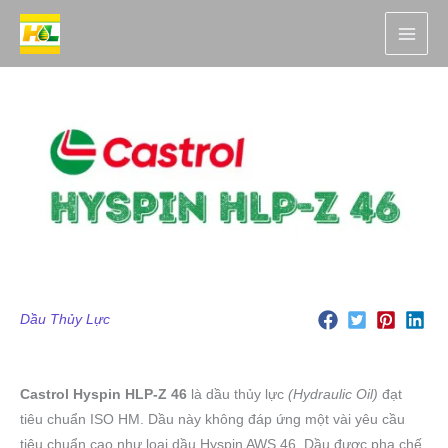
Nhảy
tới
nội
dung
Dầu Thủy Lực
Castrol Hyspin HLP-Z 46
là dầu thủy lực
(Hydraulic Oil)
đạt
tiêu chuẩn ISO HM. Dầu này không đáp ứng một vài yêu cầu
tiêu chuẩn cao như loại dầu Hyspin AWS 46. Dầu được pha chế