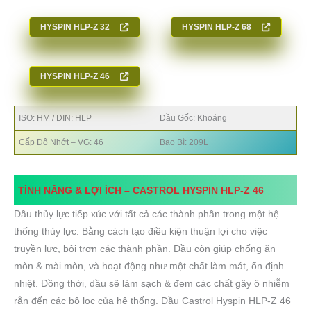
HYSPIN HLP-Z 32
HYSPIN HLP-Z 68
HYSPIN HLP-Z 46
ISO: HM / DIN: HLP
Dầu Gốc: Khoáng
Cấp Độ Nhớt – VG: 46
Bao Bì: 209L
TÍNH NĂNG & LỢI ÍCH –
CASTROL HYSPIN HLP-Z
46
Dầu thủy lực tiếp xúc với tất cả các thành phần trong một hệ
thống thủy lực. Bằng cách tạo điều kiện thuận lợi cho việc
truyền lực, bôi trơn các thành phần. Dầu còn giúp chống ăn
mòn & mài mòn, và hoạt động như một chất làm mát, ổn định
nhiệt. Đồng thời, dầu sẽ làm sạch & đem các chất gây ô nhiễm
rắn đến các bộ lọc của hệ thống. Dầu Castrol Hyspin HLP-Z 46