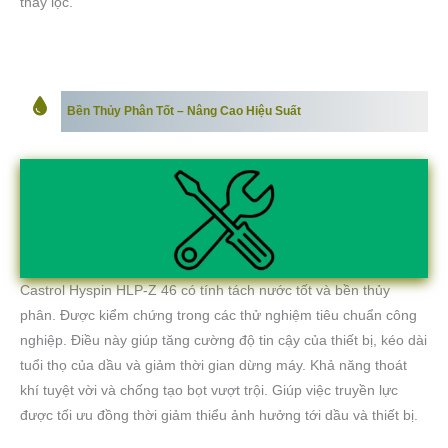
thay lọc.
Bền Thủy Phân Tốt – Nâng Cao Hiệu Suất
Castrol Hyspin HLP-Z 46 có tính tách nước tốt và bền thủy
phân. Được kiểm chứng trong các thử nghiệm tiêu chuẩn công
nghiệp. Điều này giúp tăng cường độ tin cậy của thiết bị, kéo dài
tuổi thọ của dầu và giảm thời gian dừng máy. Khả năng thoát
khí tuyệt vời và chống tạo bọt vượt trội. Giúp việc truyền lực
được tối ưu đồng thời giảm thiểu ảnh hưởng tới dầu và thiết bị.