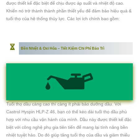
được thiết kế đặc biệt để chịu được áp suất và nhiệt độ cao.
Khiến nó trở thành thành phần thiết yếu để đảm bảo hiệu quả &
tuổi thọ của hệ thống thủy lực. Các lợi ích chính bao gồm:
Bền Nhiệt & Oxi Hóa – Tiết Kiệm Chi Phí Bảo Trì
Tuổi thọ dầu càng cao thì càng ít phải bảo dưỡng dầu. Với
Castrol Hyspin HLP-Z 46, bạn có thể kéo dài tuổi thọ dầu phù
hợp với nhu cầu vận hành của mình. Dầu này được thiết kế đặc
biệt với công nghệ phụ gia tiên tiến để mang lại tính năng bền
nhiệt tuyệt hảo. Do đó giúp tăng tuổi thọ của dầu và giảm thiểu