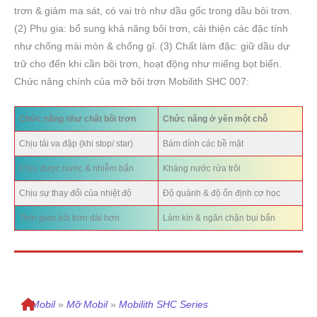
trơn & giảm ma sát, có vai trò như dầu gốc trong dầu bôi trơn.
(2) Phụ gia: bổ sung khả năng bôi trơn, cải thiện các đặc tính
như chống mài mòn & chống gỉ. (3) Chất làm đặc: giữ dầu dự
trữ cho đến khi cần bôi trơn, hoạt động như miếng bọt biển.
Chức năng chính của mỡ bôi trơn Mobilith SHC 007:
Chức năng như chất bôi trơn
Chức năng ở yên một chỗ
Chịu tải va đập (khi stop/ star)
Bám dính các bề mặt
Chịu được nước & nhiễm bẩn
Kháng nước rửa trôi
Chịu sự thay đổi của nhiệt độ
Độ quánh & độ ổn định cơ học
Thời gian bôi trơn dài hơn
Làm kín & ngăn chặn bụi bẩn
»
Mobil
»
Mỡ Mobil
»
Mobilith SHC Series