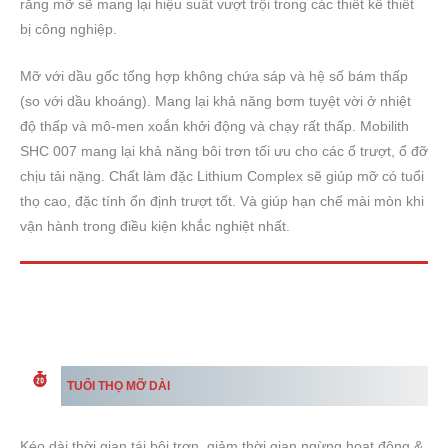
rằng mỡ sẽ mang lại hiệu suất vượt trội trong các thiết kế thiết
bị công nghiệp.
Mỡ với dầu gốc tổng hợp không chứa sáp và hệ số bám thấp
(so với dầu khoáng). Mang lại khả năng bơm tuyệt vời ở nhiệt
độ thấp và mô-men xoắn khởi động và chạy rất thấp. Mobilith
SHC 007 mang lại khả năng bôi trơn tối ưu cho các ổ trượt, ổ đỡ
chịu tải nặng. Chất làm đặc Lithium Complex sẽ giúp mỡ có tuổi
thọ cao, đặc tính ổn định trượt tốt. Và giúp hạn chế mài mòn khi
vận hành trong điều kiện khắc nghiệt nhất.
TUỔI THỌ MỠ DÀI
Kéo dài thời gian tái bôi trơn, giảm thời gian ngừng hoạt động &