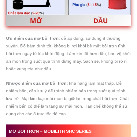
Ưu điểm của mỡ bôi trơn
: dễ áp dụng, sử dụng ít thường
xuyên. Độ bám dính tốt, không bị rơi khỏi bề mặt bôi trơn tĩnh,
bôi trơn ngay từ lúc khởi động. Làm kín tốt hơn dầu, bảo vệ khỏi
ăn mòn trong suốt quá trình dừng máy. Sạch sẽ, không bị rò rỉ
hoặc vung tóe như dầu.
Nhược điểm của mỡ bôi trơn
: khả năng làm mát thấp. Dễ
nhiễm bẩn, cần lưu ý để tránh nhiễm bẩn trong suốt quá trình
lưu trữ. Mạt kim loại mài mòn bị giữ lại trong chất bôi trơn. Chất
nhiễm bẩn có thể làm tăng sự mài mòn. Hạn chế không thể sử
dụng cho các ổ trục tốc độ cao.
MỠ BÔI TRƠN –
MOBILITH SHC
SERIES