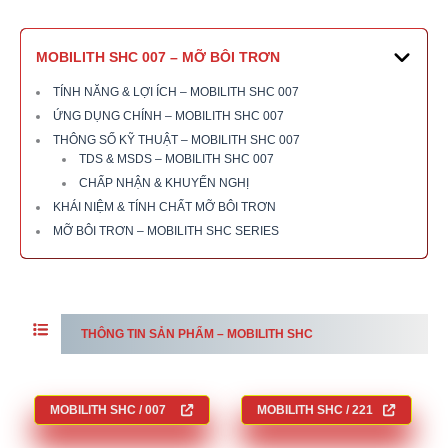
MOBILITH SHC 007 – MỠ BÔI TRƠN
TÍNH NĂNG & LỢI ÍCH – MOBILITH SHC 007
ỨNG DỤNG CHÍNH – MOBILITH SHC 007
THÔNG SỐ KỸ THUẬT – MOBILITH SHC 007
TDS & MSDS – MOBILITH SHC 007
CHẤP NHẬN & KHUYẾN NGHỊ
KHÁI NIỆM & TÍNH CHẤT MỠ BÔI TRƠN
MỠ BÔI TRƠN – MOBILITH SHC SERIES
THÔNG TIN SẢN PHẨM – MOBILITH SHC
MOBILITH SHC / 007
MOBILITH SHC / 221