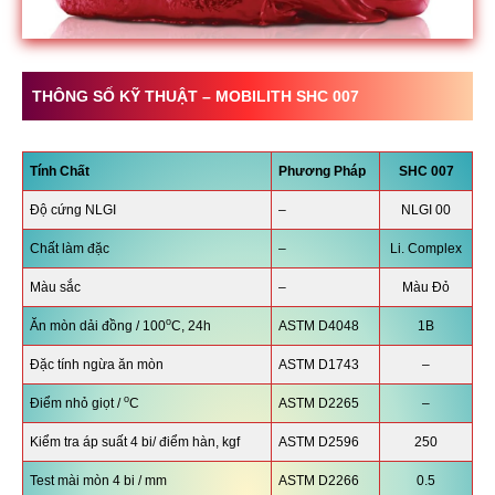
THÔNG SỐ KỸ THUẬT –
MOBILITH SHC 007
Tính Chất
Phương Pháp
SHC
007
Độ cứng NLGI
–
NLGI 00
Chất làm đặc
–
Li. Complex
Màu sắc
–
Màu Đỏ
o
Ăn mòn dải đồng / 100
C, 24h
ASTM D4048
1B
Đặc tính ngừa ăn mòn
ASTM D1743
–
o
Điểm nhỏ giọt /
C
ASTM D2265
–
Kiểm tra áp suất 4 bi/ điểm hàn, kgf
ASTM D2596
250
Test mài mòn 4 bi / mm
ASTM D2266
0.5