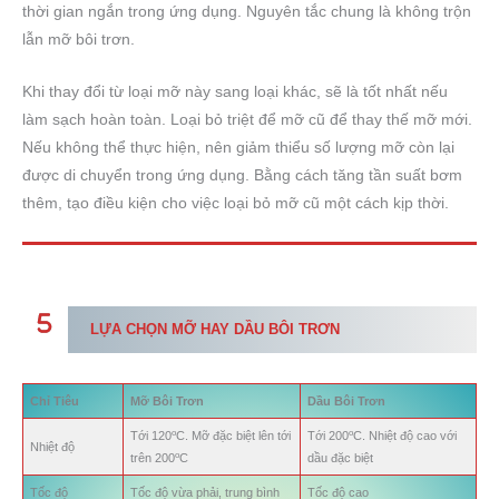
thời gian ngắn trong ứng dụng. Nguyên tắc chung là không trộn
lẫn mỡ bôi trơn.
Khi thay đổi từ loại mỡ này sang loại khác, sẽ là tốt nhất nếu
làm sạch hoàn toàn. Loại bỏ triệt để mỡ cũ để thay thế mỡ mới.
Nếu không thể thực hiện, nên giảm thiểu số lượng mỡ còn lại
được di chuyển trong ứng dụng. Bằng cách tăng tần suất bơm
thêm, tạo điều kiện cho việc loại bỏ mỡ cũ một cách kịp thời.
LỰA CHỌN MỠ HAY DẦU BÔI TRƠN
Chỉ Tiêu
Mỡ Bôi Trơn
Dầu Bôi Trơn
o
o
Tới 120
C. Mỡ đặc biệt lên tới
Tới 200
C. Nhiệt độ cao với
Nhiệt độ
o
trên 200
C
dầu đặc biệt
Tốc độ
Tốc độ vừa phải, trung bình
Tốc độ cao