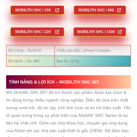
MOBILITH SHC / 100
MOBILITH SHC / 460
MOBILITH SHC / 220
MOBILITH SHC / 1500
Độ Cứng – NLGI 00
Chất Làm Đặc: Lithium Complex
Độ Nhớt – VG: 460
Bao Bì: 16 Kg
TÍNH NĂNG & LỢI ÍCH –
MOBILITH SHC 007
Mỡ Mobilith SHC 007 đã trở thành sản phẩm được lựa chọn &
tin dùng trong nhiều ngành công nghiệp. Điều đó dựa trên chất
lượng vượt trội, độ tin cậy, tính linh hoạt và lợi ích hiệu suất. Yếu
tố quan trọng trong sự phát triển của Mobilith SHC Series là sự
liên hệ chặt chẽ. Giữa các nhà khoa học, chuyên gia ứng dụng
của Mobil với các nhà sản xuất thiết bị gốc (OEM). Để đảm bảo