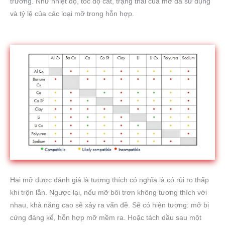
trường. Như nhiệt độ, tốc độ cắt, trạng thái của mỡ đã sử dụng
và tỷ lệ của các loại mỡ trong hỗn hợp.
Hai mỡ được đánh giá là tương thích có nghĩa là có rủi ro thấp
khi trộn lẫn. Ngược lại, nếu mỡ bôi trơn không tương thích với
nhau, khả năng cao sẽ xảy ra vấn đề. Sẽ có hiện tượng: mỡ bị
cứng đáng kể, hỗn hợp mỡ mềm ra. Hoặc tách dầu sau một