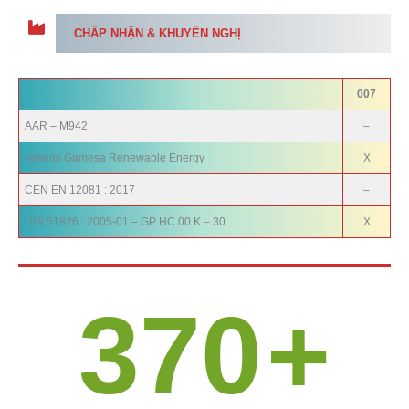
CHẤP NHẬN & KHUYẾN NGHỊ
007
AAR – M942
–
iemens Gamesa Renewable Energy
X
CEN EN 12081 : 2017
–
DIN 51826 : 2005-01 – GP HC 00 K – 30
X
370
+