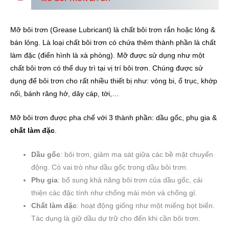
Mỡ bôi trơn (Grease Lubricant) là chất bôi trơn rắn hoặc lỏng &
bán lỏng. Là loại chất bôi trơn có chứa thêm thành phần là chất
làm đặc (điển hình là xà phòng). Mỡ được sử dụng như một
chất bôi trơn có thể duy trì tại vị trí bôi trơn. Chúng được sử
dụng để bôi trơn cho rất nhiều thiết bị như: vòng bi, ổ trục, khớp
nối, bánh răng hở, dây cáp, tời,…
Mỡ bôi trơn được pha chế với 3 thành phần: dầu gốc, phụ gia &
chất làm đặc
.
Dầu gốc
: bôi trơn, giảm ma sát giữa các bề mặt chuyển
động. Có vai trò như dầu gốc trong dầu bôi trơn.
Phụ gia
: bổ sung khả năng bôi trơn của dầu gốc, cải
thiện các đặc tính như chống mài mòn và chống gỉ.
Chất làm đặc
: hoạt động giống như một miếng bọt biển.
Tác dụng là giữ dầu dự trữ cho đến khi cần bôi trơn.