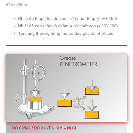
đến thiết bị.
Nhiệt độ thấp / tốc độ cao = độ nhớt thấp (< VG 150).
Nhiệt độ cao / tốc độ chậm = độ nhớt cao (> VG 220).
Tải nặng thường dùng mỡ có dầu gốc độ nhớt cao.
ĐỘ CỨNG / ĐỘ XUYÊN KIM – NLGI