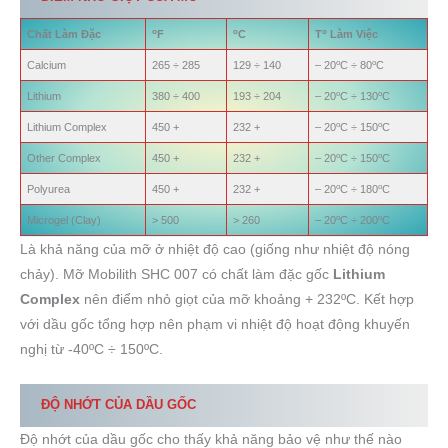
o
o
o
Chất Làm Đặc
F
C
T
Làm Việc
o
o
Calcium
265 ÷ 285
129 ÷ 140
– 20
C ÷ 80
C
o
o
Lithium
380 ÷ 400
193 ÷ 204
– 20
C ÷ 130
C
o
o
Lithium Complex
450 +
232 +
– 20
C ÷ 150
C
o
o
Other Complex
450 +
232 +
– 20
C ÷ 150
C
o
o
Polyurea
450 +
232 +
– 20
C ÷ 180
C
o
o
Microgel (Clay)
> 500
> 260
– 20
C ÷ 200
C
Là khả năng của mỡ ở nhiệt độ cao (giống như nhiệt độ nóng
chảy). Mỡ Mobilith SHC 007 có chất làm đặc gốc
Lithium
Complex
nên điểm nhỏ giọt của mỡ khoảng + 232ºC. Kết hợp
với dầu gốc tổng hợp nên phạm vi nhiệt độ hoạt động khuyến
nghị từ -40ºC ÷ 150ºC.
ĐỘ NHỚT CỦA DẦU GỐC
Độ nhớt của dầu gốc cho thấy khả năng bảo vệ như thế nào