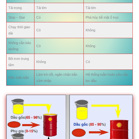
Tải trọng
Tải lớn
Tải lớn
Stop – Star
Có
Phá hủy bề mặt ổ trục
Chạy thời gian
Có
Không
dài
Không cần bảo
Có
Không
dưỡng
Bôi trơn trung
Không
Có
tâm
Làm kín tốt, ngăn chặn bẩn
Hệ thống tuần hoàn yêu cầu
Điều kiện bẩn
xâm nhập
lọc dầu