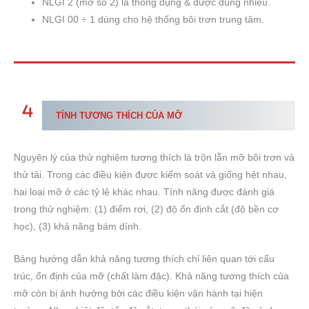
NLGI 2 (mỡ số 2) là thông dụng & được dùng nhiều.
NLGI 00 ÷ 1 dùng cho hệ thống bôi trơn trung tâm.
TÍNH TƯƠNG THÍCH CỦA MỠ
Nguyên lý của thử nghiệm tương thích là trộn lẫn mỡ bôi trơn và
thử tải. Trong các điều kiện được kiểm soát và giống hệt nhau,
hai loại mỡ ở các tỷ lệ khác nhau. Tính năng được đánh giá
trong thử nghiệm: (1) điểm rơi, (2) độ ổn định cắt (độ bền cơ
học), (3) khả năng bám dính.
Bảng hướng dẫn khả năng tương thích chỉ liên quan tới cấu
trúc, ổn định của mỡ (chất làm đặc). Khả năng tương thích của
mỡ còn bị ảnh hưởng bởi các điều kiện vận hành tại hiện