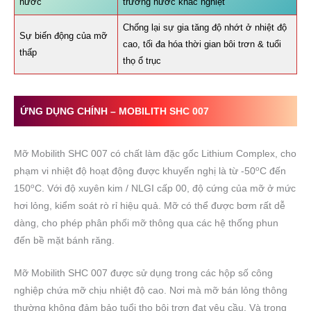
nước
trường nước khắc nghiệt
Chống lại sự gia tăng độ nhớt ở nhiệt độ
Sự biến động của mỡ
cao, tối đa hóa thời gian bôi trơn & tuổi
thấp
thọ ổ trục
ỨNG DỤNG CHÍNH –
MOBILITH SHC 007
Mỡ Mobilith SHC 007 có chất làm đặc gốc Lithium Complex, cho
o
phạm vi nhiệt độ hoạt động được khuyến nghị là từ -50
C đến
o
150
C. Với độ xuyên kim / NLGI cấp 00, độ cứng của mỡ ở mức
hơi lỏng, kiểm soát rò rỉ hiệu quả. Mỡ có thể được bơm rất dễ
dàng, cho phép phân phối mỡ thông qua các hệ thống phun
đến bề mặt bánh răng.
Mỡ Mobilith SHC 007 được sử dụng trong các hộp số công
nghiệp chứa mỡ chịu nhiệt độ cao. Nơi mà mỡ bán lỏng thông
thường không đảm bảo tuổi thọ bôi trơn đạt yêu cầu. Và trong