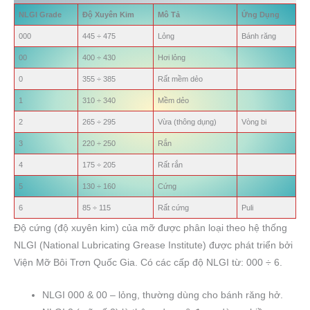
NLGI Grade
Độ Xuyên Kim
Mô Tả
Ứng Dụng
000
445 ÷ 475
Lỏng
Bánh răng
00
400 ÷ 430
Hơi lỏng
0
355 ÷ 385
Rất mềm dẻo
1
310 ÷ 340
Mềm dẻo
2
265 ÷ 295
Vừa (thông dụng)
Vòng bi
3
220 ÷ 250
Rắn
4
175 ÷ 205
Rất rắn
5
130 ÷ 160
Cứng
6
85 ÷ 115
Rất cứng
Puli
Độ cứng (độ xuyên kim) của mỡ được phân loại theo hệ thống
NLGI (National Lubricating Grease Institute) được phát triển bởi
Viện Mỡ Bôi Trơn Quốc Gia. Có các cấp độ NLGI từ: 000 ÷ 6.
NLGI 000 & 00 – lỏng, thường dùng cho bánh răng hở.