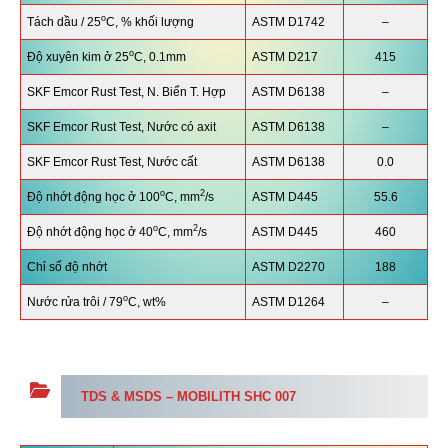
o
Tách dầu / 25
C, % khối lượng
ASTM D1742
–
o
Độ xuyên kim ở 25
C, 0.1mm
ASTM D217
415
SKF Emcor Rust Test, N. Biển T. Hợp
ASTM D6138
–
SKF Emcor Rust Test, Nước có axit
ASTM D6138
–
SKF Emcor Rust Test, Nước cất
ASTM D6138
0.0
o
2
Độ nhớt động học ở 100
C, mm
/s
ASTM D445
55.6
o
2
Độ nhớt động học ở 40
C, mm
/s
ASTM D445
460
Chỉ số độ nhớt
ASTM D2270
188
o
Nước rửa trôi / 79
C, wt%
ASTM D1264
–
TDS & MSDS –
MOBILITH SHC
007