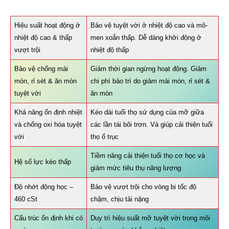
Hiệu suất hoạt động ở
Bảo vệ tuyệt vời ở nhiệt độ cao và mô-
nhiệt độ cao & thấp
men xoắn thấp. Dễ dàng khởi động ở
vượt trội
nhiệt độ thấp
Bảo vệ chống mài
Giảm thời gian ngừng hoạt động. Giảm
mòn, rỉ sét & ăn mòn
chi phí bảo trì do giảm mài mòn, rỉ sét &
tuyệt vời
ăn mòn
Khả năng ổn định nhiệt
Kéo dài tuổi thọ sử dụng của mỡ giữa
và chống oxi hóa tuyệt
các lần tái bôi trơn. Và giúp cải thiện tuổi
vời
thọ ổ trục
Tiềm năng cải thiện tuổi thọ cơ học và
Hệ số lực kéo thấp
giảm mức tiêu thụ năng lượng
Độ nhớt động học –
Bảo vệ vượt trội cho vòng bi tốc độ
460 cSt
chậm, chịu tải nặng
Cấu trúc ổn định khi có
Duy trì hiệu suất mỡ tuyệt vời trong môi