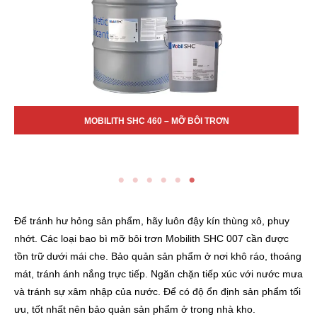
– MỠ BÔI TRƠN
MOBILITH SHC 007 – MỠ 
Để tránh hư hỏng sản phẩm, hãy luôn đậy kín thùng xô, phuy
nhớt. Các loại bao bì mỡ bôi trơn Mobilith SHC 007 cần được
tồn trữ dưới mái che. Bảo quản sản phẩm ở nơi khô ráo, thoáng
mát, tránh ánh nắng trực tiếp. Ngăn chặn tiếp xúc với nước mưa
và tránh sự xâm nhập của nước. Để có độ ổn định sản phẩm tối
ưu, tốt nhất nên bảo quản sản phẩm ở trong nhà kho.