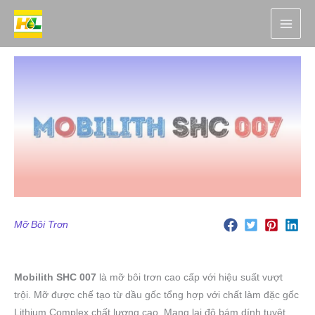
Nhảy
tới
nội
dung
Mỡ Bôi Trơn
Mobilith SHC 007
là mỡ bôi trơn cao cấp với hiệu suất vượt
trội. Mỡ được chế tạo từ dầu gốc tổng hợp với chất làm đặc gốc
Lithium Complex chất lượng cao. Mang lại độ bám dính tuyệt