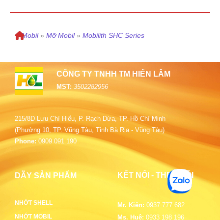
»
Mobil
»
Mỡ Mobil
»
Mobilith SHC Series
CÔNG TY TNHH TM HIỂN LÂM
MST:
3502282956
215/8D Lưu Chí Hiếu, P. Rạch Dừa, TP. Hồ Chí Minh
(Phường 10, TP. Vũng Tàu, Tỉnh Bà Rịa - Vũng Tàu)
Phone:
0909 091 190
KẾT NỐI - THEO DÕI
DÃY SẢN PHẨM
NHỚT SHELL
Mr. Kiên:
0937 777 682
NHỚT MOBIL
Ms. Huệ:
0933 198 196