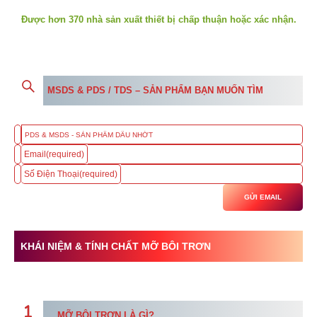
Được hơn 370 nhà sản xuất thiết bị chấp thuận hoặc xác nhận.
MSDS & PDS / TDS – SẢN PHẨM BẠN MUỐN TÌM
Email
(required)
Số Điện Thoại
(required)
GỬI EMAIL
KHÁI NIỆM & TÍNH CHẤT MỠ BÔI TRƠN
MỠ BÔI TRƠN LÀ GÌ?