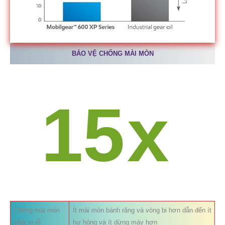
BẢO VỆ CHỐNG MÀI MÒN
15
x
Chống mài mòn
Ít mài mòn bánh răng và vòng bi hơn dẫn đến ít
khỏi vi rỗ
hư hỏng và ít dừng máy hơn