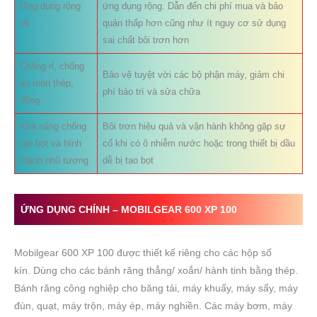
Ứng dụng rộng
ứng dụng rộng. Dẫn đến chi phí mua và bảo
rãi
quản thấp hơn cũng như ít nguy cơ sử dụng
sai chất bôi trơn hơn
Chống rỉ, chống
Bảo vệ tuyệt vời các bộ phận máy, giảm chi
ăn mòn thép,
phí bảo trì và sửa chữa
đồng
Khả năng chống
Bôi trơn hiệu quả và vận hành không gặp sự
tạo bọt và hình
cố khi có ô nhiễm nước hoặc trong thiết bị dầu
thành nhũ tương
dễ bị tạo bọt
ỨNG DỤNG CHÍNH –
MOBILGEAR 600 XP 100
Mobilgear 600 XP 100 được thiết kế riêng cho các hộp số
kín. Dùng cho các bánh răng thẳng/ xoắn/ hành tinh bằng thép.
Bánh răng công nghiệp cho băng tải, máy khuấy, máy sấy, máy
đùn, quạt, máy trộn, máy ép, máy nghiền. Các máy bơm, máy