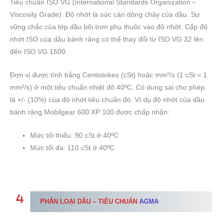
Tiêu chuẩn ISO VG (International Standards Organization –
Viscosity Grade). Độ nhớt là sức cản dòng chảy của dầu. Sự
vững chắc của lớp dầu bôi trơn phụ thuộc vào độ nhớt. Cấp độ
nhớt ISO của dầu bánh răng có thể thay đổi từ ISO VG 32 lên
đến ISO VG 1500.
Đơn vị được tính bằng Centistokes (cSt) hoặc mm²/s (1 cSt = 1
mm²/s) ở một tiêu chuẩn nhiệt đô 40ºC. Có dung sai cho phép
là +/- (10%) của độ nhớt tiêu chuẩn đó. Ví dụ độ nhớt của dầu
bánh răng Mobilgear 600 XP 100 được chấp nhận:
Mức tối thiểu: 90 cSt ở 40ºC
Mức tối đa: 110 cSt ở 40ºC
PHÂN LOẠI DẦU – TIÊU CHUẨN
AGMA