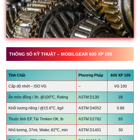
THÔNG SỐ KỸ THUẬT –
MOBILGEAR 600 XP 100
Tính Chất
Phương Pháp
600 XP 100
Cấp độ nhớt – ISO VG
–
VG 100
o
Ăn mòn đồng / 3h, @100
C, Rating
ASTM D130
1B
o
Khối lượng riêng / @15.6
C, kg/l
ASTM D4052
0.88
Thuộc tính EP, Tải Timken OK, lb
ASTM D2782
65
o
Nhũ tương, 37mL Water, 82
C, min
ASTM D1401
30