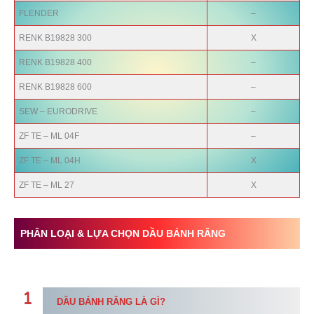
FLENDER
–
RENK B19828 300
X
RENK B19828 400
–
RENK B19828 600
–
SEW – EURODRIVE
–
ZF TE – ML 04F
–
ZF TE – ML 04H
X
ZF TE – ML 27
X
PHÂN LOẠI & LỰA CHỌN DẦU BÁNH RĂNG
DẦU BÁNH RĂNG LÀ GÌ?