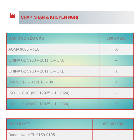
CHẤP NHẬN & KHUYẾN NGHỊ
ĐÁP ỨNG YÊU CẦU
600 XP 100
AGMA 9005 – F16
X
CHINA GB 5903 – 2011, L – CKC
–
CHINA GB 5903 – 2011, L – CKD
X
DIN 51517 – 3 : 2018 – 09
X
ISO L – CKC (ISO 12925 – 1 : 2024)
–
ISO L – CKD (ISO 12925 – 1 : 2024)
X
PHÊ DUYỆT
600 XP 100
Bundeswehr TL 9159-0105
–