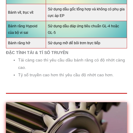
Sử dụng dầu gốc tổng hợp và không có phụ gia
Bánh vít, trục vít
cực áp EP
Bánh răng Hypoid
Sử dụng dầu đáp ứng tiêu chuẩn GL-4 hoặc
của bộ vi sai
GL-5
Bánh răng hở
Sử dụng mỡ để bôi trơn trực tiếp
ĐẶC TÍNH TẢI & TỈ SỐ TRUYỀN
Tải càng cao thì yêu cầu dầu bánh răng có độ nhớt càng
cao.
Tỷ số truyền cao hơn thì yêu cầu độ nhớt cao hơn.