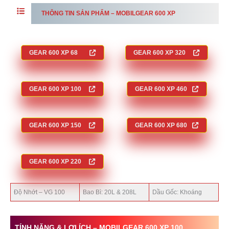
THÔNG TIN SẢN PHẨM –
MOBILGEAR 600 XP
GEAR 600 XP
68
GEAR 600 XP
320
GEAR 600 XP
100
GEAR 600 XP
460
GEAR 600 XP
150
GEAR 600 XP
680
GEAR 600 XP
220
Độ Nhớt – VG 100
Bao Bì: 20L & 208L
Dầu Gốc: Khoáng
TÍNH NĂNG & LỢI ÍCH –
MOBILGEAR 600 XP 100