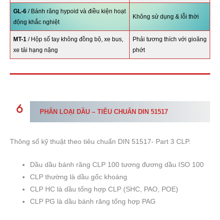
GL-6
/ Bánh răng hypoid và điều kiện hoạt
Không sử dụng & lỗi thời
động khắc nghiệt
MT-1
/ Hộp số tay không đồng bộ, xe bus,
Phải tương thích với gioăng
xe tải hạng nặng
phớt
PHÂN LOẠI DẦU
– TIÊU CHUẨN DIN 51517
Thông số kỹ thuật theo tiêu chuẩn DIN 51517- Part 3 CLP.
Dầu dầu bánh răng CLP 100 tương đương dầu ISO 100
CLP thường là dầu gốc khoáng
CLP HC là dầu tổng hợp CLP (SHC, PAO, POE)
CLP PG là dầu bánh răng tổng hợp PAG