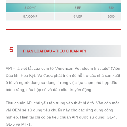
8 COMP
8 EP
680
8 A COMP
8 A EP
1000
PHÂN LOẠI DẦU
– TIÊU CHUẨN API
API – là viết tắt của cụm từ “American Petroleum Institute” (Viện
Dầu khí Hoa Kỳ). Và được phát triển để hỗ trợ các nhà sản xuất
ô tô và người dùng sử dụng. Trong việc lựa chọn phù hợp dầu
bánh răng, dầu hộp số và dầu cầu, truyền động.
Tiêu chuẩn API chủ yếu tập trung vào thiết bị ô tô. Vẫn còn một
vài OEM sẽ sử dụng tiêu chuẩn này cho các ứng dụng công
nghiệp. Hiện tại chỉ có ba tiêu chuẩn API được sử dụng: GL-4,
GL-5 và MT-1.