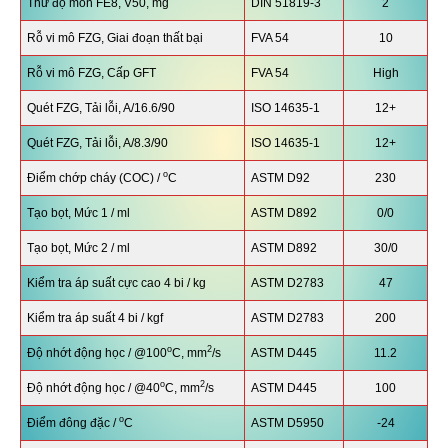
Thử độ mòn FE8, V50, mg
DIN 51819-3
2
Rỗ vi mô FZG, Giai đoạn thất bại
FVA 54
10
Rỗ vi mô FZG, Cấp GFT
FVA 54
High
Quét FZG, Tải lỗi, A/16.6/90
ISO 14635-1
12+
Quét FZG, Tải lỗi, A/8.3/90
ISO 14635-1
12+
o
Điểm chớp cháy (COC) /
C
ASTM D92
230
Tạo bọt, Mức 1 / ml
ASTM D892
0/0
Tạo bọt, Mức 2 / ml
ASTM D892
30/0
Kiểm tra áp suất cực cao 4 bi / kg
ASTM D2783
47
Kiểm tra áp suất 4 bi / kgf
ASTM D2783
200
o
2
Độ nhớt động học / @100
C, mm
/s
ASTM D445
11.2
o
2
Độ nhớt động học / @40
C, mm
/s
ASTM D445
100
o
Điểm đông đặc /
C
ASTM D5950
-24