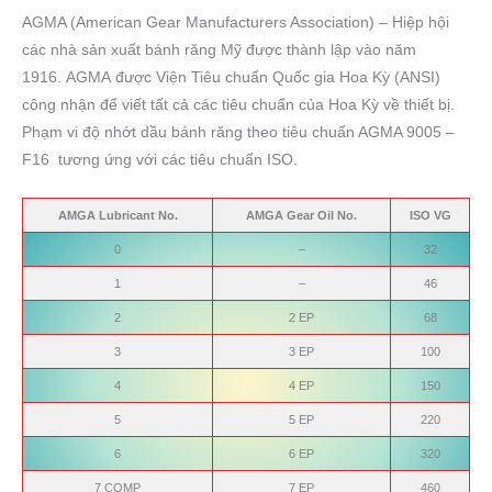
AGMA (American Gear Manufacturers Association) – Hiệp hội
các nhà sản xuất bánh răng Mỹ được thành lập vào năm
1916. AGMA được Viện Tiêu chuẩn Quốc gia Hoa Kỳ (ANSI)
công nhận để viết tất cả các tiêu chuẩn của Hoa Kỳ về thiết bị.
Phạm vi độ nhớt dầu bánh răng theo tiêu chuẩn AGMA 9005 –
F16 tương ứng với các tiêu chuẩn ISO.
AMGA Lubricant No.
AMGA Gear Oil No.
ISO VG
0
–
32
1
–
46
2
2 EP
68
3
3 EP
100
4
4 EP
150
5
5 EP
220
6
6 EP
320
7 COMP
7 EP
460