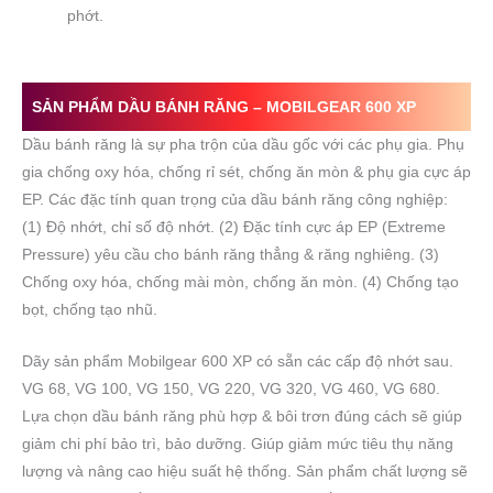
phớt.
SẢN PHẨM DẦU BÁNH RĂNG –
MOBILGEAR 600 XP
Dầu bánh răng là sự pha trộn của dầu gốc với các phụ gia. Phụ
gia chống oxy hóa, chống rỉ sét, chống ăn mòn & phụ gia cực áp
EP. Các đặc tính quan trọng của dầu bánh răng công nghiệp:
(1) Độ nhớt, chỉ số độ nhớt. (2) Đặc tính cực áp EP (Extreme
Pressure) yêu cầu cho bánh răng thẳng & răng nghiêng. (3)
Chống oxy hóa, chống mài mòn, chống ăn mòn. (4) Chống tạo
bọt, chống tạo nhũ.
Dãy sản phẩm Mobilgear 600 XP có sẵn các cấp độ nhớt sau.
VG 68, VG 100, VG 150, VG 220, VG 320, VG 460, VG 680.
Lựa chọn dầu bánh răng phù hợp & bôi trơn đúng cách sẽ giúp
giảm chi phí bảo trì, bảo dưỡng. Giúp giảm mức tiêu thụ năng
lượng và nâng cao hiệu suất hệ thống. Sản phẩm chất lượng sẽ