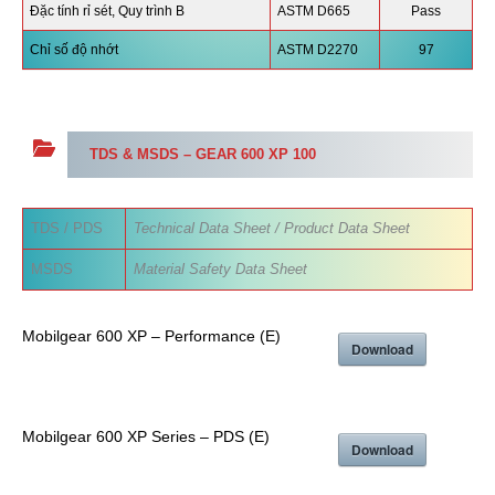
Đặc tính rỉ sét, Quy trình B
ASTM D665
Pass
Chỉ số độ nhớt
ASTM D2270
97
TDS & MSDS –
GEAR 600 XP 100
TDS / PDS
Technical Data Sheet / Product Data Sheet
MSDS
Material Safety Data Sheet
Mobilgear 600 XP – Performance (E)
Download
Mobilgear 600 XP Series – PDS (E)
Download