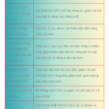
Giảm vết cào
Cải thiện tới 22% tuổi thọ vòng bi, giảm chi phí
xước từ các hạt
thay thế & nâng cao năng suất
cặn rắn
Bảo vệ chống
Tuổi thọ ổ trục được cải thiện dẫn đến năng
mài mòn ổ trục
suất cao hơn
Khả năng tương
Giảm rò rỉ, tiêu hao dầu và xâm nhập ô nhiễm.
thích vượt trội
Giúp giảm thiểu việc bảo trì, tăng độ tin cậy
với nhiều loại vật
của hộp số và năng suất cao hơn
liệu làm kín
Chống oxy hóa
Giúp kéo dài tuổi thọ của dầu, giảm chi phí
dầu & ứng suất
chất bôi trơn cũng như giảm thời gian ngừng
nhiệt tuyệt vời
máy theo lịch trình
Chống tạo bùn và
Hệ thống sạch hơn và giảm chi phí bảo trì và
cặn bẩn
sửa chữa
Cần ít loại chất bôi trơn hơn do có phạm vi