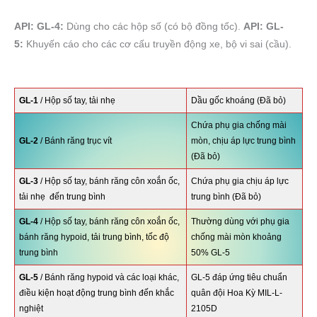
API: GL-4:
Dùng cho các hộp số (có bộ đồng tốc).
API: GL-
5:
Khuyến cáo cho các cơ cấu truyền động xe, bộ vi sai (cầu).
GL-1
/ Hộp số tay, tải nhẹ
Dầu gốc khoáng (Đã bỏ)
Chứa phụ gia chống mài
GL-2
/ Bánh răng trục vít
mòn, chịu áp lực trung bình
(Đã bỏ)
GL-3
/ Hộp số tay, bánh răng côn xoắn ốc,
Chứa phụ gia chịu áp lực
tải nhẹ đến trung bình
trung bình (Đã bỏ)
GL-4
/ Hộp số tay, bánh răng côn xoắn ốc,
Thường dùng với phụ gia
bánh răng hypoid, tải trung bình, tốc độ
chống mài mòn khoảng
trung bình
50% GL-5
GL-5
/ Bánh răng hypoid và các loại khác,
GL-5 đáp ứng tiêu chuẩn
điều kiện hoạt động trung bình đến khắc
quân đội Hoa Kỳ MIL-L-
nghiệt
2105D