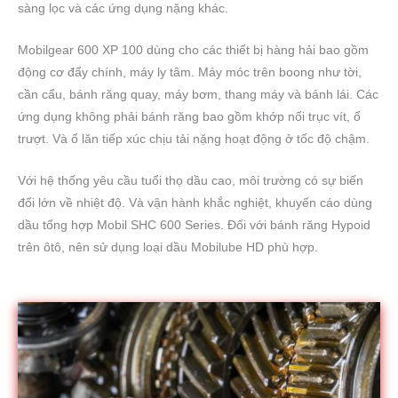
sàng lọc và các ứng dụng nặng khác.
Mobilgear 600 XP 100 dùng cho các thiết bị hàng hải bao gồm
động cơ đẩy chính, máy ly tâm. Máy móc trên boong như tời,
cần cẩu, bánh răng quay, máy bơm, thang máy và bánh lái. Các
ứng dụng không phải bánh răng bao gồm khớp nối trục vít, ổ
trượt. Và ổ lăn tiếp xúc chịu tải nặng hoạt động ở tốc độ chậm.
Với hệ thống yêu cầu tuổi thọ dầu cao, môi trường có sự biến
đổi lớn về nhiệt độ. Và vận hành khắc nghiệt, khuyến cáo dùng
dầu tổng hợp Mobil SHC 600 Series. Đối với bánh răng Hypoid
trên ôtô, nên sử dụng loại dầu Mobilube HD phù hợp.