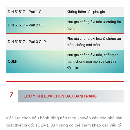
DIN 51517 – Part 1 C
Không thêm các phụ gia.
Phụ gia chống ôxi hóa & chống ăn
DIN 51517 – Part 2 CL
mòn.
Phụ gia chống ôxi hóa & chống ăn
DIN 51517 – Part 3 CLP
mòn, chống mài mòn.
Phụ gia chống ôxi hóa, chống ăn
CGLP
mòn, chống mài mòn và cải thiện
độ trượt.
LƯU Ý KHI LỰA CHỌN DẦU BÁNH RĂNG
Việc lựa chọn dầu bánh răng nên theo khuyến cáo của nhà sản
xuất thiết bị gốc (OEM). Bạn cũng có thể tham khảo các yếu tố