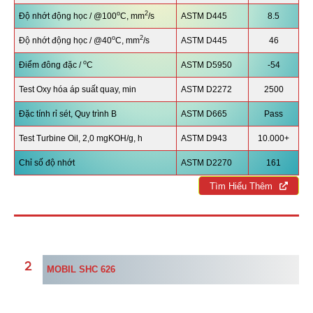
o
2
Độ nhớt động học / @100
C, mm
/s
ASTM D445
8.5
o
2
Độ nhớt động học / @40
C, mm
/s
ASTM D445
46
o
Điểm đông đặc /
C
ASTM D5950
-54
Test Oxy hóa áp suất quay, min
ASTM D2272
2500
Đặc tính rỉ sét, Quy trình B
ASTM D665
Pass
Test Turbine Oil, 2,0 mgKOH/g, h
ASTM D943
10.000+
Chỉ số độ nhớt
ASTM D2270
161
Tìm Hiểu Thêm
MOBIL SHC 626