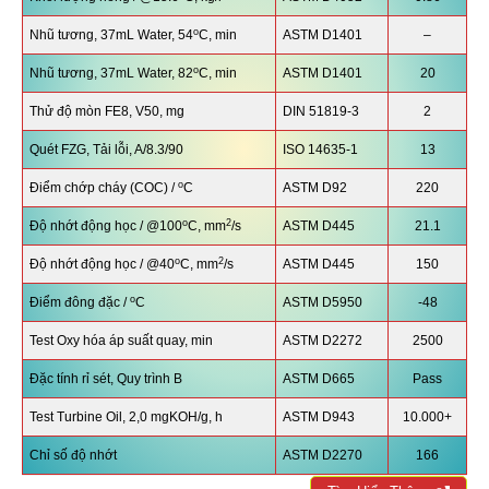
o
Nhũ tương, 37mL Water, 54
C, min
ASTM D1401
–
o
Nhũ tương, 37mL Water, 82
C, min
ASTM D1401
20
Thử độ mòn FE8, V50, mg
DIN 51819-3
2
Quét FZG, Tải lỗi, A/8.3/90
ISO 14635-1
13
o
Điểm chớp cháy (COC) /
C
ASTM D92
220
o
2
Độ nhớt động học / @100
C, mm
/s
ASTM D445
21.1
o
2
Độ nhớt động học / @40
C, mm
/s
ASTM D445
150
o
Điểm đông đặc /
C
ASTM D5950
-48
Test Oxy hóa áp suất quay, min
ASTM D2272
2500
Đặc tính rỉ sét, Quy trình B
ASTM D665
Pass
Test Turbine Oil, 2,0 mgKOH/g, h
ASTM D943
10.000+
Chỉ số độ nhớt
ASTM D2270
166