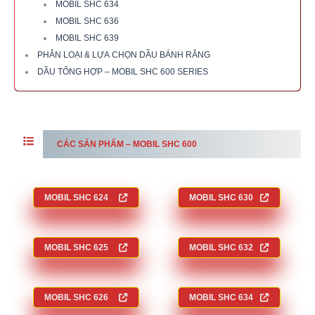
MOBIL SHC 634
MOBIL SHC 636
MOBIL SHC 639
PHÂN LOẠI & LỰA CHỌN DẦU BÁNH RĂNG
DẦU TỔNG HỢP – MOBIL SHC 600 SERIES
CÁC SẢN PHẨM – MOBI
L SHC 600
MOBIL
SHC 6
24
MOBIL
SHC 6
30
MOBIL
SHC 6
25
MOBIL
SHC 6
32
MOBIL
SHC 6
26
MOBIL
SHC 6
34