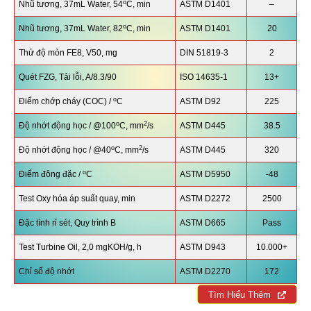
o
Nhũ tương, 37mL Water, 54
C, min
ASTM D1401
–
o
Nhũ tương, 37mL Water, 82
C, min
ASTM D1401
20
Thử độ mòn FE8, V50, mg
DIN 51819-3
2
Quét FZG, Tải lỗi, A/8.3/90
ISO 14635-1
13+
o
Điểm chớp cháy (COC) /
C
ASTM D92
225
o
2
Độ nhớt động học / @100
C, mm
/s
ASTM D445
38.5
o
2
Độ nhớt động học / @40
C, mm
/s
ASTM D445
320
o
Điểm đông đặc /
C
ASTM D5950
-48
Test Oxy hóa áp suất quay, min
ASTM D2272
2500
Đặc tính rỉ sét, Quy trình B
ASTM D665
Pass
Test Turbine Oil, 2,0 mgKOH/g, h
ASTM D943
10.000+
Chỉ số độ nhớt
ASTM D2270
172
Tìm Hiểu Thêm