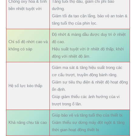
Chống oxy hóa & tính
Tăng tuổi thọ dầu, giảm chi phí bảo
bền nhiệt tuyệt vời
dưỡng.
Giảm tối đa tạo cặn lắng, bảo vệ an toàn &
tăng tuổi thọ của phin lọc.
Độ nhớt & màng dầu được duy trì ở nhiệt
Chỉ số độ nhớt cao và
độ cao.
không có sáp
Hiệu suất tuyệt vời ở nhiệt độ thấp, khởi
động với nhiệt độ âm.
Giảm ma sát & tăng hiệu suất trong các
cơ cấu trượt, truyền động bánh răng.
Giảm sự tiêu thụ điện & nhiệt độ hoạt động
Hệ số lực kéo thấp
ổn định.
Giúp giảm thiểu các ảnh hưởng của vi
trượt trong ổ lăn.
Giúp bảo vệ và tăng tuổi thọ của thiết bị.
Khả năng chịu tải cao
Giảm thiểu sự dừng máy đột ngột & tăng
thời gian hoạt động thiết bị.