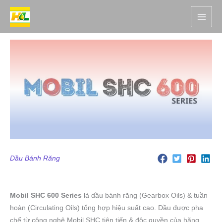
Nhảy
tới
nội
dung
Dầu Bánh Răng
Mobil SHC 600
Series
là dầu bánh răng (Gearbox Oils) & tuần
hoàn (Circulating Oils) tổng hợp hiệu suất cao. Dầu được pha
chế từ công nghệ Mobil SHC tiên tiến & độc quyền của hãng.