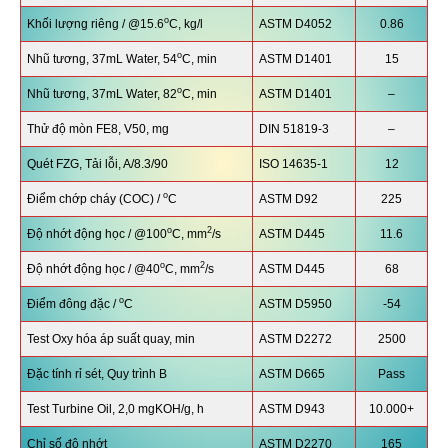
o
Khối lượng riêng / @15.6
C, kg/l
ASTM D4052
0.86
o
Nhũ tương, 37mL Water, 54
C, min
ASTM D1401
15
o
Nhũ tương, 37mL Water, 82
C, min
ASTM D1401
–
Thử độ mòn FE8, V50, mg
DIN 51819-3
–
Quét FZG, Tải lỗi, A/8.3/90
ISO 14635-1
12
o
Điểm chớp cháy (COC) /
C
ASTM D92
225
o
2
Độ nhớt động học / @100
C, mm
/s
ASTM D445
11.6
o
2
Độ nhớt động học / @40
C, mm
/s
ASTM D445
68
o
Điểm đông đặc /
C
ASTM D5950
-54
Test Oxy hóa áp suất quay, min
ASTM D2272
2500
Đặc tính rỉ sét, Quy trình B
ASTM D665
Pass
Test Turbine Oil, 2,0 mgKOH/g, h
ASTM D943
10.000+
Chỉ số độ nhớt
ASTM D2270
165