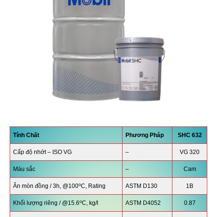
Tính Chất
Phương Pháp
SHC 632
Cấp độ nhớt – ISO VG
–
VG 320
Màu sắc
–
Cam
o
Ăn mòn đồng / 3h, @100
C, Rating
ASTM D130
1B
o
Khối lượng riêng / @15.6
C, kg/l
ASTM D4052
0.87