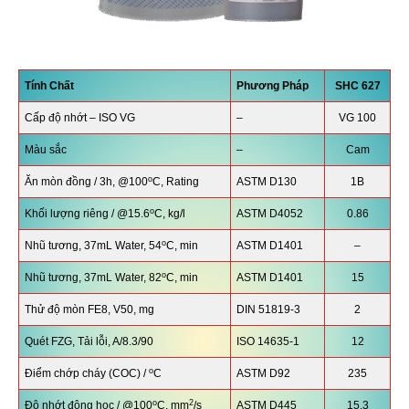
Tính Chất
Phương Pháp
SHC 627
Cấp độ nhớt – ISO VG
–
VG 100
Màu sắc
–
Cam
o
Ăn mòn đồng / 3h, @100
C, Rating
ASTM D130
1B
o
Khối lượng riêng / @15.6
C, kg/l
ASTM D4052
0.86
o
Nhũ tương, 37mL Water, 54
C, min
ASTM D1401
–
o
Nhũ tương, 37mL Water, 82
C, min
ASTM D1401
15
Thử độ mòn FE8, V50, mg
DIN 51819-3
2
Quét FZG, Tải lỗi, A/8.3/90
ISO 14635-1
12
o
Điểm chớp cháy (COC) /
C
ASTM D92
235
o
2
Độ nhớt động học / @100
C, mm
/s
ASTM D445
15.3