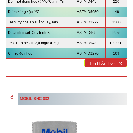
o
2
Độ nhớt động học / @40
C, mm
/s
ASTM D445
220
o
Điểm đông đặc /
C
ASTM D5950
-48
Test Oxy hóa áp suất quay, min
ASTM D2272
2500
Đặc tính rỉ sét, Quy trình B
ASTM D665
Pass
Test Turbine Oil, 2,0 mgKOH/g, h
ASTM D943
10.000+
Chỉ số độ nhớt
ASTM D2270
169
Tìm Hiểu Thêm
MOBIL SHC 632