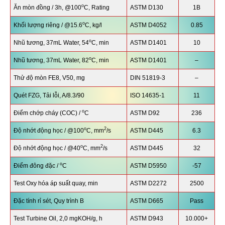
o
Ăn mòn đồng / 3h, @100
C, Rating
ASTM D130
1B
o
Khối lượng riêng / @15.6
C, kg/l
ASTM D4052
0.85
o
Nhũ tương, 37mL Water, 54
C, min
ASTM D1401
10
o
Nhũ tương, 37mL Water, 82
C, min
ASTM D1401
–
Thử độ mòn FE8, V50, mg
DIN 51819-3
–
Quét FZG, Tải lỗi, A/8.3/90
ISO 14635-1
11
o
Điểm chớp cháy (COC) /
C
ASTM D92
236
o
2
Độ nhớt động học / @100
C, mm
/s
ASTM D445
6.3
o
2
Độ nhớt động học / @40
C, mm
/s
ASTM D445
32
o
Điểm đông đặc /
C
ASTM D5950
-57
Test Oxy hóa áp suất quay, min
ASTM D2272
2500
Đặc tính rỉ sét, Quy trình B
ASTM D665
Pass
Test Turbine Oil, 2,0 mgKOH/g, h
ASTM D943
10.000+