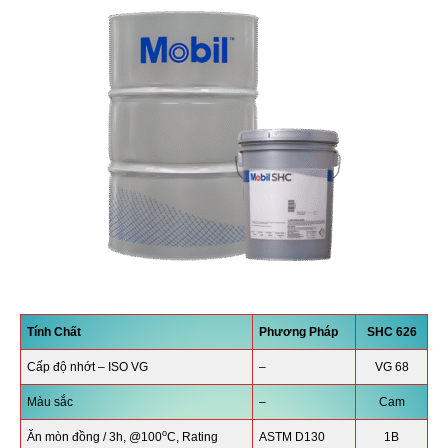
Tính Chất
Phương Pháp
SHC 626
Cấp độ nhớt – ISO VG
–
VG 68
Màu sắc
–
Cam
o
Ăn mòn đồng / 3h, @100
C, Rating
ASTM D130
1B