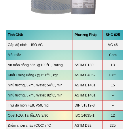
Tính Chất
Phương Pháp
SHC 625
Cấp độ nhớt – ISO VG
–
VG 46
Màu sắc
–
Cam
o
Ăn mòn đồng / 3h, @100
C, Rating
ASTM D130
1B
o
Khối lượng riêng / @15.6
C, kg/l
ASTM D4052
0.85
o
Nhũ tương, 37mL Water, 54
C, min
ASTM D1401
15
o
Nhũ tương, 37mL Water, 82
C, min
ASTM D1401
–
Thử độ mòn FE8, V50, mg
DIN 51819-3
–
Quét FZG, Tải lỗi, A/8.3/90
ISO 14635-1
12
o
Điểm chớp cháy (COC) /
C
ASTM D92
225