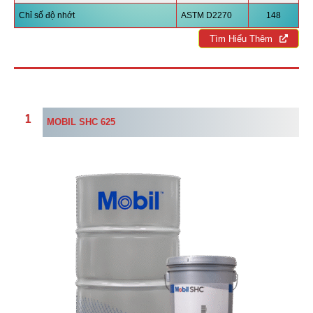
Chỉ số độ nhớt
ASTM D2270
148
Tìm Hiểu Thêm
MOBIL SHC 625