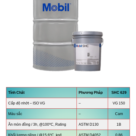
Tính Chất
Phương Pháp
SHC 629
Cấp độ nhớt – ISO VG
–
VG 150
Màu sắc
–
Cam
o
Ăn mòn đồng / 3h, @100
C, Rating
ASTM D130
1B
o
Khối lượng riêng / @15.6
C, kg/l
ASTM D4052
0.86