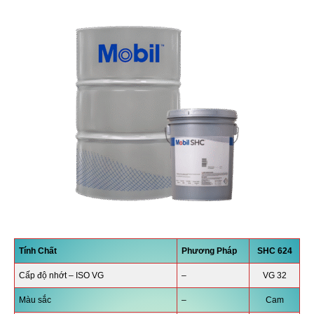
Tính Chất
Phương Pháp
SHC 624
Cấp độ nhớt – ISO VG
–
VG 32
Màu sắc
–
Cam