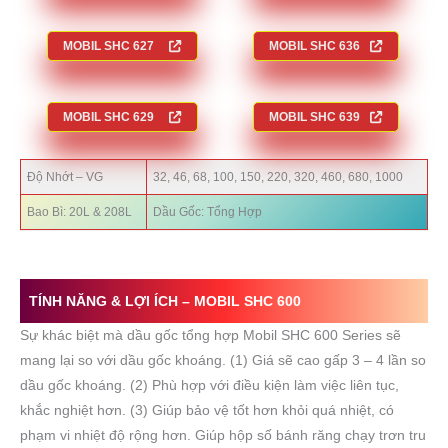
MOBIL
SHC 6
27
MOBIL
SHC 6
36
MOBIL
SHC 6
29
MOBIL
SHC 6
39
Độ Nhớt – VG
32, 46, 68, 100, 150, 220, 320, 460, 680, 1000
Bao Bì: 20L & 208L
Dầu Gốc: Tổng Hợp
TÍNH NĂNG & LỢI ÍCH – MO
BIL SHC 600
Sự khác biệt mà dầu gốc tổng hợp Mobil SHC 600 Series sẽ
mang lại so với dầu gốc khoáng. (1) Giá sẽ cao gấp 3 – 4 lần so
dầu gốc khoáng. (2) Phù hợp với điều kiện làm việc liên tục,
khắc nghiệt hơn. (3) Giúp bảo vệ tốt hơn khỏi quá nhiệt, có
phạm vi nhiệt độ rộng hơn. Giúp hộp số bánh răng chạy trơn tru