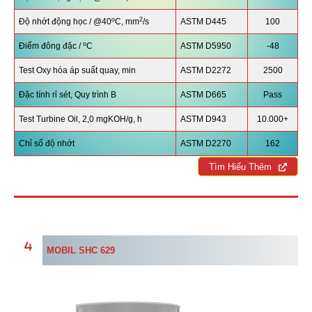
o
2
Độ nhớt động học / @40
C, mm
/s
ASTM D445
100
o
Điểm đông đặc /
C
ASTM D5950
-48
Test Oxy hóa áp suất quay, min
ASTM D2272
2500
Đặc tính rỉ sét, Quy trình B
ASTM D665
Pass
Test Turbine Oil, 2,0 mgKOH/g, h
ASTM D943
10.000+
Chỉ số độ nhớt
ASTM D2270
162
Tìm Hiểu Thêm
MOBIL SHC 629