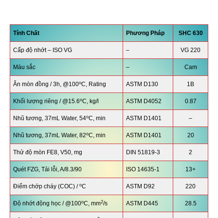
Tính Chất
Phương Pháp
SHC 630
Cấp độ nhớt – ISO VG
–
VG 220
Màu sắc
–
Cam
o
Ăn mòn đồng / 3h, @100
C, Rating
ASTM D130
1B
o
Khối lượng riêng / @15.6
C, kg/l
ASTM D4052
0.87
o
Nhũ tương, 37mL Water, 54
C, min
ASTM D1401
–
o
Nhũ tương, 37mL Water, 82
C, min
ASTM D1401
20
Thử độ mòn FE8, V50, mg
DIN 51819-3
2
Quét FZG, Tải lỗi, A/8.3/90
ISO 14635-1
13+
o
Điểm chớp cháy (COC) /
C
ASTM D92
220
o
2
Độ nhớt động học / @100
C, mm
/s
ASTM D445
28.5