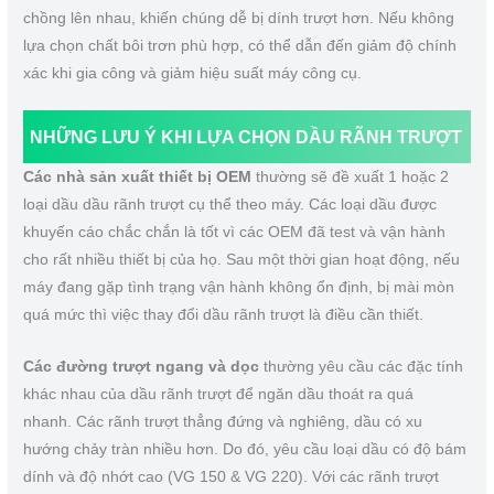
chồng lên nhau, khiến chúng dễ bị dính trượt hơn. Nếu không
lựa chọn chất bôi trơn phù hợp, có thể dẫn đến giảm độ chính
xác khi gia công và giảm hiệu suất máy công cụ.
NHỮNG LƯU Ý KHI LỰA CHỌN DẦU RÃNH TRƯỢT
Các nhà sản xuất thiết bị OEM
thường sẽ đề xuất 1 hoặc 2
loại dầu dầu rãnh trượt cụ thể theo máy. Các loại dầu được
khuyến cáo chắc chắn là tốt vì các OEM đã test và vận hành
cho rất nhiều thiết bị của họ. Sau một thời gian hoạt động, nếu
máy đang gặp tình trạng vận hành không ổn định, bị mài mòn
quá mức thì việc thay đổi dầu rãnh trượt là điều cần thiết.
Các đường trượt ngang và dọc
thường yêu cầu các đặc tính
khác nhau của dầu rãnh trượt để ngăn dầu thoát ra quá
nhanh. Các rãnh trượt thẳng đứng và nghiêng, dầu có xu
hướng chảy tràn nhiều hơn. Do đó, yêu cầu loại dầu có độ bám
dính và độ nhớt cao (VG 150 & VG 220). Với các rãnh trượt