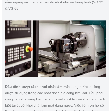
nằm ngang yêu cầu dầu với độ nhớt nhỏ và trung bình (VG 32
& VG 68).
Dầu rãnh trượt tách khỏi chất làm mát
dạng nước thường
được sử dụng trong các hoạt động gia công kim loại. Dầu phải
cung cấp khả năng kiểm soát ma sát vượt trội và khả năng tách
biệt tuyệt vời khỏi chất làm mát dạng nước. Việc bôi trơn hở sẽ