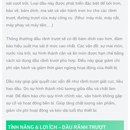
sát vượt trội. Loại dầu này được phát triển đặc biệt để bôi trơn,
bảo vệ, bám dính, ma sát và vận hành trơn tru cho các rãnh
trượt, đường trượt của máy công cụ. (Như: máy mài, máy cắt,
máy phay và máy tiện,…)
Thông thường dầu rãnh trượt sẽ có độ bám dính cao hơn, đảm
bảo hiệu suất ma sát ở mức cao nhất. Các vấn đề: sự mài mòn,
nước rửa trôi, sự hình thành cặn và ăn mòn được hạn chế bằng
cách sử dụng dầu rãnh trượt phù hợp. Điều này giúp giảm chi
phí vận hành và giảm thời gian ngừng hoạt động của thiết bị.
Dầu này giúp giải quyết các vấn đề như rãnh trượt giật cục, tiêu
hao dầu. Do sự hình thành nhũ tương giữa dầu và chất làm
mát. Để đảm bảo cho quy trình chính xác, vận hành không gặp
sự cố và hoạt động bền bỉ. Giúp tăng chất lượng sản phẩm,
giảm chi phí hoạt động và kéo dài tuổi thọ thiết bị.
TÍNH NĂNG & LỢI ÍCH – DẦU RÃNH TRƯỢT