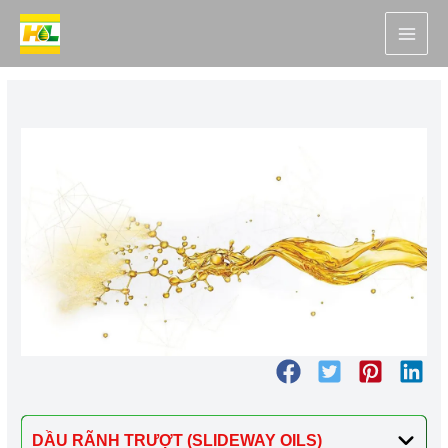
Nhảy
tới
nội
dung
DẦU RÃNH TRƯỢT (SLIDEWAY OILS)