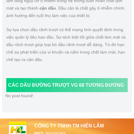
làm tăng nguy cơ ô nhiễm trong hệ thống tuần hoàn chất làm
mát và tạo thành
cặn dầu
. Dầu cặn là chất gây ô nhiễm chính,
ảnh hưởng đến tuổi thọ làm việc của thiết bị.
Sự lựa chọn dầu rãnh trượt có thể mang tính quyết định trong
việc quản lý tiêu hao dầu. Sự tách biệt tốt giữa chất làm mát và
dầu rãnh trượt giúp loại bỏ dầu rãnh trượt dễ dàng. Từ đó hạn
chế sự phát triển của vi khuẩn và nấm trong chất làm mát, hạn
chế tạo ra cặn dầu.
CÁC DẦU ĐƯỜNG TRƯỢT VG 68 TƯƠNG ĐƯƠNG
No post found!
CÔNG TY TNHH TM HIỂN LÂM
MST:
3502282956