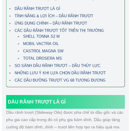
DẦU RÃNH TRƯỢT LÀ GÌ
TÍNH NĂNG & LỢI ÍCH – DẦU RÃNH TRƯỢT
ỨNG DỤNG CHÍNH – DẦU RÃNH TRƯỢT
CÁC DẦU RÃNH TRƯỢT TỐT TRÊN THỊ TRƯỜNG
SHELL TONNA S2 M
MOBIL VACTRA OIL
CASTROL MAGNA SW
TOTAL DROSERA MS
SO SÁNH DẦU RÃNH TRƯỢT – DẦU THỦY LỰC
NHỮNG LƯU Ý KHI LỰA CHỌN DẦU RÃNH TRƯỢT
CÁC DẦU ĐƯỜNG TRƯỢT VG 68 TƯƠNG ĐƯƠNG
DẦU RÃNH TRƯỢT LÀ GÌ
Dầu rãnh trượt (Slideway Oils) được pha chế từ dầu gốc và các
phụ gia cao cấp trong đó có phụ gia bám dính. Dầu giúp tăng
cường độ bám dính, dính – trượt liên hợp tạo ra hiệu quả ma