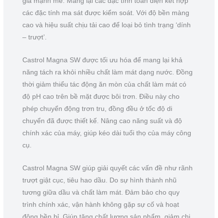
gia mạnh mẽ. Mang lại các đặc tính toàn diện kết hợp
các đặc tính ma sát được kiểm soát. Với độ bền màng
cao và hiệu suất chịu tải cao để loại bỏ tình trạng ‘dính
– trượt’.
Castrol Magna SW được tối ưu hóa để mang lại khả
năng tách ra khỏi nhiều chất làm mát dạng nước. Đồng
thời giảm thiểu tác động ăn mòn của chất làm mát có
độ pH cao trên bề mặt được bôi trơn. Điều này cho
phép chuyển động trơn tru, đồng đều ở tốc độ di
chuyển đã được thiết kế. Nâng cao năng suất và độ
chính xác của máy, giúp kéo dài tuổi thọ của máy công
cụ.
Castrol Magna SW giúp giải quyết các vấn đề như rãnh
trượt giật cục, tiêu hao dầu. Do sự hình thành nhũ
tương giữa dầu và chất làm mát. Đảm bảo cho quy
trình chính xác, vận hành không gặp sự cố và hoạt
động bền bỉ. Giúp tăng chất lượng sản phẩm, giảm chi