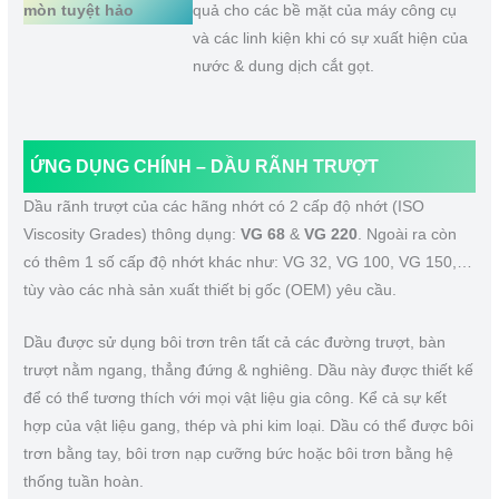
mòn tuyệt hảo
quả cho các bề mặt của máy công cụ
và các linh kiện khi có sự xuất hiện của
nước & dung dịch cắt gọt.
ỨNG DỤNG CHÍNH – DẦU RÃNH TRƯỢT
Dầu rãnh trượt của các hãng nhớt có 2 cấp độ nhớt (ISO
Viscosity Grades) thông dụng:
VG 68
&
VG 220
. Ngoài ra còn
có thêm 1 số cấp độ nhớt khác như: VG 32, VG 100, VG 150,…
tùy vào các nhà sản xuất thiết bị gốc (OEM) yêu cầu.
Dầu được sử dụng bôi trơn trên tất cả các đường trượt, bàn
trượt nằm ngang, thẳng đứng & nghiêng. Dầu này được thiết kế
để có thể tương thích với mọi vật liệu gia công. Kể cả sự kết
hợp của vật liệu gang, thép và phi kim loại. Dầu có thể được bôi
trơn bằng tay, bôi trơn nạp cưỡng bức hoặc bôi trơn bằng hệ
thống tuần hoàn.